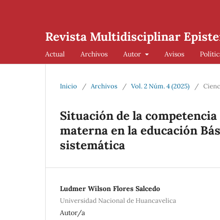
Revista Multidisciplinar Episte
Actual
Archivos
Autor
Avisos
Políti
Inicio
/
Archivos
/
Vol. 2 Núm. 4 (2025)
/
Cienc
Situación de la competencia
materna en la educación Bás
sistemática
Ludmer Wilson Flores Salcedo
Universidad Nacional de Huancavelica
Autor/a