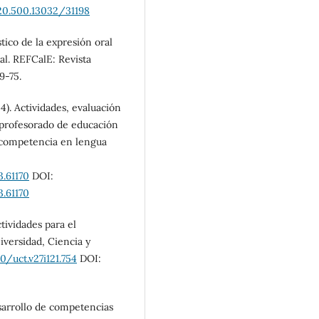
/20.500.13032/31198
óstico de la expresión oral
al. REFCalE: Revista
9-75.
24). Actividades, evaluación
 profesorado de educación
u competencia en lengua
3.61170
DOI:
3.61170
tividades para el
iversidad, Ciencia y
0/uct.v27i121.754
DOI:
esarrollo de competencias