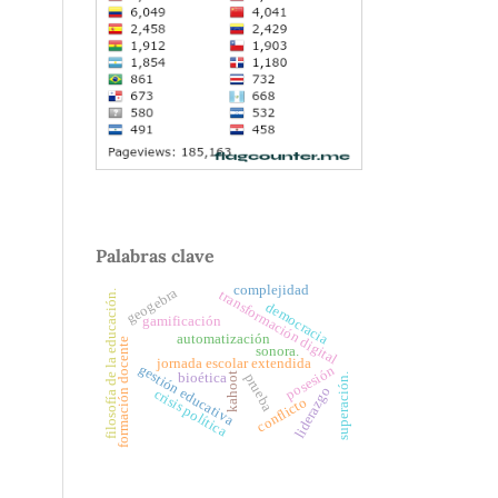
Palabras clave
complejidad
geogebra
transformación digital
filosofía de la educación.
democracia
gamificación
automatización
formación docente
sonora.
jornada escolar extendida
gestión educativa
posesión
bioética
kahoot
prueba
superación.
liderazgo
crisis política
conflicto