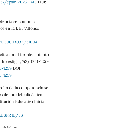
637/epsir-2025-1415
DOI:
petencia se comunica
 en la I. E. “Alfonso
/20.500.13032/31004
áctica en el fortalecimiento
 Investigar, 7(2), 1241-1259.
1-1259
DOI:
1-1259
rrollo de la competencia se
s del modelo didáctico
itución Educativa Inicial
/EESPPJJB/56
inicial en