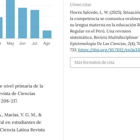
Cómo citar
Flores Salcedo, L. W. (2025). Situació
la competencia se comunica oralme
su lengua materna en la educación B
Regular en el Perú. Una revision
sistemática.
Revista Multidisciplinar
Epistemología De Las Ciencias
,
2
(4), 
733.
https://doi.org/10.71112/en3a3
Más formatos de cita
e nivel primaria de la
vista de Ciencias
 208-217.
A., Macías, V. G. M., &
oral en estudiantes de
 Ciencia Latina Revista