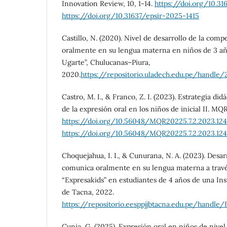
Innovation Review, 10, 1-14.
https://doi.org/10.31
https://doi.org/10.31637/epsir-2025-1415
Castillo, N. (2020). Nivel de desarrollo de la com
oralmente en su lengua materna en niños de 3 años
Ugarte”, Chulucanas–Piura,
2020.
https://repositorio.uladech.edu.pe/handle
Castro, M. I., & Franco, Z. I. (2023). Estrategia did
de la expresión oral en los niños de inicial II. MQR
https://doi.org/10.56048/MQR20225.7.2.2023.124
https://doi.org/10.56048/MQR20225.7.2.2023.124
Choquejahua, I. I., & Cunurana, N. A. (2023). Desa
comunica oralmente en su lengua materna a travé
“Expresakids” en estudiantes de 4 años de una Inst
de Tacna, 2022.
https://repositorio.eesppjjbtacna.edu.pe/handle
Cunia, G. (2025). Expresión oral en niños de nivel 