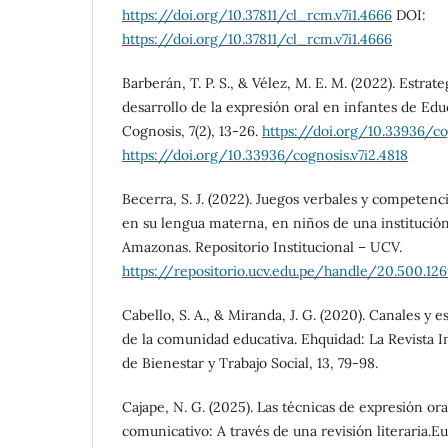
https://doi.org/10.37811/cl_rcm.v7i1.4666
DOI:
https://doi.org/10.37811/cl_rcm.v7i1.4666
Barberán, T. P. S., & Vélez, M. E. M. (2022). Estrate
desarrollo de la expresión oral en infantes de Educ
Cognosis, 7(2), 13-26.
https://doi.org/10.33936/co
https://doi.org/10.33936/cognosis.v7i2.4818
Becerra, S. J. (2022). Juegos verbales y competen
en su lengua materna, en niños de una institución 
Amazonas. Repositorio Institucional – UCV.
https://repositorio.ucv.edu.pe/handle/20.500.1
Cabello, S. A., & Miranda, J. G. (2020). Canales y 
de la comunidad educativa. Ehquidad: La Revista In
de Bienestar y Trabajo Social, 13, 79-98.
Cajape, N. G. (2025). Las técnicas de expresión or
comunicativo: A través de una revisión literaria.E