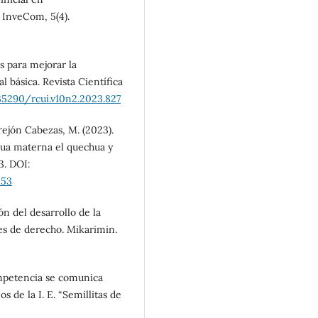
 InveCom, 5(4).
s para mejorar la
 básica. Revista Científica
.35290/rcui.v10n2.2023.827
Orejón Cabezas, M. (2023).
gua materna el quechua y
3. DOI:
253
ón del desarrollo de la
es de derecho. Mikarimin.
competencia se comunica
 de la I. E. “Semillitas de