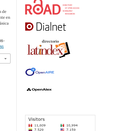
n de
nte en
ásica
708-
386