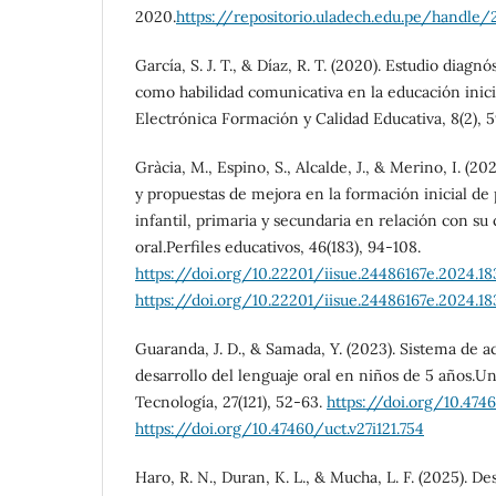
2020.
https://repositorio.uladech.edu.pe/handle
García, S. J. T., & Díaz, R. T. (2020). Estudio diagn
como habilidad comunicativa en la educación inici
Electrónica Formación y Calidad Educativa, 8(2), 5
Gràcia, M., Espino, S., Alcalde, J., & Merino, I. (20
y propuestas de mejora en la formación inicial de
infantil, primaria y secundaria en relación con s
oral.Perfiles educativos, 46(183), 94-108.
https://doi.org/10.22201/iisue.24486167e.2024.18
https://doi.org/10.22201/iisue.24486167e.2024.18
Guaranda, J. D., & Samada, Y. (2023). Sistema de ac
desarrollo del lenguaje oral en niños de 5 años.Un
Tecnología, 27(121), 52-63.
https://doi.org/10.4746
https://doi.org/10.47460/uct.v27i121.754
Haro, R. N., Duran, K. L., & Mucha, L. F. (2025). D