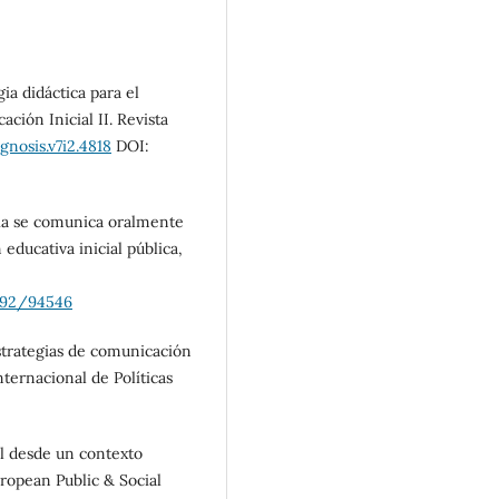
gia didáctica para el
ación Inicial II. Revista
gnosis.v7i2.4818
DOI:
cia se comunica oralmente
educativa inicial pública,
2692/94546
estrategias de comunicación
ternacional de Políticas
al desde un contexto
uropean Public & Social