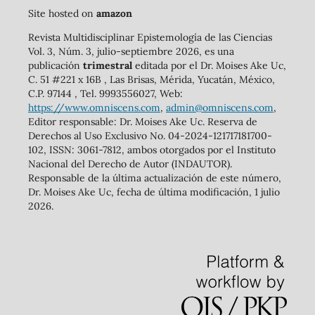
Site hosted on
amazon
Revista Multidisciplinar Epistemología de las Ciencias
Vol. 3, Núm. 3, julio-septiembre 2026, es una
publicación
trimestral
editada por el Dr. Moises Ake Uc,
C. 51 #221 x 16B , Las Brisas, Mérida, Yucatán, México,
C.P. 97144 , Tel. 9993556027, Web:
https://www.omniscens.com
,
admin@omniscens.com
,
Editor responsable: Dr. Moises Ake Uc. Reserva de
Derechos al Uso Exclusivo No. 04-2024-121717181700-
102, ISSN: 3061-7812, ambos otorgados por el Instituto
Nacional del Derecho de Autor (INDAUTOR).
Responsable de la última actualización de este número,
Dr. Moises Ake Uc, fecha de última modificación, 1 julio
2026.