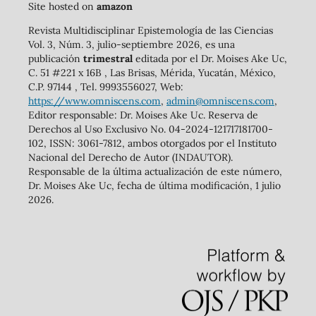
Site hosted on
amazon
Revista Multidisciplinar Epistemología de las Ciencias
Vol. 3, Núm. 3, julio-septiembre 2026, es una
publicación
trimestral
editada por el Dr. Moises Ake Uc,
C. 51 #221 x 16B , Las Brisas, Mérida, Yucatán, México,
C.P. 97144 , Tel. 9993556027, Web:
https://www.omniscens.com
,
admin@omniscens.com
,
Editor responsable: Dr. Moises Ake Uc. Reserva de
Derechos al Uso Exclusivo No. 04-2024-121717181700-
102, ISSN: 3061-7812, ambos otorgados por el Instituto
Nacional del Derecho de Autor (INDAUTOR).
Responsable de la última actualización de este número,
Dr. Moises Ake Uc, fecha de última modificación, 1 julio
2026.