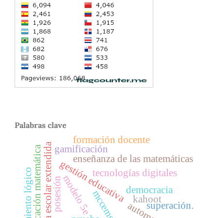
Palabras clave
formación docente
jornada escolar extendida
gamificación
educación matemática
enseñanza de las matemáticas
gestión educativa
pensamiento lógico
tecnologías digitales
modelo 5e
posesión
democracia
mccems.
kahoot
superación.