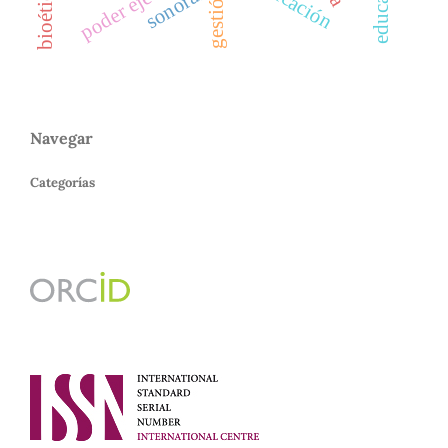
poder ejecutivo
bioética
sonora.
Navegar
Categorías