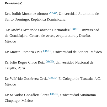
Revisores:
ORCID
Dra. Judith Martinez Alonzo
, Universidad Autonoma de
Santo Domingo, República Dominicana
ORCID
Dr. Andrés Armando Sánchez Hernández
, Universidad
de Guadalajara, Centro de Artes, Arquitectura y Diseño,
México
ORCID
Dr. Martin Romero Cruz
, Universidad de Sonora, México
ORCID
Dr. Julio Róger Chico Ruíz
, Universidad Nacional de
Trujillo, Perú
ORCID
Dr. Wilfrido Gutiérrez Ortiz
,
El Colegio de Tlaxcala, A.C.,
México
ORCID
Dr. Salvador González Flores
,
Universidad Autónoma
Chapingo
, México