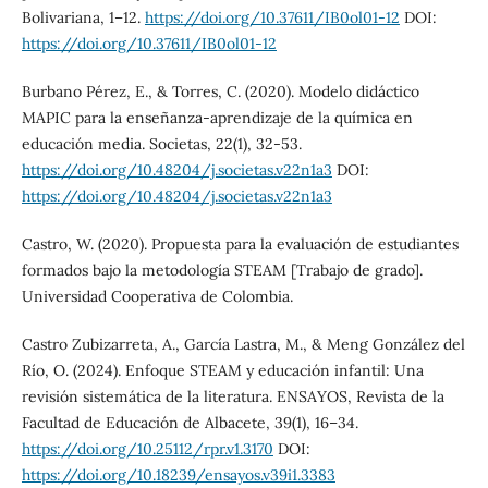
Bolivariana, 1–12.
https://doi.org/10.37611/IB0ol01-12
DOI:
https://doi.org/10.37611/IB0ol01-12
Burbano Pérez, E., & Torres, C. (2020). Modelo didáctico
MAPIC para la enseñanza-aprendizaje de la química en
educación media. Societas, 22(1), 32-53.
https://doi.org/10.48204/j.societas.v22n1a3
DOI:
https://doi.org/10.48204/j.societas.v22n1a3
Castro, W. (2020). Propuesta para la evaluación de estudiantes
formados bajo la metodología STEAM [Trabajo de grado].
Universidad Cooperativa de Colombia.
Castro Zubizarreta, A., García Lastra, M., & Meng González del
Río, O. (2024). Enfoque STEAM y educación infantil: Una
revisión sistemática de la literatura. ENSAYOS, Revista de la
Facultad de Educación de Albacete, 39(1), 16–34.
https://doi.org/10.25112/rpr.v1.3170
DOI:
https://doi.org/10.18239/ensayos.v39i1.3383