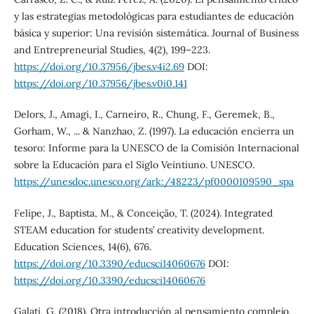
y las estrategias metodológicas para estudiantes de educación
básica y superior: Una revisión sistemática. Journal of Business
and Entrepreneurial Studies, 4(2), 199–223.
https://doi.org/10.37956/jbes.v4i2.69
DOI:
https://doi.org/10.37956/jbes.v0i0.141
Delors, J., Amagi, I., Carneiro, R., Chung, F., Geremek, B.,
Gorham, W., ... & Nanzhao, Z. (1997). La educación encierra un
tesoro: Informe para la UNESCO de la Comisión Internacional
sobre la Educación para el Siglo Veintiuno. UNESCO.
https://unesdoc.unesco.org/ark:/48223/pf0000109590_spa
Felipe, J., Baptista, M., & Conceição, T. (2024). Integrated
STEAM education for students’ creativity development.
Education Sciences, 14(6), 676.
https://doi.org/10.3390/educsci14060676
DOI:
https://doi.org/10.3390/educsci14060676
Galati, G. (2018). Otra introducción al pensamiento complejo.