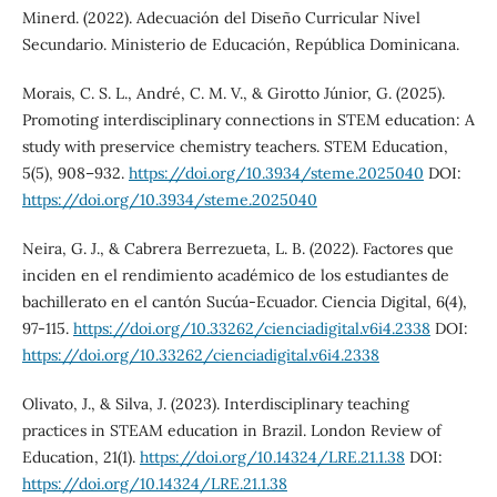
Minerd. (2022). Adecuación del Diseño Curricular Nivel
Secundario. Ministerio de Educación, República Dominicana.
Morais, C. S. L., André, C. M. V., & Girotto Júnior, G. (2025).
Promoting interdisciplinary connections in STEM education: A
study with preservice chemistry teachers. STEM Education,
5(5), 908–932.
https://doi.org/10.3934/steme.2025040
DOI:
https://doi.org/10.3934/steme.2025040
Neira, G. J., & Cabrera Berrezueta, L. B. (2022). Factores que
inciden en el rendimiento académico de los estudiantes de
bachillerato en el cantón Sucúa-Ecuador. Ciencia Digital, 6(4),
97-115.
https://doi.org/10.33262/cienciadigital.v6i4.2338
DOI:
https://doi.org/10.33262/cienciadigital.v6i4.2338
Olivato, J., & Silva, J. (2023). Interdisciplinary teaching
practices in STEAM education in Brazil. London Review of
Education, 21(1).
https://doi.org/10.14324/LRE.21.1.38
DOI:
https://doi.org/10.14324/LRE.21.1.38