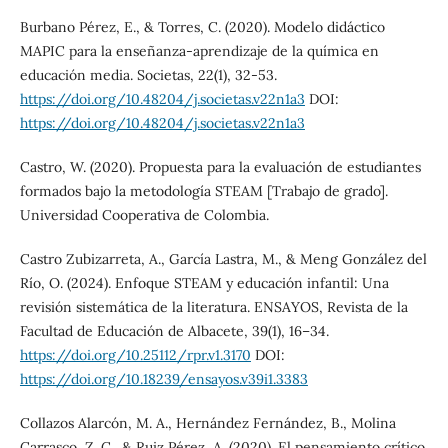
Burbano Pérez, E., & Torres, C. (2020). Modelo didáctico
MAPIC para la enseñanza-aprendizaje de la química en
educación media. Societas, 22(1), 32-53.
https://doi.org/10.48204/j.societas.v22n1a3
DOI:
https://doi.org/10.48204/j.societas.v22n1a3
Castro, W. (2020). Propuesta para la evaluación de estudiantes
formados bajo la metodología STEAM [Trabajo de grado].
Universidad Cooperativa de Colombia.
Castro Zubizarreta, A., García Lastra, M., & Meng González del
Río, O. (2024). Enfoque STEAM y educación infantil: Una
revisión sistemática de la literatura. ENSAYOS, Revista de la
Facultad de Educación de Albacete, 39(1), 16–34.
https://doi.org/10.25112/rpr.v1.3170
DOI:
https://doi.org/10.18239/ensayos.v39i1.3383
Collazos Alarcón, M. A., Hernández Fernández, B., Molina
Carrasco, Z. C., & Ruiz Pérez, A. (2020). El pensamiento crítico