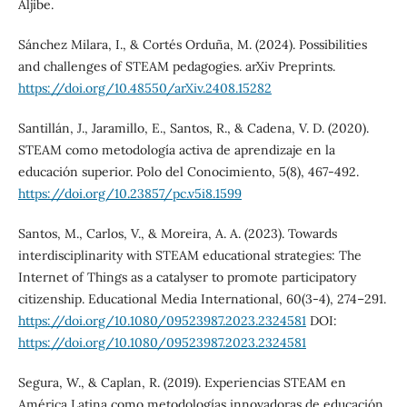
Aljibe.
Sánchez Milara, I., & Cortés Orduña, M. (2024). Possibilities
and challenges of STEAM pedagogies. arXiv Preprints.
https://doi.org/10.48550/arXiv.2408.15282
Santillán, J., Jaramillo, E., Santos, R., & Cadena, V. D. (2020).
STEAM como metodología activa de aprendizaje en la
educación superior. Polo del Conocimiento, 5(8), 467-492.
https://doi.org/10.23857/pc.v5i8.1599
Santos, M., Carlos, V., & Moreira, A. A. (2023). Towards
interdisciplinarity with STEAM educational strategies: The
Internet of Things as a catalyser to promote participatory
citizenship. Educational Media International, 60(3-4), 274–291.
https://doi.org/10.1080/09523987.2023.2324581
DOI:
https://doi.org/10.1080/09523987.2023.2324581
Segura, W., & Caplan, R. (2019). Experiencias STEAM en
América Latina como metodologías innovadoras de educación.