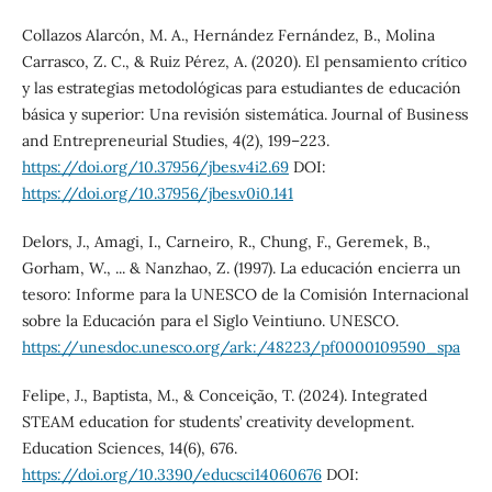
Collazos Alarcón, M. A., Hernández Fernández, B., Molina
Carrasco, Z. C., & Ruiz Pérez, A. (2020). El pensamiento crítico
y las estrategias metodológicas para estudiantes de educación
básica y superior: Una revisión sistemática. Journal of Business
and Entrepreneurial Studies, 4(2), 199–223.
https://doi.org/10.37956/jbes.v4i2.69
DOI:
https://doi.org/10.37956/jbes.v0i0.141
Delors, J., Amagi, I., Carneiro, R., Chung, F., Geremek, B.,
Gorham, W., ... & Nanzhao, Z. (1997). La educación encierra un
tesoro: Informe para la UNESCO de la Comisión Internacional
sobre la Educación para el Siglo Veintiuno. UNESCO.
https://unesdoc.unesco.org/ark:/48223/pf0000109590_spa
Felipe, J., Baptista, M., & Conceição, T. (2024). Integrated
STEAM education for students’ creativity development.
Education Sciences, 14(6), 676.
https://doi.org/10.3390/educsci14060676
DOI: