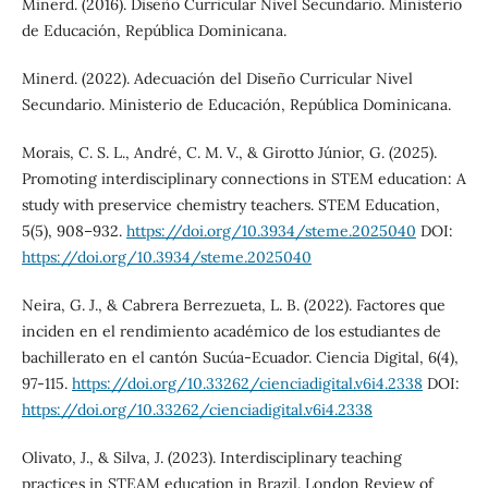
Minerd. (2016). Diseño Curricular Nivel Secundario. Ministerio
de Educación, República Dominicana.
Minerd. (2022). Adecuación del Diseño Curricular Nivel
Secundario. Ministerio de Educación, República Dominicana.
Morais, C. S. L., André, C. M. V., & Girotto Júnior, G. (2025).
Promoting interdisciplinary connections in STEM education: A
study with preservice chemistry teachers. STEM Education,
5(5), 908–932.
https://doi.org/10.3934/steme.2025040
DOI:
https://doi.org/10.3934/steme.2025040
Neira, G. J., & Cabrera Berrezueta, L. B. (2022). Factores que
inciden en el rendimiento académico de los estudiantes de
bachillerato en el cantón Sucúa-Ecuador. Ciencia Digital, 6(4),
97-115.
https://doi.org/10.33262/cienciadigital.v6i4.2338
DOI:
https://doi.org/10.33262/cienciadigital.v6i4.2338
Olivato, J., & Silva, J. (2023). Interdisciplinary teaching
practices in STEAM education in Brazil. London Review of