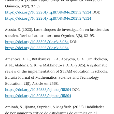
Laboratorio portátil y aprendizaje de la química. Educación
Química, 32(2), 37-52.
https://doi.org/10.22201/fq.18708404e.2021.2.72724
DOI:
https://doi.org/10.22201/fq.18708404e.2021.2.72724
Acosta, S. (2023). Los enfoques de investigación en las ciencias
sociales. Revista Latinoamericana Ogmios, 3(8), 82-95.
https://doi.org/10.53595/rlo.v3.i8.084
DOI:
https://doi.org/10.53595/rlo.v3.i8.084
Amanova, A. K., Butabayeva, L. A., Abayeva, G. A., Umirbekova,
A. N., Abildina, S. K., & Makhmetova, A. A. (2025). A systematic
review of the implementation of STEAM education in schools.
Eurasia Journal of Mathematics, Science and Technology
Education, 21(1), Article em2568.
https://doi.org/10.29333/ejmste/15894
DOI:
https://doi.org/10.29333/ejmste/15894
Aminah, S., Ijirana, Supriadi, & Magfirah. (2022). Habilidades
de pensamiento crítico de estudiantes de química en el