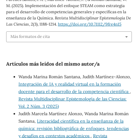
M. (2025). Implementación del enfoque STEAM como estrategia
para el desarrollo de competencias generales y específicas en la
enseñanza de la Química.
Revista Multidisciplinar Epistemología De
Las Ciencias
,
2
(3), 1188-1214.
https://doi.org/10.71112/9fre4n15
Más formatos de cita
Artículos más leídos del mismo autor/a
Wanda Marina Román Santana, Judith Martínez-Alonzo,
Integración de IA y realidad virtual en la formación
docente para el desarrollo de la competencia científica
,
Revista Multidisciplinar Epistemología de las Ciencias:
Vol. 2 Núm. 3 (2025)
Judith Marcela Martínez Alonzo, Wanda Marina Román
Santana,
Literacidad científica en la enseñanza de la
química: revisión bibliográfica de enfoques, tendencias
y desafíos en contextos académicos
,
Revista