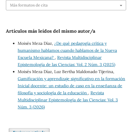
Más formatos de cita
Artículos más leídos del mismo autor/a
Moisés Meza Díaz,
¿De qué pedagogía crítica y
humanismo hablamos cuando hablamos de la Nueva
Escuela Mexicana?
,
Revista Multidisciplinar
Epistemología de las Ciencias: Vol. 2 Núm. 3 (2025)
Moisés Meza Díaz, Luz Bertha Maldonado Tijerina,
Gamificación y aprendizaje significativo en la formación
Inicial docente: un estudio de caso en la enseñanza de
filosofía y sociología de la educación
,
Revista
Multidisciplinar Epistemología de las Ciencias: Vol. 3
Núm. 3 (2026)