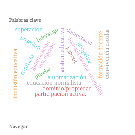
Palabras clave
liderazgo
superación.
democracia
gestión educativa
convivencia escolar
formación docente
posesión
jornada escolar extendida
gamificación
inscripción.
geogebra
kahoot
inclusión educativa
conflicto
prueba
automatización
educación normalista
dominio/propiedad
participación activa.
Navegar