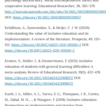
psychology success story: Social interdependence theory and
cooperative learning. Educational Researcher, 38, 365–379.
http://journals.sagepub.com/doi/abs/10.3102/0013189X0933905
DOI:
https://doi.org/10.3102/0013189X09339057
Kefallinou, A., Symeonidou, S., & Meijer, C. J. W. (2020).
Understanding the value of inclusive education and its
implementation: A review of the literature. Prospects, 49, 135–
152.
https://doi.org/10.1007/s11125-020-09500-2
DOI:
https://doi.org/10.1007/s11125-020-09500-2
Kramer, S., Moller, J., & Zimmermann, F. (2021). Inclusive
education of students with general learning difficulties: A
meta-analysis. Review of Educational Research, 91(3), 432–478.
https://doi.org/10.3102/0034654321998072
DOI:
https://doi.org/10.3102/0034654321998072
Kurth, J. A., Miller, A. L., Toews, S. G., Thompson, J. R., Cortés,
M., Dahal, M. H., ... & Wangare, F. (2018). Inclusive education:
Perspectives on implementation and practice from