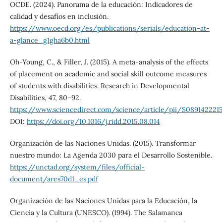
OCDE. (2024). Panorama de la educación: Indicadores de
calidad y desafíos en inclusión.
https://www.oecd.org/es/publications/serials/education-at-
a-glance_g1gha6b0.html
Oh-Young, C., & Filler, J. (2015). A meta-analysis of the effects
of placement on academic and social skill outcome measures
of students with disabilities. Research in Developmental
Disabilities, 47, 80–92.
https://www.sciencedirect.com/science/article/pii/S089142221
DOI:
https://doi.org/10.1016/j.ridd.2015.08.014
Organización de las Naciones Unidas. (2015). Transformar
nuestro mundo: La Agenda 2030 para el Desarrollo Sostenible.
https://unctad.org/system/files/official-
document/ares70d1_es.pdf
Organización de las Naciones Unidas para la Educación, la
Ciencia y la Cultura (UNESCO). (1994). The Salamanca