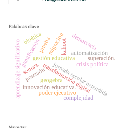
Palabras clave
bioética
migración
democracia
prueba
gamificación
kahoot
aprendizaje significativo
automatización
gestión educativa
superación.
jornada escolar extendida
sonora.
crisis política
transformación digital
posesión
geogebra
innovación educativa.
poder ejecutivo
complejidad
Navegar