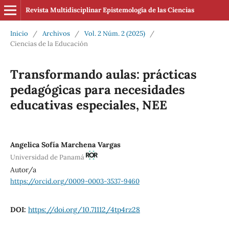
Revista Multidisciplinar Epistemología de las Ciencias
Inicio
/
Archivos
/
Vol. 2 Núm. 2 (2025)
/
Ciencias de la Educación
Transformando aulas: prácticas
pedagógicas para necesidades
educativas especiales, NEE
Angelica Sofía Marchena Vargas
Universidad de Panamá
Autor/a
https://orcid.org/0009-0003-3537-9460
DOI:
https://doi.org/10.71112/4tp4rz28