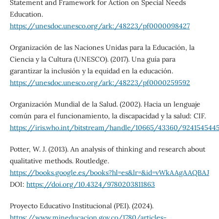
Statement and Framework for Action on Special Needs
Education.
https://unesdoc.unesco.org/ark:/48223/pf0000098427
Organización de las Naciones Unidas para la Educación, la
Ciencia y la Cultura (UNESCO). (2017). Una guía para
garantizar la inclusión y la equidad en la educación.
https://unesdoc.unesco.org/ark:/48223/pf0000259592
Organización Mundial de la Salud. (2002). Hacia un lenguaje
común para el funcionamiento, la discapacidad y la salud: CIF.
https://iris.who.int/bitstream/handle/10665/43360/9241545445
Potter, W. J. (2013). An analysis of thinking and research about
qualitative methods. Routledge.
https://books.google.es/books?hl=es&lr=&id=vWkAAgAAQBAJ
DOI:
https://doi.org/10.4324/9780203811863
Proyecto Educativo Institucional (PEI). (2024).
https://www.mineducacion.gov.co/1780/articles-