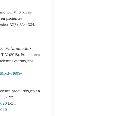
iménez, V., & Rivas-
a en pacientes
xico, 37(3), 324–334.
ado, M. A., Amorim-
T. V. (2018). Predictores
cientes quirúrgicos
ext&pid=S1695-
aciente prequirúrgico en
), 87–92.
2020
DOI:
2020