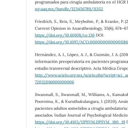
programados para cirugía ambulatoria en el HGR 
ng.uaq.mx/handle/123456789/11352
Friedrich, S., Reis, S., Meybohm, P., & Kranke, P. (
Current Opinion in Anaesthesiology, 35(6), 674–67
https://doi.org/10.60108/ce.136
DOI:
https://doi.org/10.1097/ACO.0000000000001186
Hernández, A. I., López, A. J., & Guzmán, J. A. (201
información preoperatoria en pacientes programa
estudio transversal descriptivo. Acta Médica Grupo 
http://www.scielo.org.mx/scielo.php?script=sci_a
72032016000100006
Jiwanmall, S., Jiwanmall, M., Williams, A., Kamakshi,
Poornima, K., & Kuruthukulangara, J. (2020). Ansi
pacientes adultos sometidos a cirugía ambulatoria:
asociados. Indian Journal of Psychological Medicine
https://doi.org/10.4103/IJPSYM.IJPSYM_180_19
D