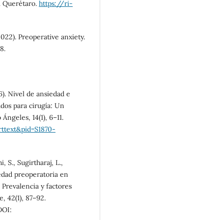
1 Querétaro.
https://ri-
2022). Preoperative anxiety.
8.
6). Nivel de ansiedad e
dos para cirugía: Un
Ángeles, 14(1), 6–11.
rttext&pid=S1870-
 S., Sugirtharaj, L.,
edad preoperatoria en
 Prevalencia y factores
, 42(1), 87–92.
OI: