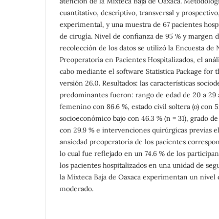
atención de la Mixteca Baja de Oaxaca. Metodologí
cuantitativo, descriptivo, transversal y prospectiv
experimental, y una muestra de 67 pacientes hospi
de cirugía. Nivel de confianza de 95 % y margen d
recolección de los datos se utilizó la Encuesta de
Preoperatoria en Pacientes Hospitalizados, el análi
cabo mediante el software Statistica Package for t
versión 26.0. Resultados: las características socio
predominantes fueron: rango de edad de 20 a 29 
femenino con 86.6 %, estado civil soltera (o) con 
socioeconómico bajo con 46.3 % (n = 31), grado de
con 29.9 % e intervenciones quirúrgicas previas el 
ansiedad preoperatoria de los pacientes correspo
lo cual fue reflejado en un 74.6 % de los participa
los pacientes hospitalizados en una unidad de seg
la Mixteca Baja de Oaxaca experimentan un nivel 
moderado.