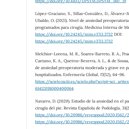
https://doi.org/10.4103/IJPSYM.IJPSYM_180_19
López-Graciano, S., Sillas-González, D., Álvarez-J
Ubaldo, O. (2021). Nivel de ansiedad preoperatori
programados para cirugía. Medicina Interna de Mé
https://doi.org/10.24245/mim.v37i3.3732
DOI:
https://doi.org/10.24245/mim.v37i3.3732
Melchior-Lorena, M. R., Soares-Barreto, R. A., Pr
Caetano, K. A., Queiroz-Bezerra, A. L., & de Sousa, 
de ansiedad preoperatoria moderada y grave en pa
hospitalizados. Enfermería Global, 17(52), 64–96.
https://scielo.isciii.es/scielo.php?script=sci_artt
61412018000400064
Navarro, D. (2020). Estudio de la ansiedad en el p
cirugía del pie. Revista Española de Podología, 31(2
https://doi.org/10.20986/revesppod.2020.1562/
https://doi.org/10.20986/revesppod.2020.1562/