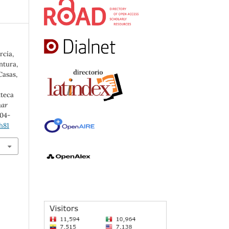
rcía,
entura,
 Casas,
xteca
nar
504-
h81