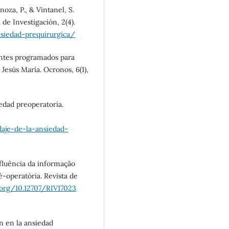
inoza, P., & Vintanel, S.
 de Investigación, 2(4).
nsiedad-prequirurgica/
ientes programados para
 Jesús María. Ocronos, 6(1),
iedad preoperatoria.
daje-de-la-ansiedad-
nfluência da informação
-operatória. Revista de
.org/10.12707/RIV17023
n en la ansiedad