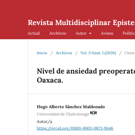
Revista Multidisciplinar Episte
Actual
Archivos
Autor
Avisos
Políti
Inicio
/
Archivos
/
Vol. 3 Núm. 1 (2026)
/
Cienc
Nivel de ansiedad preoperato
Oaxaca.
Hugo Alberto Sánchez Maldonado
Universidad de Chalcatongo
Autor/a
https://orcid.org/0000-0003-0873-9646