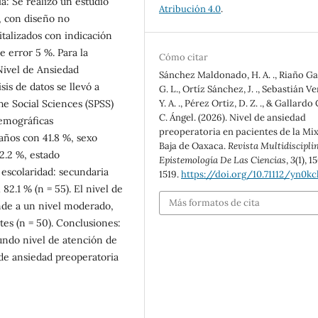
a: Se realizó un estudio
Atribución 4.0
.
o, con diseño no
talizados con indicación
e error 5 %. Para la
Cómo citar
 Nivel de Ansiedad
Sánchez Maldonado, H. A. ., Riaño Ga
sis de datos se llevó a
G. L., Ortíz Sánchez, J. ., Sebastián V
Y. A. ., Pérez Ortiz, D. Z. ., & Gallardo
he Social Sciences (SPSS)
C. Ángel. (2026). Nivel de ansiedad
demográficas
preoperatoria en pacientes de la Mi
años con 41.8 %, sexo
Baja de Oaxaca.
Revista Multidiscipli
52.2 %, estado
Epistemología De Las Ciencias
,
3
(1), 1
 escolaridad: secundaria
1519.
https://doi.org/10.71112/yn0kc
82.1 % (n = 55). El nivel de
Más formatos de cita
nde a un nivel moderado,
ntes (n = 50). Conclusiones:
undo nivel de atención de
de ansiedad preoperatoria