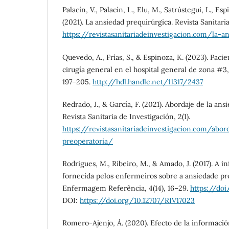
Palacín, V., Palacín, L., Elu, M., Satrústegui, L., Esp
(2021). La ansiedad prequirúrgica. Revista Sanitaria
https://revistasanitariadeinvestigacion.com/la-a
Quevedo, A., Frías, S., & Espinoza, K. (2023). Pac
cirugía general en el hospital general de zona #3,
197–205.
http://hdl.handle.net/11317/2437
Redrado, J., & García, F. (2021). Abordaje de la ans
Revista Sanitaria de Investigación, 2(1).
https://revistasanitariadeinvestigacion.com/abor
preoperatoria/
Rodrigues, M., Ribeiro, M., & Amado, J. (2017). A i
fornecida pelos enfermeiros sobre a ansiedade pré
Enfermagem Referência, 4(14), 16–29.
https://doi
DOI:
https://doi.org/10.12707/RIV17023
Romero-Ajenjo, Á. (2020). Efecto de la informació