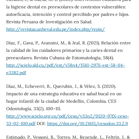
la higiene dental en preescolares de contextos vulnerables:
autoeficacia, intención y control percibido por padres e hijos.
Revista Peruana de Investigación en Salud.
http://revistas.unheval.edu.pe/index.php/repis/
Díaz, F., Gava, P., Avansini, M., & Jeal, R. (2021). Relación entre
la calidad de los cuidadores primarios y la caries dental en
preescolares. Revista Cubana de Estomatología, 58(4).
http://scielo.sld.cu/pdf/est/v58n4/1561-297X-est-58-04-
e3382.pdf
Díaz, M., Echeverri, B., Querubín, J., & Vélez, S. (2020).
Impacto de una estrategia educativa en salud bucal en un
hogar infantil de la ciudad de Medellín, Colombia. CES
Odontología, 33(2), 100–111.
http://www.scielo.org.co/pdf/ceso/v33n2/0120-971X-ceso-
33-02-100.pdf
DOI:
https://doi.org/10.21615/cesodon.33.2.9
Estimado, P., Vessoni, B., Torres, M., Rezende, L., Feltrín, J., &