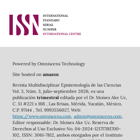
Powered by Omniscens Technology
Site hosted on
amazon
Revista Multidisciplinar Epistemología de las Ciencias
Vol. 3, Núm. 3, julio-septiembre 2026, es una
publicación
trimestral
editada por el Dr. Moises Ake Uc,
C. 51 #221 x 16B , Las Brisas, Mérida, Yucatán, México,
C.P. 97144 , Tel. 9993556027, Web:
https://www.omniscens.com
,
admin@omniscens.com
,
Editor responsable: Dr. Moises Ake Uc. Reserva de
Derechos al Uso Exclusivo No. 04-2024-121717181700-
102, ISSN: 3061-7812, ambos otorgados por el Instituto