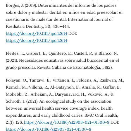
Borges, J. (2019). Determinantes del informe de los padres
sobre dolor y malestar dental en niños en edad preescolar: el
cuestionario de malestar dental. International Journal of
Paediatric Dentistry, 30, 436–444.
https://doi.org/10.1111/ipd.12614
DOI:
https://doi.org/10.1111/ipd.12614
Fleites, T., Gispert, E., Quintero, E., Castell, P., & Blanco, N.
(2021). Necesidades educativas sobre salud bucodental en el
grado prescolar. Revista Cubana de Estomatología, 58(2).
Folayan, O., Tantawi, E., Virtanen, I., Feldens, A., Rashwan, M.,
Kemoli, M., Villena, R., Al-Batayneh, B., Amalia, R., Gaffar, B.,
Mohebbi, Z., Arheiam, A., Daryanavard, H., Vukovic, A., &
Schroth, J. (2021). An ecological study on the association
between universal health service coverage index, health
expenditures, and early childhood caries. BMC Oral Health,
21(1), 126.
https://doi.org/10.1186/s12903-021-01500-8
DOI:
https://doi.org/10.1186/s12903-021-01500-8