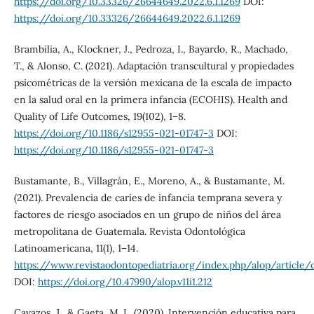
https://doi.org/10.33326/26644649.2022.6.1.1269
DOI:
https://doi.org/10.33326/26644649.2022.6.1.1269
Brambilia, A., Klockner, J., Pedroza, I., Bayardo, R., Machado,
T., & Alonso, C. (2021). Adaptación transcultural y propiedades
psicométricas de la versión mexicana de la escala de impacto
en la salud oral en la primera infancia (ECOHIS). Health and
Quality of Life Outcomes, 19(102), 1–8.
https://doi.org/10.1186/s12955-021-01747-3
DOI:
https://doi.org/10.1186/s12955-021-01747-3
Bustamante, B., Villagrán, E., Moreno, A., & Bustamante, M.
(2021). Prevalencia de caries de infancia temprana severa y
factores de riesgo asociados en un grupo de niños del área
metropolitana de Guatemala. Revista Odontológica
Latinoamericana, 11(1), 1–14.
https://www.revistaodontopediatria.org/index.php/alop/articl
DOI:
https://doi.org/10.47990/alop.v11i1.212
Cavazos, J., & Gaeta, M. L. (2020). Intervención educativa para