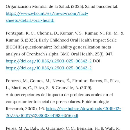
Organización Mundial de la Salud. (2025). Salud bucodental.
https://www.who.int/es/news-room/fact-
sheets/detail/oral-health
Pentapati, K. C., Chenna, D., Kumar, V. S., Kumar, N., Pai, M., &
Kumar, S. (2025). Early Childhood Oral Health Impact Scale
(ECOHIS) questionnaire: Reliability generalization meta-
analysis of Cronbach's alpha. BMC Oral Health, 25(1), 947.
https://doi.org/10.1186/s12903-025-06342-2
DOI:
https://doi.org/10.1186/s12903-025-06342-2
Perazzo, M., Gomes, M., Neves, É., Firmino, Barros, R., Silva,
L., Martins, C., Paiva, S., & Granville, A. (2019).
Autopercepciones del impacto de problemas orales en el
comportamiento social de preescolares. Epidemiologic
Research, 20(10), 1–7.
https://sci-hub.se/downloads/2019-12-
20/55/10.1177@2380084419894576.pdf
Peres, M. A., Daly, B., Guarnizo, C. C., Benzian, H., & Watt, R.