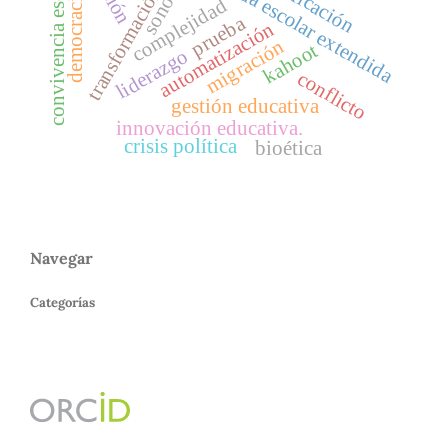
transformación digital
convivencia escolar
jornada escolar extendida
sonora.
democracia
complejidad
prueba
automatización
migración
kahoot
liderazgo
conflicto
gestión educativa
innovación educativa.
crisis política
bioética
Navegar
Categorías