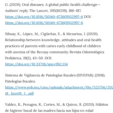
G. (2020). Oral diseases: A global public health challenge—
Authors' reply. The Lancet, 395(10219), 186–187.
https://doi.org/10.1016/S0140-6736(19)32997-6
DOI:
https://doi.org/10.1016/S0140-6736(19)32997-6
Sihuay, K., López, M., Cigüeñas, E., & Mezarina, J. (2020).
Relationship between knowledge, attitudes and oral health
practices of parents with caries early childhood of children
with anemia of the Recuay community. Revista Odontológica
Pediátrica, 19(2), 43–50. DOI:
https://doi.org/10.33738/spo.v19i2.134
Sistema de Vigilancia de Patologías Bucales (SIVEPAB). (2018).
Patologías Bucales.
https://www.gob.mx/cms/uploads/attachment/file/525756/20
18_1nov19_1_.pdf
Valdez, R., Penagos, R., Cortes, M., & Quiroz, R. (2020). Hábitos
de higiene bucal de las madres hacia sus hijos en edad