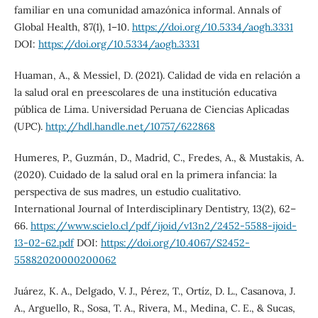
familiar en una comunidad amazónica informal. Annals of
Global Health, 87(1), 1–10.
https://doi.org/10.5334/aogh.3331
DOI:
https://doi.org/10.5334/aogh.3331
Huaman, A., & Messiel, D. (2021). Calidad de vida en relación a
la salud oral en preescolares de una institución educativa
pública de Lima. Universidad Peruana de Ciencias Aplicadas
(UPC).
http://hdl.handle.net/10757/622868
Humeres, P., Guzmán, D., Madrid, C., Fredes, A., & Mustakis, A.
(2020). Cuidado de la salud oral en la primera infancia: la
perspectiva de sus madres, un estudio cualitativo.
International Journal of Interdisciplinary Dentistry, 13(2), 62–
66.
https://www.scielo.cl/pdf/ijoid/v13n2/2452-5588-ijoid-
13-02-62.pdf
DOI:
https://doi.org/10.4067/S2452-
55882020000200062
Juárez, K. A., Delgado, V. J., Pérez, T., Ortíz, D. L., Casanova, J.
A., Arguello, R., Sosa, T. A., Rivera, M., Medina, C. E., & Sucas,