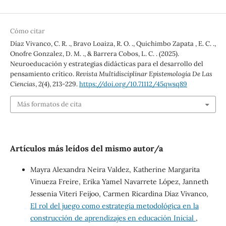
Cómo citar
Díaz Vivanco, C. R. ., Bravo Loaiza, R. O. ., Quichimbo Zapata , E. C. .,
Onofre Gonzalez, D. M. ., & Barrera Cobos, L. C. . (2025).
Neuroeducación y estrategias didácticas para el desarrollo del
pensamiento crítico.
Revista Multidisciplinar Epistemología De Las
Ciencias
,
2
(4), 213-229.
https://doi.org/10.71112/45qwsq89
Más formatos de cita
Artículos más leídos del mismo autor/a
Mayra Alexandra Neira Valdez, Katherine Margarita
Vinueza Freire, Erika Yamel Navarrete López, Janneth
Jessenia Viteri Feijoo, Carmen Ricardina Díaz Vivanco,
El rol del juego como estrategia metodológica en la
construcción de aprendizajes en educación Inicial
,