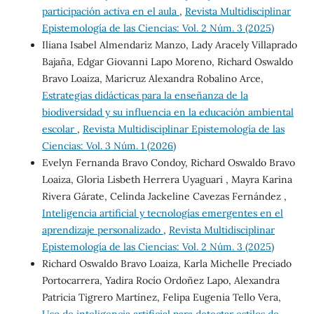
participación activa en el aula
,
Revista Multidisciplinar
Epistemología de las Ciencias: Vol. 2 Núm. 3 (2025)
Iliana Isabel Almendariz Manzo, Lady Aracely Villaprado
Bajaña, Edgar Giovanni Lapo Moreno, Richard Oswaldo
Bravo Loaiza, Maricruz Alexandra Robalino Arce,
Estrategias didácticas para la enseñanza de la
biodiversidad y su influencia en la educación ambiental
escolar
,
Revista Multidisciplinar Epistemología de las
Ciencias: Vol. 3 Núm. 1 (2026)
Evelyn Fernanda Bravo Condoy, Richard Oswaldo Bravo
Loaiza, Gloria Lisbeth Herrera Uyaguari , Mayra Karina
Rivera Gárate, Celinda Jackeline Cavezas Fernández ,
Inteligencia artificial y tecnologías emergentes en el
aprendizaje personalizado
,
Revista Multidisciplinar
Epistemología de las Ciencias: Vol. 2 Núm. 3 (2025)
Richard Oswaldo Bravo Loaiza, Karla Michelle Preciado
Portocarrera, Yadira Rocío Ordoñez Lapo, Alexandra
Patricia Tigrero Martínez, Felipa Eugenia Tello Vera,