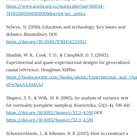
https://www.scielo.org.co/scielo.php?pid=S0034-
74502005000100008&script=sci_arttex
Selwyn, N. (2016). Education and technology: Key issues and
debates. Bloomsbury. DOI:
https://doi.org/10.5040/9781474235952
Shadish, W. R., Cook, T. D., & Campbell, D. T. (2002).
Experimental and quasi-experimental designs for generalized
causal inference. Houghton Mifflin.
https://books.google.com/books/about/Experimental_and_Qua
id=o7jaAAAAMAAJ
Shapiro, S. S., & Wilk, M. B. (1965). An analysis of variance test
for normality (complete samples). Biometrika, 52(3–4), 591–611.
https://doi.org/10.1093/biomet/52.3-4.591
DOI:
https://doi.org/10.1093/biomet/52.3-4.591
Schoonenboom, J., & Johnson, R. B. (2017). How to construct a