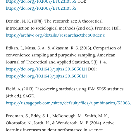
https://doi.org/10.1007/BF02310555
DOI:
https://doi.org/10.1007/BF02310555
Denzin, N. K. (1978). The research act: A theoretical
introduction to sociological methods (2nd ed.). Prentice Hall.
https://archive.org/details/researchacttheo00denz
Etikan, I., Musa, S. A., & Alkassim, R. S. (2016). Comparison of
convenience sampling and purposive sampling. American
Journal of Theoretical and Applied Statistics, 5(1), 1–4.
https://doi.org/10.11648/j.ajtas.20160501.11
DOI:
https://doi.org/10.11648/j.ajtas.20160501.11
Field, A. (2013). Discovering statistics using IBM SPSS statistics
(4th ed.). SAGE.
https://us.sagepub.com/sites/default/files/upmbinaries/5206
Freeman, S., Eddy, S. L., McDonough, M., Smith, M. K.,
Okoroafor, N., Jordt, H., & Wenderoth, M. P. (2014). Active
learning increases student performance in science,