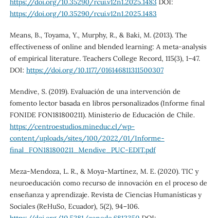
https://doi.org/10.35290/rcui.v12n1.2025.1483
DOI:
https://doi.org/10.35290/rcui.v12n1.2025.1483
Means, B., Toyama, Y., Murphy, R., & Baki, M. (2013). The
effectiveness of online and blended learning: A meta-analysis
of empirical literature. Teachers College Record, 115(3), 1–47.
DOI:
https://doi.org/10.1177/016146811311500307
Mendive, S. (2019). Evaluación de una intervención de
fomento lector basada en libros personalizados (Informe final
FONIDE FON181800211). Ministerio de Educación de Chile.
https://centroestudios.mineduc.cl/wp-
content/uploads/sites/100/2022/01/Informe-
final_FON181800211_Mendive_PUC-EDIT.pdf
Meza-Mendoza, L. R., & Moya-Martínez, M. E. (2020). TIC y
neuroeducación como recurso de innovación en el proceso de
enseñanza y aprendizaje. Revista de Ciencias Humanísticas y
Sociales (ReHuSo, Ecuador), 5(2), 94–106.