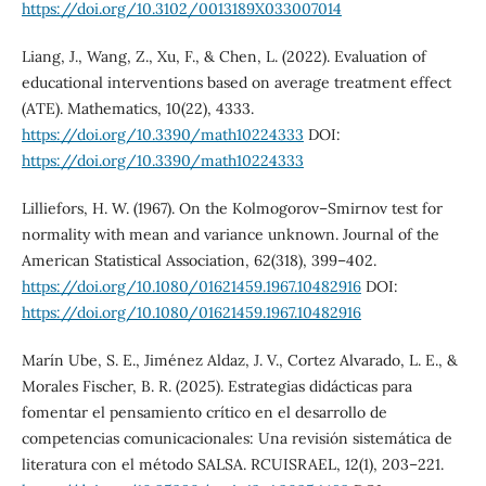
https://doi.org/10.3102/0013189X033007014
Liang, J., Wang, Z., Xu, F., & Chen, L. (2022). Evaluation of
educational interventions based on average treatment effect
(ATE). Mathematics, 10(22), 4333.
https://doi.org/10.3390/math10224333
DOI:
https://doi.org/10.3390/math10224333
Lilliefors, H. W. (1967). On the Kolmogorov–Smirnov test for
normality with mean and variance unknown. Journal of the
American Statistical Association, 62(318), 399–402.
https://doi.org/10.1080/01621459.1967.10482916
DOI:
https://doi.org/10.1080/01621459.1967.10482916
Marín Ube, S. E., Jiménez Aldaz, J. V., Cortez Alvarado, L. E., &
Morales Fischer, B. R. (2025). Estrategias didácticas para
fomentar el pensamiento crítico en el desarrollo de
competencias comunicacionales: Una revisión sistemática de
literatura con el método SALSA. RCUISRAEL, 12(1), 203–221.