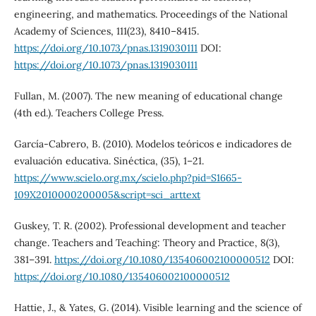
engineering, and mathematics. Proceedings of the National
Academy of Sciences, 111(23), 8410–8415.
https://doi.org/10.1073/pnas.1319030111
DOI:
https://doi.org/10.1073/pnas.1319030111
Fullan, M. (2007). The new meaning of educational change
(4th ed.). Teachers College Press.
García-Cabrero, B. (2010). Modelos teóricos e indicadores de
evaluación educativa. Sinéctica, (35), 1–21.
https://www.scielo.org.mx/scielo.php?pid=S1665-
109X2010000200005&script=sci_arttext
Guskey, T. R. (2002). Professional development and teacher
change. Teachers and Teaching: Theory and Practice, 8(3),
381–391.
https://doi.org/10.1080/135406002100000512
DOI:
https://doi.org/10.1080/135406002100000512
Hattie, J., & Yates, G. (2014). Visible learning and the science of