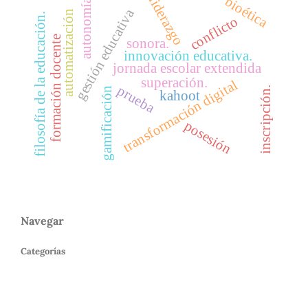
liderazgo
bioética
autonomía
gestión educativa
automatización
filosofía de la educación.
conflicto
formación docente
sonora.
innovación educativa.
jornada escolar extendida
superación.
transformación digital
prueba
inscripción.
gamificación
kahoot
posesión
Navegar
Categorías