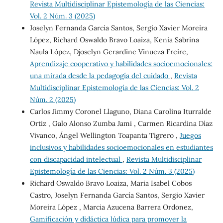
Revista Multidisciplinar Epistemología de las Ciencias:
Vol. 2 Núm. 3 (2025)
Joselyn Fernanda García Santos, Sergio Xavier Moreira
López, Richard Oswaldo Bravo Loaiza, Kenia Sabrina
Naula López, Djoselyn Gerardine Vinueza Freire,
Aprendizaje cooperativo y habilidades socioemocionales:
una mirada desde la pedagogía del cuidado
,
Revista
Multidisciplinar Epistemología de las Ciencias: Vol. 2
Núm. 2 (2025)
Carlos Jimmy Coronel Llaguno, Diana Carolina Iturralde
Ortiz , Galo Alonso Zumba Jami , Carmen Ricardina Díaz
Vivanco, Ángel Wellington Toapanta Tigrero ,
Juegos
inclusivos y habilidades socioemocionales en estudiantes
con discapacidad intelectual
,
Revista Multidisciplinar
Epistemología de las Ciencias: Vol. 2 Núm. 3 (2025)
Richard Oswaldo Bravo Loaiza, Maria Isabel Cobos
Castro, Joselyn Fernanda García Santos, Sergio Xavier
Moreira López , Marcia Azucena Barrera Ordonez,
Gamificación y didáctica lúdica para promover la