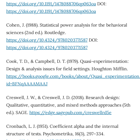
https://doi.org/10.1191/1478088706qp063oa
DOI:
https://doi.org/10.1191/1478088706qp063oa
Cohen, J. (1988). Statistical power analysis for the behavioral
sciences (2nd ed.). Routledge.
https://doi.org/10.4324/9780203771587
DOI:
https://doi.org/10.4324/9780203771587
Cook, T. D., & Campbell, D. T. (1979). Quasi-experimentation:
Design & analysis issues for field settings. Houghton Mifflin.
https://books.google.com/books/about/Quasi_experimentation
id=BFNqAAAAMAAJ
Creswell, J. W., & Creswell, J. D. (2018). Research design:
Qualitative, quantitative, and mixed methods approaches (5th
ed.). SAGE.
https://edge.sagepub.com/creswellrd5e
Cronbach, L. J. (1951). Coefficient alpha and the internal
structure of tests. Psychometrika, 16(3), 297–334.