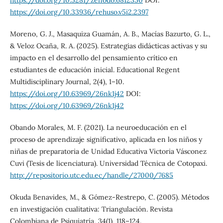
https://doi.org/10.5281/zenodo.6812350
DOI:
https://doi.org/10.33936/rehuso.v5i2.2397
Moreno, G. J., Masaquiza Guamán, A. B., Macías Bazurto, G. L.,
& Veloz Ocaña, R. A. (2025). Estrategias didácticas activas y su
impacto en el desarrollo del pensamiento crítico en
estudiantes de educación inicial. Educational Regent
Multidisciplinary Journal, 2(4), 1–10.
https://doi.org/10.63969/26nk1j42
DOI:
https://doi.org/10.63969/26nk1j42
Obando Morales, M. F. (2021). La neuroeducación en el
proceso de aprendizaje significativo, aplicada en los niños y
niñas de preparatoria de Unidad Educativa Victoria Vásconez
Cuvi (Tesis de licenciatura). Universidad Técnica de Cotopaxi.
http://repositorio.utc.edu.ec/handle/27000/7685
Okuda Benavides, M., & Gómez-Restrepo, C. (2005). Métodos
en investigación cualitativa: Triangulación. Revista
Colombiana de Psiquiatría, 34(1), 118–124.