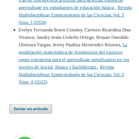
Uso de inteligencia artificial para detectar estilos de
aprendizaje en estudiantes de educación básica
,
Revista
Multidisciplinar Epistemología de las Ciencias: Vol. 3
Núm. 1 (2026)
Evelyn Fernanda Bravo Condoy, Carmen Ricardina Díaz
Vivanco, Jandry Jesús Cedeño Ortega, Brayan Oswaldo
Llivicura Vargas, Jenny Paulina Menéndez Briones,
La
modelación matemática de fenómenos del entorno
como estrategia para el aprendizaje significativo en los
niveles de Inicial, Básica y Bachillerato
,
Revista
Multidisciplinar Epistemología de las Ciencias: Vol. 2
Núm. 4 (2025)
Enviar un artículo