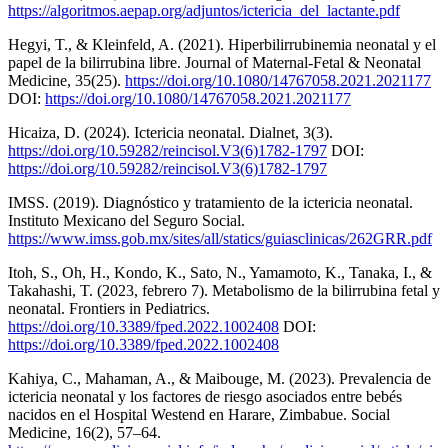
https://algoritmos.aepap.org/adjuntos/ictericia_del_lactante.pdf
Hegyi, T., & Kleinfeld, A. (2021). Hiperbilirrubinemia neonatal y el
papel de la bilirrubina libre. Journal of Maternal-Fetal & Neonatal
Medicine, 35(25).
https://doi.org/10.1080/14767058.2021.2021177
DOI:
https://doi.org/10.1080/14767058.2021.2021177
Hicaiza, D. (2024). Ictericia neonatal. Dialnet, 3(3).
https://doi.org/10.59282/reincisol.V3(6)1782-1797
DOI:
https://doi.org/10.59282/reincisol.V3(6)1782-1797
IMSS. (2019). Diagnóstico y tratamiento de la ictericia neonatal.
Instituto Mexicano del Seguro Social.
https://www.imss.gob.mx/sites/all/statics/guiasclinicas/262GRR.pdf
Itoh, S., Oh, H., Kondo, K., Sato, N., Yamamoto, K., Tanaka, I., &
Takahashi, T. (2023, febrero 7). Metabolismo de la bilirrubina fetal y
neonatal. Frontiers in Pediatrics.
https://doi.org/10.3389/fped.2022.1002408
DOI:
https://doi.org/10.3389/fped.2022.1002408
Kahiya, C., Mahaman, A., & Maibouge, M. (2023). Prevalencia de
ictericia neonatal y los factores de riesgo asociados entre bebés
nacidos en el Hospital Westend en Harare, Zimbabue. Social
Medicine, 16(2), 57–64.