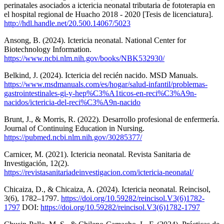
perinatales asociados a ictericia neonatal tributaria de fototerapia en
el hospital regional de Huacho 2018 - 2020 [Tesis de licenciatura].
http://hdl.handle.net/20.500.14067/5023
Ansong, B. (2024). Ictericia neonatal. National Center for
Biotechnology Information.
https://www.ncbi.nlm.nih.gov/books/NBK532930/
Belkind, J. (2024). Ictericia del recién nacido. MSD Manuals.
https://www.msdmanuals.com/es/hogar/salud-infantil/problemas-
gastrointestinales-gi-y-hep%C3%A1ticos-en-reci%C3%A9n-
nacidos/ictericia-del-reci%C3%A9n-nacido
Brunt, J., & Morris, R. (2022). Desarrollo profesional de enfermería.
Journal of Continuing Education in Nursing.
https://pubmed.ncbi.nlm.nih.gov/30285377/
Carnicer, M. (2021). Ictericia neonatal. Revista Sanitaria de
Investigación, 12(2).
https://revistasanitariadeinvestigacion.com/ictericia-neonatal/
Chicaiza, D., & Chicaiza, A. (2024). Ictericia neonatal. Reincisol,
3(6), 1782–1797.
https://doi.org/10.59282/reincisol.V3(6)1782-
1797
DOI:
https://doi.org/10.59282/reincisol.V3(6)1782-1797