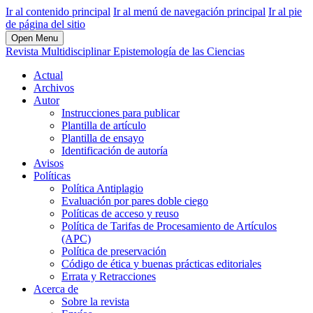
Ir al contenido principal
Ir al menú de navegación principal
Ir al pie
de página del sitio
Open Menu
Revista Multidisciplinar Epistemología de las Ciencias
Actual
Archivos
Autor
Instrucciones para publicar
Plantilla de artículo
Plantilla de ensayo
Identificación de autoría
Avisos
Políticas
Política Antiplagio
Evaluación por pares doble ciego
Políticas de acceso y reuso
Política de Tarifas de Procesamiento de Artículos
(APC)
Política de preservación
Código de ética y buenas prácticas editoriales
Errata y Retracciones
Acerca de
Sobre la revista