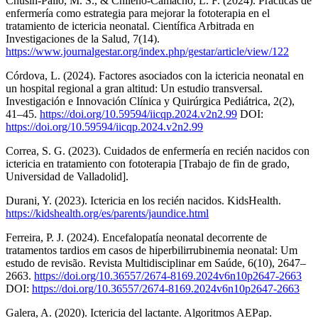
Chusin-Pallo, M. S., & Chileno-Camacho, L. F. (2024). Prácticas de
enfermería como estrategia para mejorar la fototerapia en el
tratamiento de ictericia neonatal. Científica Arbitrada en
Investigaciones de la Salud, 7(14).
https://www.journalgestar.org/index.php/gestar/article/view/122
Córdova, L. (2024). Factores asociados con la ictericia neonatal en
un hospital regional a gran altitud: Un estudio transversal.
Investigación e Innovación Clínica y Quirúrgica Pediátrica, 2(2),
41–45.
https://doi.org/10.59594/iicqp.2024.v2n2.99
DOI:
https://doi.org/10.59594/iicqp.2024.v2n2.99
Correa, S. G. (2023). Cuidados de enfermería en recién nacidos con
ictericia en tratamiento con fototerapia [Trabajo de fin de grado,
Universidad de Valladolid].
Durani, Y. (2023). Ictericia en los recién nacidos. KidsHealth.
https://kidshealth.org/es/parents/jaundice.html
Ferreira, P. J. (2024). Encefalopatía neonatal decorrente de
tratamentos tardios em casos de hiperbilirrubinemia neonatal: Um
estudo de revisão. Revista Multidisciplinar em Saúde, 6(10), 2647–
2663.
https://doi.org/10.36557/2674-8169.2024v6n10p2647-2663
DOI:
https://doi.org/10.36557/2674-8169.2024v6n10p2647-2663
Galera, A. (2020). Ictericia del lactante. Algoritmos AEPap.