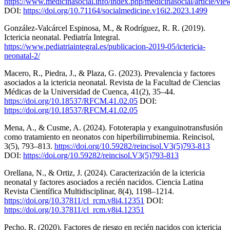
https://www.medicinasocial.info/index.php/medicinasocial/article/vi
DOI:
https://doi.org/10.71164/socialmedicine.v16i2.2023.1499
González-Valcárcel Espinosa, M., & Rodríguez, R. R. (2019).
Ictericia neonatal. Pediatría Integral.
https://www.pediatriaintegral.es/publicacion-2019-05/ictericia-
neonatal-2/
Macero, R., Piedra, J., & Plaza, G. (2023). Prevalencia y factores
asociados a la ictericia neonatal. Revista de la Facultad de Ciencias
Médicas de la Universidad de Cuenca, 41(2), 35–44.
https://doi.org/10.18537/RFCM.41.02.05
DOI:
https://doi.org/10.18537/RFCM.41.02.05
Mena, A., & Cusme, A. (2024). Fototerapia y exanguinotransfusión
como tratamiento en neonatos con hiperbilirrubinemia. Reincisol,
3(5), 793–813.
https://doi.org/10.59282/reincisol.V3(5)793-813
DOI:
https://doi.org/10.59282/reincisol.V3(5)793-813
Orellana, N., & Ortiz, J. (2024). Caracterización de la ictericia
neonatal y factores asociados a recién nacidos. Ciencia Latina
Revista Científica Multidisciplinar, 8(4), 1198–1214.
https://doi.org/10.37811/cl_rcm.v8i4.12351
DOI:
https://doi.org/10.37811/cl_rcm.v8i4.12351
Pecho, R. (2020). Factores de riesgo en recién nacidos con ictericia