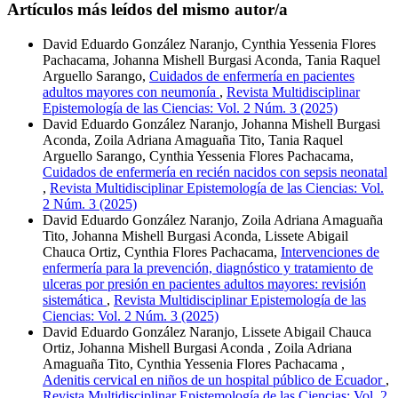
Artículos más leídos del mismo autor/a
David Eduardo González Naranjo, Cynthia Yessenia Flores
Pachacama, Johanna Mishell Burgasi Aconda, Tania Raquel
Arguello Sarango,
Cuidados de enfermería en pacientes
adultos mayores con neumonía
,
Revista Multidisciplinar
Epistemología de las Ciencias: Vol. 2 Núm. 3 (2025)
David Eduardo González Naranjo, Johanna Mishell Burgasi
Aconda, Zoila Adriana Amaguaña Tito, Tania Raquel
Arguello Sarango, Cynthia Yessenia Flores Pachacama,
Cuidados de enfermería en recién nacidos con sepsis neonatal
,
Revista Multidisciplinar Epistemología de las Ciencias: Vol.
2 Núm. 3 (2025)
David Eduardo González Naranjo, Zoila Adriana Amaguaña
Tito, Johanna Mishell Burgasi Aconda, Lissete Abigail
Chauca Ortiz, Cynthia Flores Pachacama,
Intervenciones de
enfermería para la prevención, diagnóstico y tratamiento de
ulceras por presión en pacientes adultos mayores: revisión
sistemática
,
Revista Multidisciplinar Epistemología de las
Ciencias: Vol. 2 Núm. 3 (2025)
David Eduardo González Naranjo, Lissete Abigail Chauca
Ortiz, Johanna Mishell Burgasi Aconda , Zoila Adriana
Amaguaña Tito, Cynthia Yessenia Flores Pachacama ,
Adenitis cervical en niños de un hospital público de Ecuador
,
Revista Multidisciplinar Epistemología de las Ciencias: Vol. 2