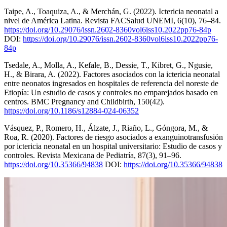
Taipe, A., Toaquiza, A., & Merchán, G. (2022). Ictericia neonatal a
nivel de América Latina. Revista FACSalud UNEMI, 6(10), 76–84.
https://doi.org/10.29076/issn.2602-8360vol6iss10.2022pp76-84p
DOI:
https://doi.org/10.29076/issn.2602-8360vol6iss10.2022pp76-
84p
Tsedale, A., Molla, A., Kefale, B., Dessie, T., Kibret, G., Ngusie,
H., & Birara, A. (2022). Factores asociados con la ictericia neonatal
entre neonatos ingresados en hospitales de referencia del noreste de
Etiopía: Un estudio de casos y controles no emparejados basado en
centros. BMC Pregnancy and Childbirth, 150(42).
https://doi.org/10.1186/s12884-024-06352
Vásquez, P., Romero, H., Álzate, J., Riaño, L., Góngora, M., &
Roa, R. (2020). Factores de riesgo asociados a exanguinotransfusión
por ictericia neonatal en un hospital universitario: Estudio de casos y
controles. Revista Mexicana de Pediatría, 87(3), 91–96.
https://doi.org/10.35366/94838
DOI:
https://doi.org/10.35366/94838