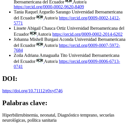
Iberoamericana del Ecuador
Autor/a
https://orcid.org/0000-0002-9620-8409
Tania Raquel Arguello Sarango
Universidad Iberoamericana
del Ecuador
Autor/a
https://orcid.org/0009-0002-1412-
5771
Lissete Abigail Chauca Ortiz
Universidad Iberoamericana del
Ecuador
Autor/a
https://orcid.org/0009-0002-2014-6202
Johanna Mishell Burgasi Aconda
Universidad Iberoamericana
del Ecuador
Autor/a
https://orcid.org/0009-0007-5972-
7684
Zoila Adriana Amaguaña Tito
Universidad Iberoamericana
del Ecuador
Autor/a
https://orcid.org/0009-0006-6713-
0741
DOI:
https://doi.org/10.71112/r0xyf746
Palabras clave:
Hiperbilirrubinemia, neonatal, Diagnóstico temprano, secuelas
neurológicas, política sanitaria