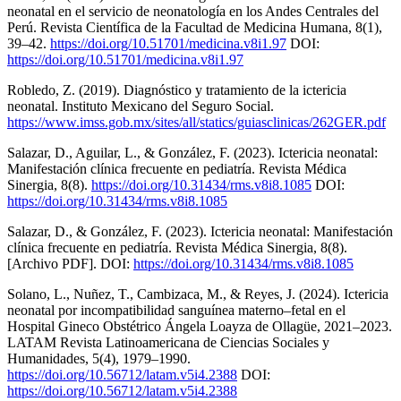
neonatal en el servicio de neonatología en los Andes Centrales del
Perú. Revista Científica de la Facultad de Medicina Humana, 8(1),
39–42.
https://doi.org/10.51701/medicina.v8i1.97
DOI:
https://doi.org/10.51701/medicina.v8i1.97
Robledo, Z. (2019). Diagnóstico y tratamiento de la ictericia
neonatal. Instituto Mexicano del Seguro Social.
https://www.imss.gob.mx/sites/all/statics/guiasclinicas/262GER.pdf
Salazar, D., Aguilar, L., & González, F. (2023). Ictericia neonatal:
Manifestación clínica frecuente en pediatría. Revista Médica
Sinergia, 8(8).
https://doi.org/10.31434/rms.v8i8.1085
DOI:
https://doi.org/10.31434/rms.v8i8.1085
Salazar, D., & González, F. (2023). Ictericia neonatal: Manifestación
clínica frecuente en pediatría. Revista Médica Sinergia, 8(8).
[Archivo PDF]. DOI:
https://doi.org/10.31434/rms.v8i8.1085
Solano, L., Nuñez, T., Cambizaca, M., & Reyes, J. (2024). Ictericia
neonatal por incompatibilidad sanguínea materno–fetal en el
Hospital Gineco Obstétrico Ángela Loayza de Ollagüe, 2021–2023.
LATAM Revista Latinoamericana de Ciencias Sociales y
Humanidades, 5(4), 1979–1990.
https://doi.org/10.56712/latam.v5i4.2388
DOI:
https://doi.org/10.56712/latam.v5i4.2388