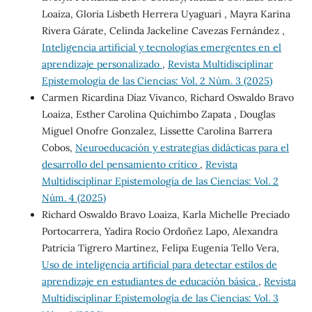
Loaiza, Gloria Lisbeth Herrera Uyaguari , Mayra Karina
Rivera Gárate, Celinda Jackeline Cavezas Fernández ,
Inteligencia artificial y tecnologías emergentes en el
aprendizaje personalizado
,
Revista Multidisciplinar
Epistemología de las Ciencias: Vol. 2 Núm. 3 (2025)
Carmen Ricardina Díaz Vivanco, Richard Oswaldo Bravo
Loaiza, Esther Carolina Quichimbo Zapata , Douglas
Miguel Onofre Gonzalez, Lissette Carolina Barrera
Cobos,
Neuroeducación y estrategias didácticas para el
desarrollo del pensamiento crítico
,
Revista
Multidisciplinar Epistemología de las Ciencias: Vol. 2
Núm. 4 (2025)
Richard Oswaldo Bravo Loaiza, Karla Michelle Preciado
Portocarrera, Yadira Rocío Ordoñez Lapo, Alexandra
Patricia Tigrero Martínez, Felipa Eugenia Tello Vera,
Uso de inteligencia artificial para detectar estilos de
aprendizaje en estudiantes de educación básica
,
Revista
Multidisciplinar Epistemología de las Ciencias: Vol. 3