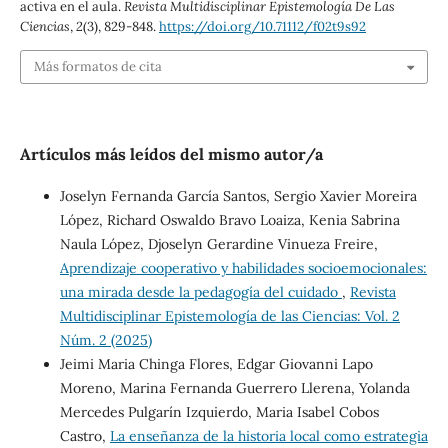
activa en el aula.
Revista Multidisciplinar Epistemología De Las
Ciencias
,
2
(3), 829-848.
https://doi.org/10.71112/f02t9s92
Más formatos de cita
Artículos más leídos del mismo autor/a
Joselyn Fernanda García Santos, Sergio Xavier Moreira
López, Richard Oswaldo Bravo Loaiza, Kenia Sabrina
Naula López, Djoselyn Gerardine Vinueza Freire,
Aprendizaje cooperativo y habilidades socioemocionales:
una mirada desde la pedagogía del cuidado
,
Revista
Multidisciplinar Epistemología de las Ciencias: Vol. 2
Núm. 2 (2025)
Jeimi Maria Chinga Flores, Edgar Giovanni Lapo
Moreno, Marina Fernanda Guerrero Llerena, Yolanda
Mercedes Pulgarín Izquierdo, Maria Isabel Cobos
Castro,
La enseñanza de la historia local como estrategia