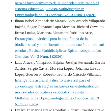
para el fortalecimiento de la identidad cultural en el
sistema educativo
,
Revista Multidisciplinar
Epistemología de las Ciencias: Vol. 3 Núm. 1 (2026)
Iliana Isabel Almendariz Manzo, Lady Aracely Villaprado
Bajaña, Edgar Giovanni Lapo Moreno, Richard Oswaldo
Bravo Loaiza, Maricruz Alexandra Robalino Arce,
Estrategias didácticas para la enseñanza de la
biodiversidad y su influencia en la educación ambiental
escolar
,
Revista Multidisciplinar Epistemología de las
Ciencias: Vol. 3 Núm. 1 (2026)
Lady Aracely Villaprado Bajaña, Joselyn Fernanda García
Santos, Sergio Xavier Moreira López, Johanna Lizeth
Lopez Guerrero, Roberto Leonardo Caicedo Villamar,
Inteligencia artificial y diseño universal para el
aprendizaje: estrategias inclusivas en estudiantes con
necesidades educativas especiales
,
Revista
Multidisciplinar Epistemología de las Ciencias: Vol. 3
Núm. 2 (2026)
Evelyn Fernanda Bravo Condoy, Richard Oswaldo Bravo