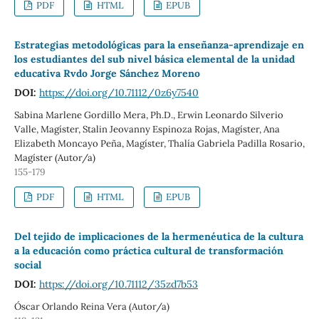
PDF
HTML
EPUB
Estrategias metodológicas para la enseñanza-aprendizaje en
los estudiantes del sub nivel básica elemental de la unidad
educativa Rvdo Jorge Sánchez Moreno
DOI:
https://doi.org/10.71112/0z6y7540
Sabina Marlene Gordillo Mera, Ph.D., Erwin Leonardo Silverio
Valle, Magíster, Stalin Jeovanny Espinoza Rojas, Magíster, Ana
Elizabeth Moncayo Peña, Magíster, Thalía Gabriela Padilla Rosario,
Magíster (Autor/a)
155-179
PDF
HTML
EPUB
Del tejido de implicaciones de la hermenéutica de la cultura
a la educación como práctica cultural de transformación
social
DOI:
https://doi.org/10.71112/35zd7b53
Óscar Orlando Reina Vera (Autor/a)