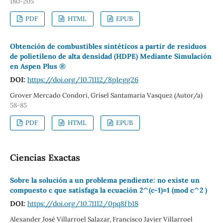
180-205
PDF
HTML
EPUB
Obtención de combustibles sintéticos a partir de residuos
de polietileno de alta densidad (HDPE) Mediante Simulación
en Aspen Plus ®
DOI:
https://doi.org/10.71112/8p1egg26
Grover Mercado Condori, Grisel Santamaria Vasquez (Autor/a)
58-85
PDF
HTML
EPUB
Ciencias Exactas
Sobre la solución a un problema pendiente: no existe un
compuesto c que satisfaga la ecuación 2^(c-1)≡1 (mod c^2 )
DOI:
https://doi.org/10.71112/0pq8fb18
Alexander José Villarroel Salazar, Francisco Javier Villarroel