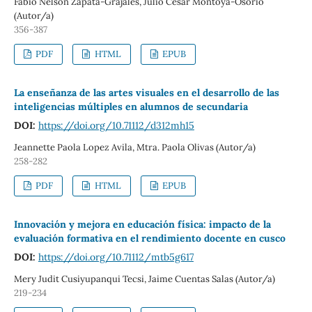
Fabio Nelson Zapata-Grajales, Julio Cesar Montoya-Osorio
(Autor/a)
356-387
PDF
HTML
EPUB
La enseñanza de las artes visuales en el desarrollo de las
inteligencias múltiples en alumnos de secundaria
DOI:
https://doi.org/10.71112/d312mh15
Jeannette Paola Lopez Avila, Mtra. Paola Olivas (Autor/a)
258-282
PDF
HTML
EPUB
Innovación y mejora en educación física: impacto de la
evaluación formativa en el rendimiento docente en cusco
DOI:
https://doi.org/10.71112/mtb5g617
Mery Judit Cusiyupanqui Tecsi, Jaime Cuentas Salas (Autor/a)
219-234