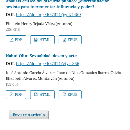
Análisis crítico del discurso público: ¿discriminación
sexista para incrementar influencia y poder?
DOI:
https://doi.org/10.71112/jgm74450
Einstein Henry Tejada Vélez (Autor/a)
206-218
PDF
HTML
EPUB
Nahui Olin: Sexualidad, deseo y arte
DOI:
https://doi.org/10.71112/zfyxs356
José Antonio García Álvarez, Juan de Dios Gonzales Ibarra, Olivia
Elizabeth Alvarez Montalván (Autor/a)
132-154
PDF
HTML
EPUB
Enviar un artículo