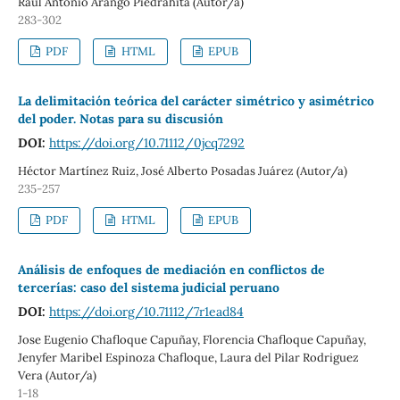
Raul Antonio Arango Piedrahita (Autor/a)
283-302
PDF
HTML
EPUB
La delimitación teórica del carácter simétrico y asimétrico
del poder. Notas para su discusión
DOI:
https://doi.org/10.71112/0jcq7292
Héctor Martínez Ruiz, José Alberto Posadas Juárez (Autor/a)
235-257
PDF
HTML
EPUB
Análisis de enfoques de mediación en conflictos de
tercerías: caso del sistema judicial peruano
DOI:
https://doi.org/10.71112/7r1ead84
Jose Eugenio Chafloque Capuñay, Florencia Chafloque Capuñay,
Jenyfer Maribel Espinoza Chafloque, Laura del Pilar Rodriguez
Vera (Autor/a)
1-18