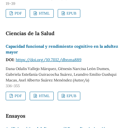
19-39
PDF
HTML
EPUB
Ciencias de la Salud
Capacidad funcional y rendimiento cognitivo en la adultez
mayor
DOI:
https://doi.org/10.71112/dbnma889
Dana Odalis Vallejo Márquez, Génesis Narcisa León Dumes,
Gabriela Estefanía Guiracocha Suárez, Leandro Emilio Gushqui
Macas, Axel Alberto Suárez Menéndez (Autor/a)
336-355
PDF
HTML
EPUB
Ensayos