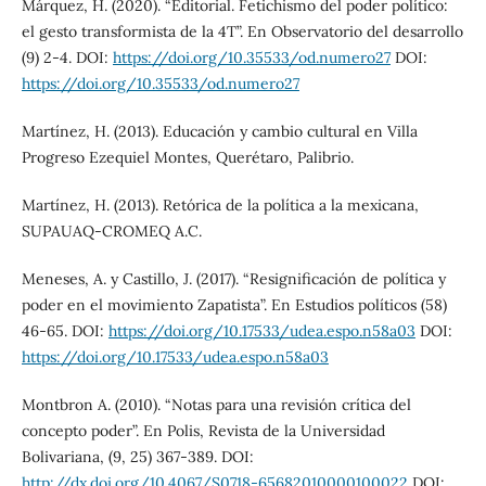
Márquez, H. (2020). “Editorial. Fetichismo del poder político:
el gesto transformista de la 4T”. En Observatorio del desarrollo
(9) 2-4. DOI:
https://doi.org/10.35533/od.numero27
DOI:
https://doi.org/10.35533/od.numero27
Martínez, H. (2013). Educación y cambio cultural en Villa
Progreso Ezequiel Montes, Querétaro, Palibrio.
Martínez, H. (2013). Retórica de la política a la mexicana,
SUPAUAQ-CROMEQ A.C.
Meneses, A. y Castillo, J. (2017). “Resignificación de política y
poder en el movimiento Zapatista”. En Estudios políticos (58)
46-65. DOI:
https://doi.org/10.17533/udea.espo.n58a03
DOI:
https://doi.org/10.17533/udea.espo.n58a03
Montbron A. (2010). “Notas para una revisión crítica del
concepto poder”. En Polis, Revista de la Universidad
Bolivariana, (9, 25) 367-389. DOI:
http://dx.doi.org/10.4067/S0718-65682010000100022
DOI: