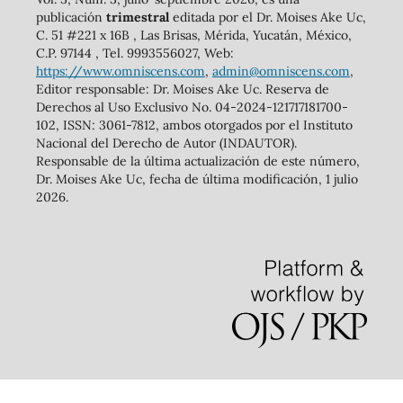
publicación
trimestral
editada por el Dr. Moises Ake Uc,
C. 51 #221 x 16B , Las Brisas, Mérida, Yucatán, México,
C.P. 97144 , Tel. 9993556027, Web:
https://www.omniscens.com
,
admin@omniscens.com
,
Editor responsable: Dr. Moises Ake Uc. Reserva de
Derechos al Uso Exclusivo No. 04-2024-121717181700-
102, ISSN: 3061-7812, ambos otorgados por el Instituto
Nacional del Derecho de Autor (INDAUTOR).
Responsable de la última actualización de este número,
Dr. Moises Ake Uc, fecha de última modificación, 1 julio
2026.