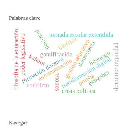
Palabras clave
filosofía de la educación.
posesión
jornada escolar extendida
poder legislativo
bioética
gestión educativa
democracia
dominio/propiedad
liderazgo
gamificación
kahoot
formación docente
transformación digital
automatización
geogebra
prueba
sonora.
conflicto
crisis política
Navegar