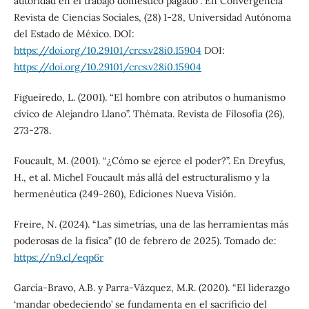
autoridad en el trabajo doméstico pagado”. En Convergencia
Revista de Ciencias Sociales, (28) 1-28, Universidad Autónoma
del Estado de México. DOI:
https://doi.org/10.29101/crcs.v28i0.15904
DOI:
https://doi.org/10.29101/crcs.v28i0.15904
Figueiredo, L. (2001). “El hombre con atributos o humanismo
cívico de Alejandro Llano”. Thémata. Revista de Filosofía (26),
273-278.
Foucault, M. (2001). “¿Cómo se ejerce el poder?”. En Dreyfus,
H., et al. Michel Foucault más allá del estructuralismo y la
hermenéutica (249-260), Ediciones Nueva Visión.
Freire, N. (2024). “Las simetrías, una de las herramientas más
poderosas de la física” (10 de febrero de 2025). Tomado de:
https://n9.cl/eqp6r
García-Bravo, A.B. y Parra-Vázquez, M.R. (2020). “El liderazgo
‘mandar obedeciendo’ se fundamenta en el sacrificio del