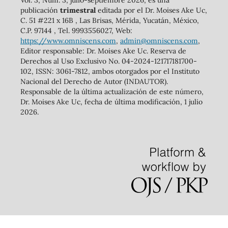
Vol. 3, Núm. 3, julio-septiembre 2026, es una
publicación
trimestral
editada por el Dr. Moises Ake Uc,
C. 51 #221 x 16B , Las Brisas, Mérida, Yucatán, México,
C.P. 97144 , Tel. 9993556027, Web:
https://www.omniscens.com
,
admin@omniscens.com
,
Editor responsable: Dr. Moises Ake Uc. Reserva de
Derechos al Uso Exclusivo No. 04-2024-121717181700-
102, ISSN: 3061-7812, ambos otorgados por el Instituto
Nacional del Derecho de Autor (INDAUTOR).
Responsable de la última actualización de este número,
Dr. Moises Ake Uc, fecha de última modificación, 1 julio
2026.