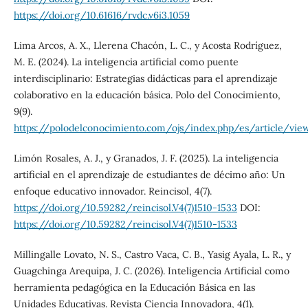
https://doi.org/10.61616/rvdc.v6i3.1059
Lima Arcos, A. X., Llerena Chacón, L. C., y Acosta Rodríguez,
M. E. (2024). La inteligencia artificial como puente
interdisciplinario: Estrategias didácticas para el aprendizaje
colaborativo en la educación básica. Polo del Conocimiento,
9(9).
https://polodelconocimiento.com/ojs/index.php/es/article/vi
Limón Rosales, A. J., y Granados, J. F. (2025). La inteligencia
artificial en el aprendizaje de estudiantes de décimo año: Un
enfoque educativo innovador. Reincisol, 4(7).
https://doi.org/10.59282/reincisol.V4(7)1510-1533
DOI:
https://doi.org/10.59282/reincisol.V4(7)1510-1533
Millingalle Lovato, N. S., Castro Vaca, C. B., Yasig Ayala, L. R., y
Guagchinga Arequipa, J. C. (2026). Inteligencia Artificial como
herramienta pedagógica en la Educación Básica en las
Unidades Educativas. Revista Ciencia Innovadora, 4(1).