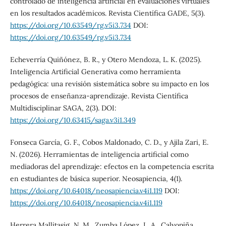
controlado de inteligencia artificial en evaluaciones virtuales
en los resultados académicos. Revista Científica GADE, 5(3).
https://doi.org/10.63549/rg.v5i3.734
DOI:
https://doi.org/10.63549/rg.v5i3.734
Echeverría Quiñónez, B. R., y Otero Mendoza, L. K. (2025).
Inteligencia Artificial Generativa como herramienta
pedagógica: una revisión sistemática sobre su impacto en los
procesos de enseñanza-aprendizaje. Revista Científica
Multidisciplinar SAGA, 2(3). DOI:
https://doi.org/10.63415/saga.v3i1.349
Fonseca García, G. F., Cobos Maldonado, C. D., y Ajila Zari, E.
N. (2026). Herramientas de inteligencia artificial como
mediadoras del aprendizaje: efectos en la competencia escrita
en estudiantes de básica superior. Neosapiencia, 4(1).
https://doi.org/10.64018/neosapiencia.v4i1.119
DOI:
https://doi.org/10.64018/neosapiencia.v4i1.119
Herrera Mallitasig, N. M., Zumba López, L. A., Calvopiña