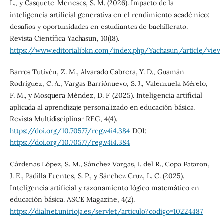
L., y Casquete-Meneses, S. M. (2026). Impacto de la
inteligencia artificial generativa en el rendimiento académico:
desafíos y oportunidades en estudiantes de bachillerato.
Revista Científica Yachasun, 10(18).
https://www.editorialibkn.com/index.php/Yachasun/article/vi
Barros Tutivén, Z. M., Alvarado Cabrera, Y. D., Guamán
Rodríguez, C. A., Vargas Barriónuevo, S. J., Valenzuela Mérelo,
F. M., y Mosquera Méndez, D. F. (2025). Inteligencia artificial
aplicada al aprendizaje personalizado en educación básica.
Revista Multidisciplinar REG, 4(4).
https://doi.org/10.70577/reg.v4i4.384
DOI:
https://doi.org/10.70577/reg.v4i4.384
Cárdenas López, S. M., Sánchez Vargas, J. del R., Copa Pataron,
J. E., Padilla Fuentes, S. P., y Sánchez Cruz, L. C. (2025).
Inteligencia artificial y razonamiento lógico matemático en
educación básica. ASCE Magazine, 4(2).
https://dialnet.unirioja.es/servlet/articulo?codigo=10224487