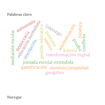
Palabras clave
autonomía
educación normalista
bioética
automatización
liderazgo
gestión educativa
posesión
democracia
mediación escolar
conflicto
sonora.
inscripción.
prueba
kahoot
transformación digital
jornada escolar extendida
gamificación
dominio/propiedad
geogebra
Navegar