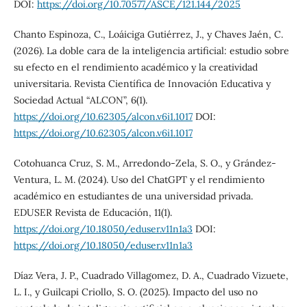
DOI:
https://doi.org/10.70577/ASCE/121.144/2025
Chanto Espinoza, C., Loáiciga Gutiérrez, J., y Chaves Jaén, C.
(2026). La doble cara de la inteligencia artificial: estudio sobre
su efecto en el rendimiento académico y la creatividad
universitaria. Revista Científica de Innovación Educativa y
Sociedad Actual “ALCON”, 6(1).
https://doi.org/10.62305/alcon.v6i1.1017
DOI:
https://doi.org/10.62305/alcon.v6i1.1017
Cotohuanca Cruz, S. M., Arredondo-Zela, S. O., y Grández-
Ventura, L. M. (2024). Uso del ChatGPT y el rendimiento
académico en estudiantes de una universidad privada.
EDUSER Revista de Educación, 11(1).
https://doi.org/10.18050/eduser.v11n1a3
DOI:
https://doi.org/10.18050/eduser.v11n1a3
Díaz Vera, J. P., Cuadrado Villagomez, D. A., Cuadrado Vizuete,
L. I., y Guilcapi Criollo, S. O. (2025). Impacto del uso no