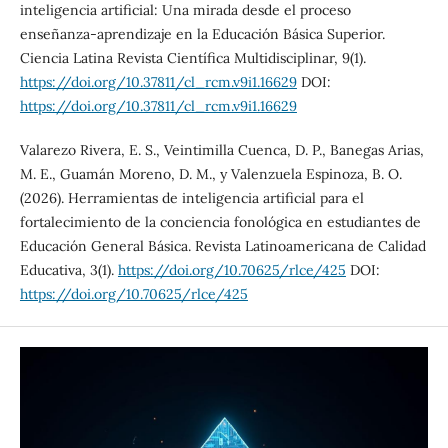
inteligencia artificial: Una mirada desde el proceso
enseñanza-aprendizaje en la Educación Básica Superior.
Ciencia Latina Revista Científica Multidisciplinar, 9(1).
https://doi.org/10.37811/cl_rcm.v9i1.16629
DOI:
https://doi.org/10.37811/cl_rcm.v9i1.16629
Valarezo Rivera, E. S., Veintimilla Cuenca, D. P., Banegas Arias,
M. E., Guamán Moreno, D. M., y Valenzuela Espinoza, B. O.
(2026). Herramientas de inteligencia artificial para el
fortalecimiento de la conciencia fonológica en estudiantes de
Educación General Básica. Revista Latinoamericana de Calidad
Educativa, 3(1).
https://doi.org/10.70625/rlce/425
DOI:
https://doi.org/10.70625/rlce/425