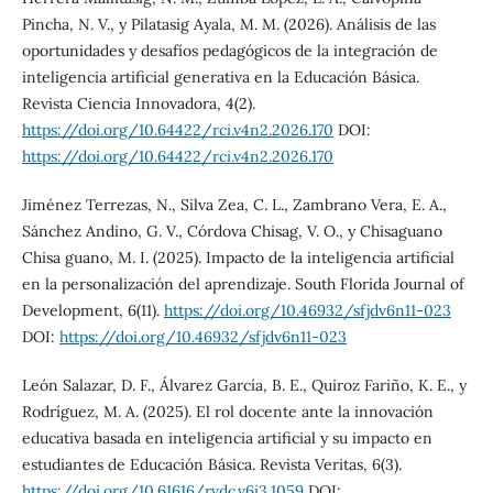
Pincha, N. V., y Pilatasig Ayala, M. M. (2026). Análisis de las
oportunidades y desafíos pedagógicos de la integración de
inteligencia artificial generativa en la Educación Básica.
Revista Ciencia Innovadora, 4(2).
https://doi.org/10.64422/rci.v4n2.2026.170
DOI:
https://doi.org/10.64422/rci.v4n2.2026.170
Jiménez Terrezas, N., Silva Zea, C. L., Zambrano Vera, E. A.,
Sánchez Andino, G. V., Córdova Chisag, V. O., y Chisaguano
Chisa guano, M. I. (2025). Impacto de la inteligencia artificial
en la personalización del aprendizaje. South Florida Journal of
Development, 6(11).
https://doi.org/10.46932/sfjdv6n11-023
DOI:
https://doi.org/10.46932/sfjdv6n11-023
León Salazar, D. F., Álvarez García, B. E., Quiroz Fariño, K. E., y
Rodríguez, M. A. (2025). El rol docente ante la innovación
educativa basada en inteligencia artificial y su impacto en
estudiantes de Educación Básica. Revista Veritas, 6(3).
https://doi.org/10.61616/rvdc.v6i3.1059
DOI: