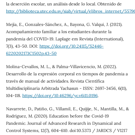
la deserción escolar, un análisis desde lo local. Obtenido de
http://biblioteca.utec.edu.sv/siab/virtual/elibros_internet/5579
Mejía, E., Gonzales-Sánchez, A., Bayona, G. Valqui, J. (2021).
Acompañamiento familiar a los estudiantes durante la
pandemia del COVID-19. Laplage em Revista (International),
7(3), 43-50. DOI:
https://doi.org/10.24115/S2446-
6220202173C1502p.43-50
Molina-Cevallos, M. L., & Palma-Villavicencio, M. (2022).
Desarrollo de la expresión corporal en tiempos de pandemia a
través de manual de actividades. Revista Científica
Multidisciplinaria Arbitrada Yachasun - ISSN: 2697-3456, 6(11),
104-118.
https://doi.org/10.46296/yc.v6i11.0196
.
Navarrete, D., Patiño, G., Villamil, E., Quijije, N., Mantilla, M., &
Rodríguez, M. (2020). Education before the Covid-19
Pandemic. Journal of Advanced Research in Dynamical and
Control Systems, 12(7), 604-610. doi:10.5373 / JARDCS / V12I7