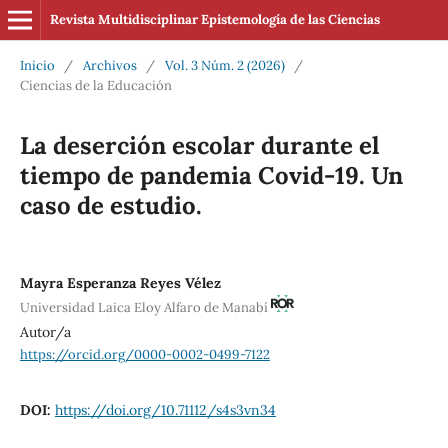
Revista Multidisciplinar Epistemología de las Ciencias
Inicio
/
Archivos
/
Vol. 3 Núm. 2 (2026)
/
Ciencias de la Educación
La deserción escolar durante el
tiempo de pandemia Covid-19. Un
caso de estudio.
Mayra Esperanza Reyes Vélez
Universidad Laica Eloy Alfaro de Manabí
Autor/a
https://orcid.org/0000-0002-0499-7122
DOI:
https://doi.org/10.71112/s4s3vn34