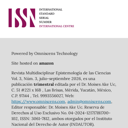
Powered by Omniscens Technology
Site hosted on
amazon
Revista Multidisciplinar Epistemología de las Ciencias
Vol. 3, Núm. 3, julio-septiembre 2026, es una
publicación
trimestral
editada por el Dr. Moises Ake Uc,
C. 51 #221 x 16B , Las Brisas, Mérida, Yucatán, México,
C.P. 97144 , Tel. 9993556027, Web:
https://www.omniscens.com
,
admin@omniscens.com
,
Editor responsable: Dr. Moises Ake Uc. Reserva de
Derechos al Uso Exclusivo No. 04-2024-121717181700-
102, ISSN: 3061-7812, ambos otorgados por el Instituto
Nacional del Derecho de Autor (INDAUTOR).