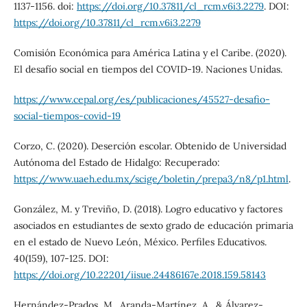
1137-1156. doi:
https://doi.org/10.37811/cl_rcm.v6i3.2279
. DOI:
https://doi.org/10.37811/cl_rcm.v6i3.2279
Comisión Económica para América Latina y el Caribe. (2020).
El desafío social en tiempos del COVID-19. Naciones Unidas.
https://www.cepal.org/es/publicaciones/45527-desafio-
social-tiempos-covid-19
Corzo, C. (2020). Deserción escolar. Obtenido de Universidad
Autónoma del Estado de Hidalgo: Recuperado:
https://www.uaeh.edu.mx/scige/boletin/prepa3/n8/p1.html
.
González, M. y Treviño, D. (2018). Logro educativo y factores
asociados en estudiantes de sexto grado de educación primaria
en el estado de Nuevo León, México. Perfiles Educativos.
40(159), 107-125. DOI:
https://doi.org/10.22201/iisue.24486167e.2018.159.58143
Hernández-Prados, M., Aranda-Martínez, A., & Álvarez-