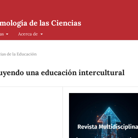
mología de las Ciencias
cas
Acerca de
ias de la Educación
uyendo una educación intercultural