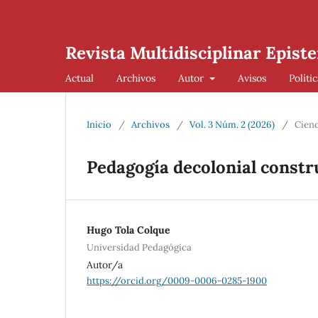
Revista Multidisciplinar Episte
Actual
Archivos
Autor
Avisos
Políti
Inicio
/
Archivos
/
Vol. 3 Núm. 2 (2026)
/
Cienc
Pedagogía decolonial constr
Hugo Tola Colque
Universidad Pedagógica
Autor/a
https://orcid.org/0009-0006-0285-1900