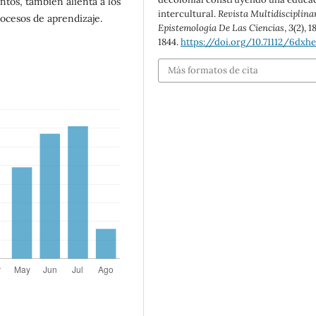
tos, también alienta a los
intercultural.
Revista Multidisciplina
procesos de aprendizaje.
Epistemología De Las Ciencias
,
3
(2), 1
1844.
https://doi.org/10.71112/6dxh
Más formatos de cita