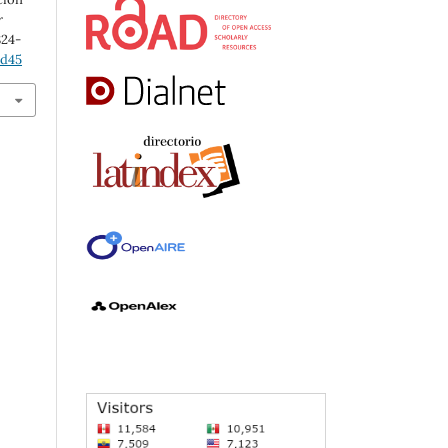
r
824-
ed45