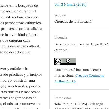
Vol. 3 Núm. 2 (2026)
oncibe en la búsqueda de
e coadyuven durante el
Sección
ce la descolonización de
Ciencias de la Educación
es perspectivas culturales,
 propuesta contextualizada
e la diversidad cultural,
Licencia
des que cuentan cada
Derechos de autor 2026 Hugo Tola 
de la diversidad cultural,
(Autor/a)
dad de derechos que
ver y enfatizar la
Esta obra está bajo una licencia
esde prácticas y principios
internacional
Creative Commons
embargo, construir una
Atribución 4.0
.
gogías coloniales, puesto
tas culturas y saberes de
rrativas hegemónicas de
Cómo citar
ora, el mismo promueve un
Tola Colque, H. (2026). Pedagogía
decolonial construyendo una educa