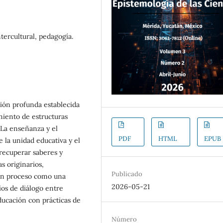
tercultural, pedagogía.
ión profunda establecida
miento de estructuras
 La enseñanza y el
PDF
HTML
EPUB
 la unidad educativa y el
recuperar saberes y
s originarios,
Publicado
 un proceso como una
2026-05-21
cios de diálogo entre
ucación con prácticas de
Número