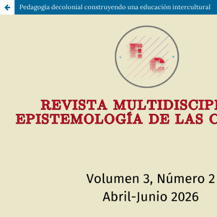
Pedagogía decolonial construyendo una educación intercultural