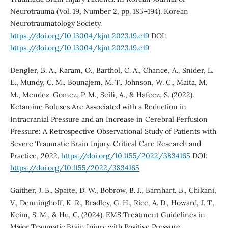
Neurotrauma (Vol. 19, Number 2, pp. 185–194). Korean
Neurotraumatology Society.
https://doi.org/10.13004/kjnt.2023.19.e19
DOI:
https://doi.org/10.13004/kjnt.2023.19.e19
Dengler, B. A., Karam, O., Barthol, C. A., Chance, A., Snider, L.
E., Mundy, C. M., Bounajem, M. T., Johnson, W. C., Maita, M.
M., Mendez-Gomez, P. M., Seifi, A., & Hafeez, S. (2022).
Ketamine Boluses Are Associated with a Reduction in
Intracranial Pressure and an Increase in Cerebral Perfusion
Pressure: A Retrospective Observational Study of Patients with
Severe Traumatic Brain Injury. Critical Care Research and
Practice, 2022.
https://doi.org/10.1155/2022/3834165
DOI:
https://doi.org/10.1155/2022/3834165
Gaither, J. B., Spaite, D. W., Bobrow, B. J., Barnhart, B., Chikani,
V., Denninghoff, K. R., Bradley, G. H., Rice, A. D., Howard, J. T.,
Keim, S. M., & Hu, C. (2024). EMS Treatment Guidelines in
Major Traumatic Brain Injury with Positive Pressure