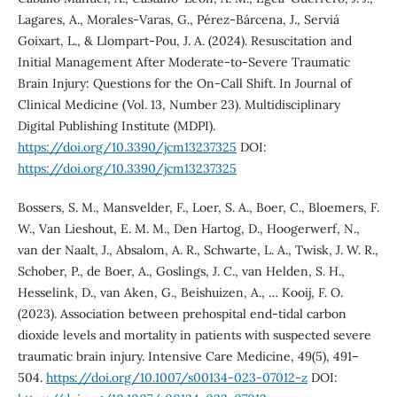
Lagares, A., Morales-Varas, G., Pérez-Bárcena, J., Serviá
Goixart, L., & Llompart-Pou, J. A. (2024). Resuscitation and
Initial Management After Moderate-to-Severe Traumatic
Brain Injury: Questions for the On-Call Shift. In Journal of
Clinical Medicine (Vol. 13, Number 23). Multidisciplinary
Digital Publishing Institute (MDPI).
https://doi.org/10.3390/jcm13237325
DOI:
https://doi.org/10.3390/jcm13237325
Bossers, S. M., Mansvelder, F., Loer, S. A., Boer, C., Bloemers, F.
W., Van Lieshout, E. M. M., Den Hartog, D., Hoogerwerf, N.,
van der Naalt, J., Absalom, A. R., Schwarte, L. A., Twisk, J. W. R.,
Schober, P., de Boer, A., Goslings, J. C., van Helden, S. H.,
Hesselink, D., van Aken, G., Beishuizen, A., … Kooij, F. O.
(2023). Association between prehospital end-tidal carbon
dioxide levels and mortality in patients with suspected severe
traumatic brain injury. Intensive Care Medicine, 49(5), 491–
504.
https://doi.org/10.1007/s00134-023-07012-z
DOI: