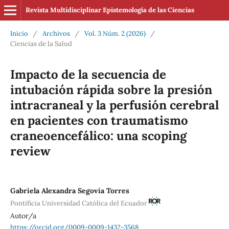
Revista Multidisciplinar Epistemología de las Ciencias
Inicio
/
Archivos
/
Vol. 3 Núm. 2 (2026)
/
Ciencias de la Salud
Impacto de la secuencia de
intubación rápida sobre la presión
intracraneal y la perfusión cerebral
en pacientes con traumatismo
craneoencefálico: una scoping
review
Gabriela Alexandra Segovia Torres
Pontificia Universidad Católica del Ecuador
Autor/a
https://orcid.org/0009-0009-1432-3568