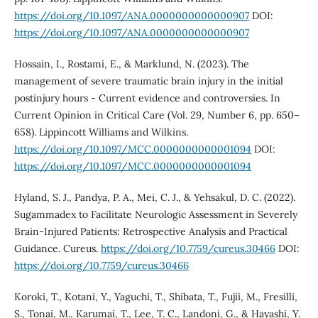
https://doi.org/10.1097/ANA.0000000000000907
DOI:
https://doi.org/10.1097/ANA.0000000000000907
Hossain, I., Rostami, E., & Marklund, N. (2023). The
management of severe traumatic brain injury in the initial
postinjury hours - Current evidence and controversies. In
Current Opinion in Critical Care (Vol. 29, Number 6, pp. 650–
658). Lippincott Williams and Wilkins.
https://doi.org/10.1097/MCC.0000000000001094
DOI:
https://doi.org/10.1097/MCC.0000000000001094
Hyland, S. J., Pandya, P. A., Mei, C. J., & Yehsakul, D. C. (2022).
Sugammadex to Facilitate Neurologic Assessment in Severely
Brain-Injured Patients: Retrospective Analysis and Practical
Guidance. Cureus.
https://doi.org/10.7759/cureus.30466
DOI:
https://doi.org/10.7759/cureus.30466
Koroki, T., Kotani, Y., Yaguchi, T., Shibata, T., Fujii, M., Fresilli,
S., Tonai, M., Karumai, T., Lee, T. C., Landoni, G., & Hayashi, Y.