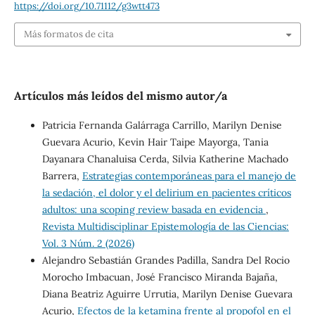
https://doi.org/10.71112/g3wtt473
Más formatos de cita
Artículos más leídos del mismo autor/a
Patricia Fernanda Galárraga Carrillo, Marilyn Denise
Guevara Acurio, Kevin Hair Taipe Mayorga, Tania
Dayanara Chanaluisa Cerda, Silvia Katherine Machado
Barrera,
Estrategias contemporáneas para el manejo de
la sedación, el dolor y el delirium en pacientes críticos
adultos: una scoping review basada en evidencia
,
Revista Multidisciplinar Epistemología de las Ciencias:
Vol. 3 Núm. 2 (2026)
Alejandro Sebastián Grandes Padilla, Sandra Del Rocio
Morocho Imbacuan, José Francisco Miranda Bajaña,
Diana Beatriz Aguirre Urrutia, Marilyn Denise Guevara
Acurio,
Efectos de la ketamina frente al propofol en el