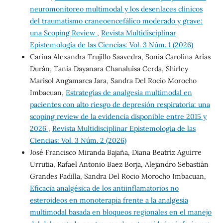
neuromonitoreo multimodal y los desenlaces clínicos
del traumatismo craneoencefálico moderado y grave:
una Scoping Review
,
Revista Multidisciplinar
Epistemología de las Ciencias: Vol. 3 Núm. 1 (2026)
Carina Alexandra Trujillo Saavedra, Sonia Carolina Arias
Durán, Tania Dayanara Chanaluisa Cerda, Shirley
Marisol Angamarca Jara, Sandra Del Rocio Morocho
Imbacuan,
Estrategias de analgesia multimodal en
pacientes con alto riesgo de depresión respiratoria: una
scoping review de la evidencia disponible entre 2015 y
2026
,
Revista Multidisciplinar Epistemología de las
Ciencias: Vol. 3 Núm. 2 (2026)
José Francisco Miranda Bajaña, Diana Beatriz Aguirre
Urrutia, Rafael Antonio Baez Borja, Alejandro Sebastián
Grandes Padilla, Sandra Del Rocio Morocho Imbacuan,
Eficacia analgésica de los antiinflamatorios no
esteroideos en monoterapia frente a la analgesia
multimodal basada en bloqueos regionales en el manejo