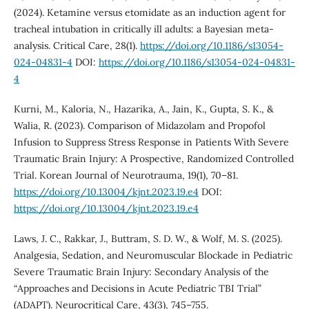
(2024). Ketamine versus etomidate as an induction agent for
tracheal intubation in critically ill adults: a Bayesian meta-
analysis. Critical Care, 28(1).
https://doi.org/10.1186/s13054-
024-04831-4
DOI:
https://doi.org/10.1186/s13054-024-04831-
4
Kurni, M., Kaloria, N., Hazarika, A., Jain, K., Gupta, S. K., &
Walia, R. (2023). Comparison of Midazolam and Propofol
Infusion to Suppress Stress Response in Patients With Severe
Traumatic Brain Injury: A Prospective, Randomized Controlled
Trial. Korean Journal of Neurotrauma, 19(1), 70–81.
https://doi.org/10.13004/kjnt.2023.19.e4
DOI:
https://doi.org/10.13004/kjnt.2023.19.e4
Laws, J. C., Rakkar, J., Buttram, S. D. W., & Wolf, M. S. (2025).
Analgesia, Sedation, and Neuromuscular Blockade in Pediatric
Severe Traumatic Brain Injury: Secondary Analysis of the
“Approaches and Decisions in Acute Pediatric TBI Trial”
(ADAPT). Neurocritical Care, 43(3), 745–755.