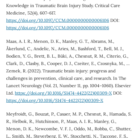
Knowledge in Traumatic Brain Injury Study. Critical Care
Medicine, 52(4), 607–617.
https://doi.org/10.1097/CCM.0000000000006106
DOI:
https://doi.org/10.1097/CCM.0000000000006106
Maas, A. I. R., Menon, D. K., Manley, G. T., Abrams, M.,
Åkerlund, C., Andelic, N., Aries, M., Bashford, T., Bell, M. J.,
Bodien, Y. G., Brett, B. L., Büki, A., Chesnut, R. M., Citerio, G.,
Clark, D., Clasby, B., Cooper, D. J., Czeiter, E., Czosnyka, M., …
Zemek, R. (2022). Traumatic brain injury: progress and
challenges in prevention, clinical care, and research. In The
Lancet Neurology (Vol. 21, Number 11, pp. 1004–1060). Elsevier
Ltd.
https://doi.org/10.1016/S1474-4422(22)00309-X
DOI:
https://doi.org/10.1016/S1474-4422(22)00309-X
Meyfroidt, G., Bouzat, P., Casaer, M. P., Chesnut, R., Hamada, S.
R., Helbok, R., Hutchinson, P., Maas, A. I. R., Manley, G.,
Menon, D. K., Newcombe, V. F. J., Oddo, M., Robba, C., Shutter,
L., Smith, M., Steyerberg, E. W., Stocchetti, N., Taccone, F. S.,