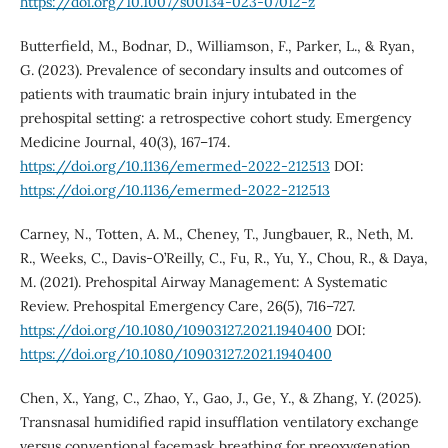
https://doi.org/10.1007/s00134-023-07012-z
Butterfield, M., Bodnar, D., Williamson, F., Parker, L., & Ryan,
G. (2023). Prevalence of secondary insults and outcomes of
patients with traumatic brain injury intubated in the
prehospital setting: a retrospective cohort study. Emergency
Medicine Journal, 40(3), 167–174.
https://doi.org/10.1136/emermed-2022-212513
DOI:
https://doi.org/10.1136/emermed-2022-212513
Carney, N., Totten, A. M., Cheney, T., Jungbauer, R., Neth, M.
R., Weeks, C., Davis-O’Reilly, C., Fu, R., Yu, Y., Chou, R., & Daya,
M. (2021). Prehospital Airway Management: A Systematic
Review. Prehospital Emergency Care, 26(5), 716–727.
https://doi.org/10.1080/10903127.2021.1940400
DOI:
https://doi.org/10.1080/10903127.2021.1940400
Chen, X., Yang, C., Zhao, Y., Gao, J., Ge, Y., & Zhang, Y. (2025).
Transnasal humidified rapid insufflation ventilatory exchange
versus conventional facemask breathing for preoxygenation