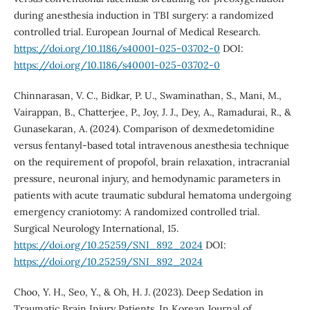
during anesthesia induction in TBI surgery: a randomized
controlled trial. European Journal of Medical Research.
https://doi.org/10.1186/s40001-025-03702-0
DOI:
https://doi.org/10.1186/s40001-025-03702-0
Chinnarasan, V. C., Bidkar, P. U., Swaminathan, S., Mani, M.,
Vairappan, B., Chatterjee, P., Joy, J. J., Dey, A., Ramadurai, R., &
Gunasekaran, A. (2024). Comparison of dexmedetomidine
versus fentanyl-based total intravenous anesthesia technique
on the requirement of propofol, brain relaxation, intracranial
pressure, neuronal injury, and hemodynamic parameters in
patients with acute traumatic subdural hematoma undergoing
emergency craniotomy: A randomized controlled trial.
Surgical Neurology International, 15.
https://doi.org/10.25259/SNI_892_2024
DOI:
https://doi.org/10.25259/SNI_892_2024
Choo, Y. H., Seo, Y., & Oh, H. J. (2023). Deep Sedation in
Traumatic Brain Injury Patients. In Korean Journal of