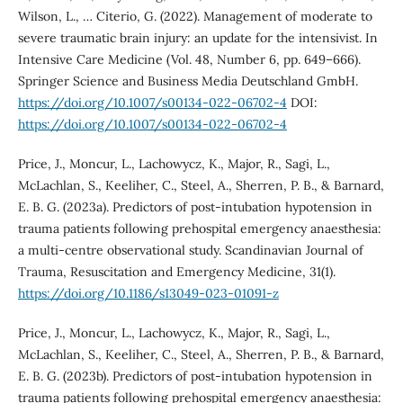
Wilson, L., … Citerio, G. (2022). Management of moderate to
severe traumatic brain injury: an update for the intensivist. In
Intensive Care Medicine (Vol. 48, Number 6, pp. 649–666).
Springer Science and Business Media Deutschland GmbH.
https://doi.org/10.1007/s00134-022-06702-4
DOI:
https://doi.org/10.1007/s00134-022-06702-4
Price, J., Moncur, L., Lachowycz, K., Major, R., Sagi, L.,
McLachlan, S., Keeliher, C., Steel, A., Sherren, P. B., & Barnard,
E. B. G. (2023a). Predictors of post-intubation hypotension in
trauma patients following prehospital emergency anaesthesia:
a multi-centre observational study. Scandinavian Journal of
Trauma, Resuscitation and Emergency Medicine, 31(1).
https://doi.org/10.1186/s13049-023-01091-z
Price, J., Moncur, L., Lachowycz, K., Major, R., Sagi, L.,
McLachlan, S., Keeliher, C., Steel, A., Sherren, P. B., & Barnard,
E. B. G. (2023b). Predictors of post-intubation hypotension in
trauma patients following prehospital emergency anaesthesia: