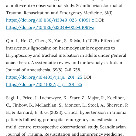
a multi-centre observational study. Scandinavian Journal of
Trauma, Resuscitation and Emergency Medicine, 31(1).
https://doi.org/10.1186/s13049-023-01091-z
DOI:
https://doi.org/10.1186/s13049-023-01091-z
Qin, J., He, C., Chen, Z., Yan, S., & Ma, J. (2025). Effects of
intravenous lignocaine on haemodynamic responses to
laryngoscopy and tracheal intubation in adults under general
anaesthesia: A systematic review and meta-analysis. Indian
Journal of Anaesthesia, 69(8), 748–758.
https://doi.org/10.4103/ija.ija_201_25
DOI:
https://doi.org/10.4103/ija.ija_201_25
Sagi, L., Price, J., Lachowycz, K., Starr, Z., Major, R., Keeliher,
C., Finbow, B., McLachlan, S., Moncur, L., Steel, A., Sherren, P.
B., & Barnard, E. B. G. (2023). Critical hypertension in trauma
patients following prehospital emergency anaesthesia: a
multi-centre retrospective observational study. Scandinavian
Journal of Trauma, Resuscitation and Emergency Medicine,