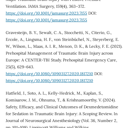
Ventilation. JAMA Surgery, 159(4), 363–372.
https://doi.org/10.1001/jamasurg.2023.7155
DOI:
https://doi.org/10.1001/jamasurg.2023.7155
Gravesteijn, B. Y., Sewalt, C. A., Stocchetti, N., Citerio, G.,
Ercole, A., Lingsma, H. F., von Steinbüchel, N., Steyerberg, E.
W., Wilson, L., Maas, A. I. R., Menon, D. K., & Lecky, F. E. (2021).
Prehospital Management of Traumatic Brain Injury across
Europe: A CENTER-TBI Study. Prehospital Emergency Care,
25(5), 629–643.
https://doi.org/10.1080/10903127.2020.1817210
DOI:
https://doi.org/10.1080/10903127.2020.1817210
Hatfield, J., Soto, A. L., Kelly-Hedrick, M., Kaplan, S.,
Komisarow, J. M., Ohnuma, T., & Krishnamoorthy, V. (2024).
Safety, Efficacy, and Clinical Outcomes of Dexmedetomidine
for Sedation in Traumatic Brain Injury: A Scoping Review. In
Journal of Neurosurgical Anesthesiology (Vol. 36, Number 2,
pp. 101–108). Lippincott Williams and Wilkins.