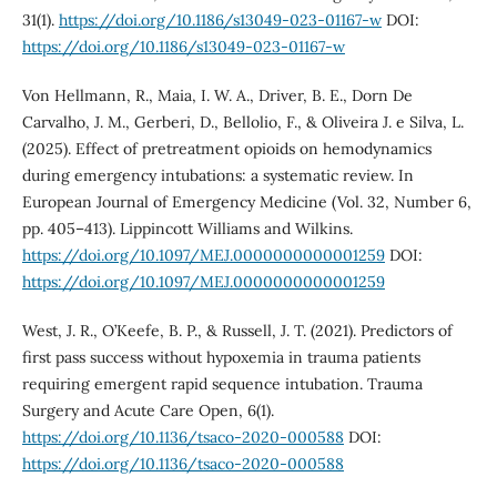
31(1).
https://doi.org/10.1186/s13049-023-01167-w
DOI:
https://doi.org/10.1186/s13049-023-01167-w
Von Hellmann, R., Maia, I. W. A., Driver, B. E., Dorn De
Carvalho, J. M., Gerberi, D., Bellolio, F., & Oliveira J. e Silva, L.
(2025). Effect of pretreatment opioids on hemodynamics
during emergency intubations: a systematic review. In
European Journal of Emergency Medicine (Vol. 32, Number 6,
pp. 405–413). Lippincott Williams and Wilkins.
https://doi.org/10.1097/MEJ.0000000000001259
DOI:
https://doi.org/10.1097/MEJ.0000000000001259
West, J. R., O’Keefe, B. P., & Russell, J. T. (2021). Predictors of
first pass success without hypoxemia in trauma patients
requiring emergent rapid sequence intubation. Trauma
Surgery and Acute Care Open, 6(1).
https://doi.org/10.1136/tsaco-2020-000588
DOI:
https://doi.org/10.1136/tsaco-2020-000588