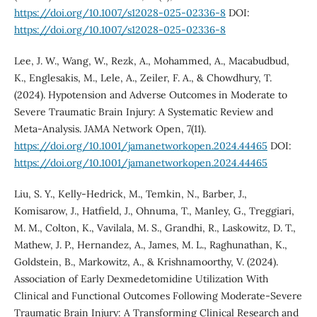
https://doi.org/10.1007/s12028-025-02336-8
DOI:
https://doi.org/10.1007/s12028-025-02336-8
Lee, J. W., Wang, W., Rezk, A., Mohammed, A., Macabudbud,
K., Englesakis, M., Lele, A., Zeiler, F. A., & Chowdhury, T.
(2024). Hypotension and Adverse Outcomes in Moderate to
Severe Traumatic Brain Injury: A Systematic Review and
Meta-Analysis. JAMA Network Open, 7(11).
https://doi.org/10.1001/jamanetworkopen.2024.44465
DOI:
https://doi.org/10.1001/jamanetworkopen.2024.44465
Liu, S. Y., Kelly-Hedrick, M., Temkin, N., Barber, J.,
Komisarow, J., Hatfield, J., Ohnuma, T., Manley, G., Treggiari,
M. M., Colton, K., Vavilala, M. S., Grandhi, R., Laskowitz, D. T.,
Mathew, J. P., Hernandez, A., James, M. L., Raghunathan, K.,
Goldstein, B., Markowitz, A., & Krishnamoorthy, V. (2024).
Association of Early Dexmedetomidine Utilization With
Clinical and Functional Outcomes Following Moderate-Severe
Traumatic Brain Injury: A Transforming Clinical Research and