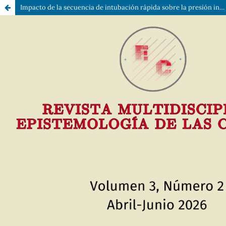
Impacto de la secuencia de intubación rápida sobre la presión intracraneal y la perfusión cerebral en pacientes con traumatismo craneoencefálico: una scoping review