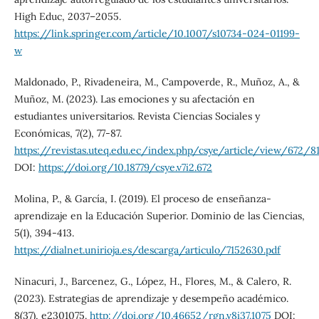
High Educ, 2037–2055.
https://link.springer.com/article/10.1007/s10734-024-01199-
w
Maldonado, P., Rivadeneira, M., Campoverde, R., Muñoz, A., &
Muñoz, M. (2023). Las emociones y su afectación en
estudiantes universitarios. Revista Ciencias Sociales y
Económicas, 7(2), 77-87.
https://revistas.uteq.edu.ec/index.php/csye/article/view/672/81
DOI:
https://doi.org/10.18779/csye.v7i2.672
Molina, P., & García, I. (2019). El proceso de enseñanza-
aprendizaje en la Educación Superior. Dominio de las Ciencias,
5(1), 394-413.
https://dialnet.unirioja.es/descarga/articulo/7152630.pdf
Ninacuri, J., Barcenez, G., López, H., Flores, M., & Calero, R.
(2023). Estrategias de aprendizaje y desempeño académico.
8(37), e2301075.
http://doi.org/10.46652/rgn.v8i37.1075
DOI: