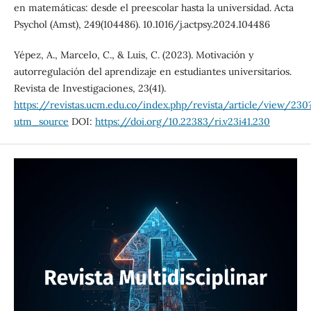
en matemáticas: desde el preescolar hasta la universidad. Acta
Psychol (Amst), 249(104486). 10.1016/j.actpsy.2024.104486
Yépez, A., Marcelo, C., & Luis, C. (2023). Motivación y
autorregulación del aprendizaje en estudiantes universitarios.
Revista de Investigaciones, 23(41).
https://revistas.ucm.edu.co/index.php/revista/article/view/230
utm_source
DOI:
https://doi.org/10.22383/ri.v23i41.230