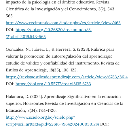
impacto de la psicología en el ámbito educativo. Revista
Científica de la Investigación y el Conocimiento, 3(2), 543-
565.
http://www.recimundo.com/index.php/es/article/view/463
DOI:
https://doi.org/10.26820/recimundo/3.
(2).abril.2019.543-565
González, N., Juárez, L., & Herrera, S. (2023). Rúbrica para
valorar la promoción de autorregulación del aprendizaje:
estudio de validez y confiabilidad del instrumento. Revista de
Estilos de Aprendizaje, 18(35), 108-122.
https://revistaestilosdeaprendizaje.com/article/view/6783/8614
DOI:
https://doi.org/10.55777/rea.v18i35.6783
Halanoca, D. (2024). Aprendizaje Significativo en la educación
superior. Horizontes Revista de Investigación en Ciencias de la
Educación, 8(34), 1714-1726.
http://www.scielo.org.bo/scielo.php?
script=sci_arttext&pid=S2616-79642024000301714
DOI: