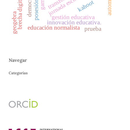
democracia
brecha digital
posesión
kahoot
geogebra
gestión educativa
innovación educativa.
educación normalista
prueba
Navegar
Categorías