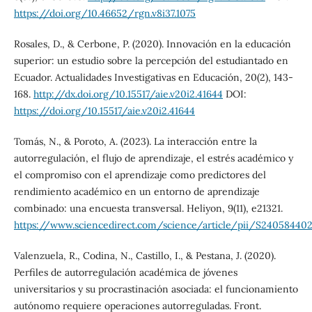
https://doi.org/10.46652/rgn.v8i37.1075
Rosales, D., & Cerbone, P. (2020). Innovación en la educación
superior: un estudio sobre la percepción del estudiantado en
Ecuador. Actualidades Investigativas en Educación, 20(2), 143-
168.
http://dx.doi.org/10.15517/aie.v20i2.41644
DOI:
https://doi.org/10.15517/aie.v20i2.41644
Tomás, N., & Poroto, A. (2023). La interacción entre la
autorregulación, el flujo de aprendizaje, el estrés académico y
el compromiso con el aprendizaje como predictores del
rendimiento académico en un entorno de aprendizaje
combinado: una encuesta transversal. Heliyon, 9(11), e21321.
https://www.sciencedirect.com/science/article/pii/S24058440
Valenzuela, R., Codina, N., Castillo, I., & Pestana, J. (2020).
Perfiles de autorregulación académica de jóvenes
universitarios y su procrastinación asociada: el funcionamiento
autónomo requiere operaciones autorreguladas. Front.