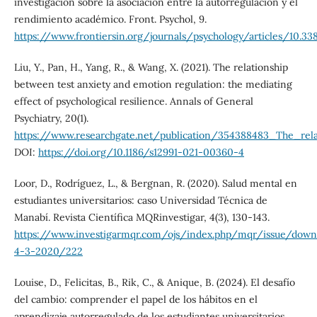
investigación sobre la asociación entre la autorregulación y el
rendimiento académico. Front. Psychol, 9.
https://www.frontiersin.org/journals/psychology/articles/10.33
Liu, Y., Pan, H., Yang, R., & Wang, X. (2021). The relationship
between test anxiety and emotion regulation: the mediating
effect of psychological resilience. Annals of General
Psychiatry, 20(1).
https://www.researchgate.net/publication/354388483_The_rel
DOI:
https://doi.org/10.1186/s12991-021-00360-4
Loor, D., Rodríguez, L., & Bergnan, R. (2020). Salud mental en
estudiantes universitarios: caso Universidad Técnica de
Manabí. Revista Científica MQRinvestigar, 4(3), 130-143.
https://www.investigarmqr.com/ojs/index.php/mqr/issue/do
4-3-2020/222
Louise, D., Felicitas, B., Rik, C., & Anique, B. (2024). El desafío
del cambio: comprender el papel de los hábitos en el
aprendizaje autorregulado de los estudiantes universitarios.