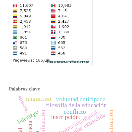
Palabras clave
sonora.
migración
voluntad anticipada
filosofía de la educación.
liderazgo
conflicto
transformación digital
automatización
gamificación
jornada escolar extendida
inscripción.