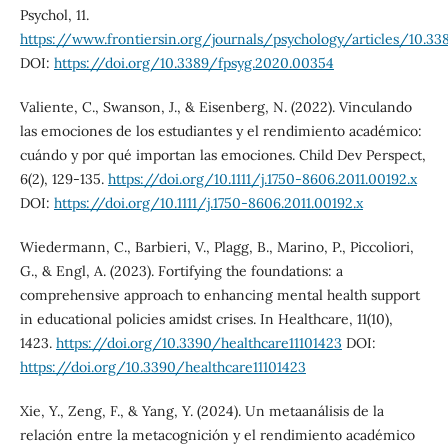
Psychol, 11.
https://www.frontiersin.org/journals/psychology/articles/10.3
DOI:
https://doi.org/10.3389/fpsyg.2020.00354
Valiente, C., Swanson, J., & Eisenberg, N. (2022). Vinculando
las emociones de los estudiantes y el rendimiento académico:
cuándo y por qué importan las emociones. Child Dev Perspect,
6(2), 129-135.
https://doi.org/10.1111/j.1750-8606.2011.00192.x
DOI:
https://doi.org/10.1111/j.1750-8606.2011.00192.x
Wiedermann, C., Barbieri, V., Plagg, B., Marino, P., Piccoliori,
G., & Engl, A. (2023). Fortifying the foundations: a
comprehensive approach to enhancing mental health support
in educational policies amidst crises. In Healthcare, 11(10),
1423.
https://doi.org/10.3390/healthcare11101423
DOI:
https://doi.org/10.3390/healthcare11101423
Xie, Y., Zeng, F., & Yang, Y. (2024). Un metaanálisis de la
relación entre la metacognición y el rendimiento académico