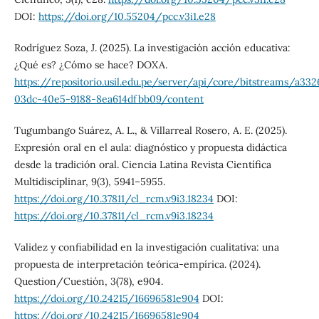
DOI:
https://doi.org/10.55204/pcc.v3i1.e28
Rodríguez Soza, J. (2025). La investigación acción educativa:
¿Qué es? ¿Cómo se hace? DOXA.
https://repositorio.usil.edu.pe/server/api/core/bitstreams/a33
03dc-40e5-9188-8ea614dfbb09/content
Tugumbango Suárez, A. L., & Villarreal Rosero, A. E. (2025).
Expresión oral en el aula: diagnóstico y propuesta didáctica
desde la tradición oral. Ciencia Latina Revista Científica
Multidisciplinar, 9(3), 5941–5955.
https://doi.org/10.37811/cl_rcm.v9i3.18234
DOI:
https://doi.org/10.37811/cl_rcm.v9i3.18234
Validez y confiabilidad en la investigación cualitativa: una
propuesta de interpretación teórica-empírica. (2024).
Question/Cuestión, 3(78), e904.
https://doi.org/10.24215/16696581e904
DOI:
https://doi.org/10.24215/16696581e904