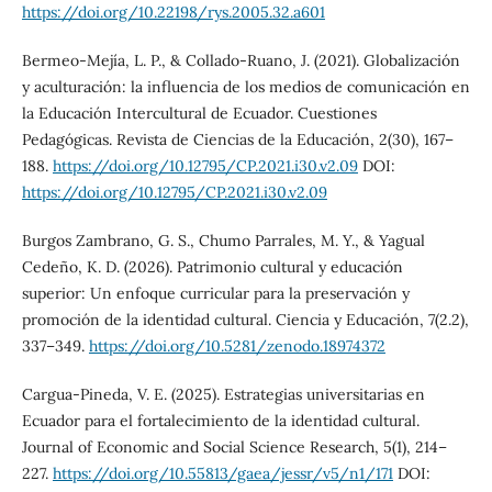
https://doi.org/10.22198/rys.2005.32.a601
Bermeo-Mejía, L. P., & Collado-Ruano, J. (2021). Globalización
y aculturación: la influencia de los medios de comunicación en
la Educación Intercultural de Ecuador. Cuestiones
Pedagógicas. Revista de Ciencias de la Educación, 2(30), 167–
188.
https://doi.org/10.12795/CP.2021.i30.v2.09
DOI:
https://doi.org/10.12795/CP.2021.i30.v2.09
Burgos Zambrano, G. S., Chumo Parrales, M. Y., & Yagual
Cedeño, K. D. (2026). Patrimonio cultural y educación
superior: Un enfoque curricular para la preservación y
promoción de la identidad cultural. Ciencia y Educación, 7(2.2),
337–349.
https://doi.org/10.5281/zenodo.18974372
Cargua-Pineda, V. E. (2025). Estrategias universitarias en
Ecuador para el fortalecimiento de la identidad cultural.
Journal of Economic and Social Science Research, 5(1), 214–
227.
https://doi.org/10.55813/gaea/jessr/v5/n1/171
DOI: