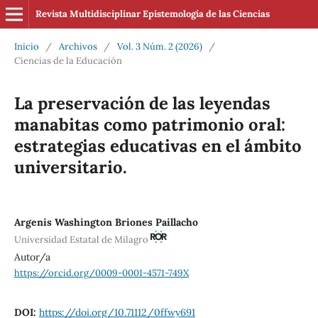
Revista Multidisciplinar Epistemología de las Ciencias
Inicio
/
Archivos
/
Vol. 3 Núm. 2 (2026)
/
Ciencias de la Educación
La preservación de las leyendas
manabitas como patrimonio oral:
estrategias educativas en el ámbito
universitario.
Argenis Washington Briones Paillacho
Universidad Estatal de Milagro
Autor/a
https://orcid.org/0009-0001-4571-749X
DOI:
https://doi.org/10.71112/0ffwy691