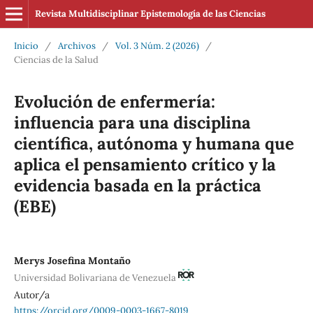
Revista Multidisciplinar Epistemología de las Ciencias
Inicio
/
Archivos
/
Vol. 3 Núm. 2 (2026)
/
Ciencias de la Salud
Evolución de enfermería:
influencia para una disciplina
científica, autónoma y humana que
aplica el pensamiento crítico y la
evidencia basada en la práctica
(EBE)
Merys Josefina Montaño
Universidad Bolivariana de Venezuela
Autor/a
https://orcid.org/0009-0003-1667-8019