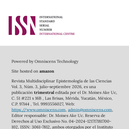
Powered by Omniscens Technology
Site hosted on
amazon
Revista Multidisciplinar Epistemología de las Ciencias
Vol. 3, Núm. 3, julio-septiembre 2026, es una
publicación
trimestral
editada por el Dr. Moises Ake Uc,
C. 51 #221 x 16B , Las Brisas, Mérida, Yucatán, México,
C.P. 97144 , Tel. 9993556027, Web:
https://www.omniscens.com
,
admin@omniscens.com
,
Editor responsable: Dr. Moises Ake Uc. Reserva de
Derechos al Uso Exclusivo No. 04-2024-121717181700-
102, ISSN: 3061-7812, ambos otorgados por el Instituto