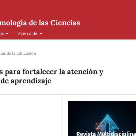
mología de las Ciencias
cas
Acerca de
ias de la Educación
 para fortalecer la atención y
 de aprendizaje