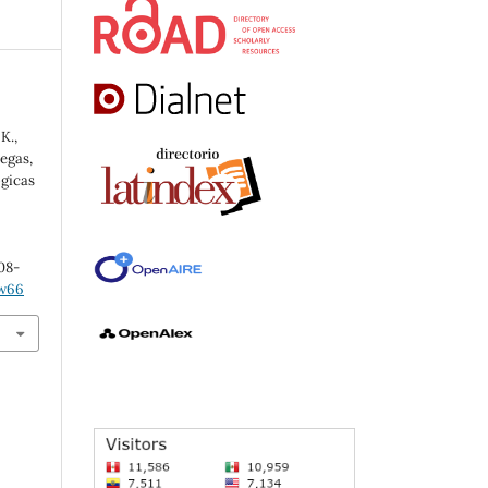
K.,
legas,
ógicas
608-
3w66