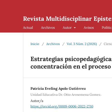
Revista Multidisciplinar Episte
Actual
Archivos
Autor
Avisos
Políti
Inicio
/
Archivos
/
Vol. 3 Núm. 2 (2026)
/
Cienc
Estrategias psicopedagógicas
concentración en el proceso
Patricia Eveling Apolo Gutiérrez
Unidad Educativa Dr. Otto Arosemena Gomez.
Autor/a
https://orcid.org/0009-0006-2022-2710