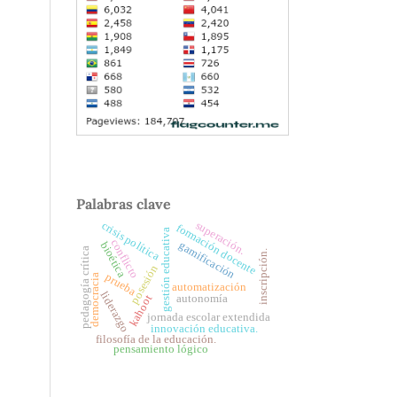
Palabras clave
superación.
crisis política
formación docente
gestión educativa
conflicto
gamificación
bioética
pedagogía crítica
inscripción.
posesión
prueba
democracia
automatización
liderazgo
autonomía
kahoot
jornada escolar extendida
innovación educativa.
filosofía de la educación.
pensamiento lógico