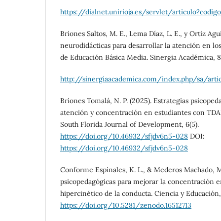
https://dialnet.unirioja.es/servlet/articulo?codi
Briones Saltos, M. E., Lema Díaz, L. E., y Ortiz Agui
neurodidácticas para desarrollar la atención en lo
de Educación Básica Media. Sinergia Académica, 8(
http://sinergiaacademica.com/index.php/sa/art
Briones Tomalá, N. P. (2025). Estrategias psicoped
atención y concentración en estudiantes con TDA
South Florida Journal of Development, 6(5).
https://doi.org/10.46932/sfjdv6n5-028
DOI:
https://doi.org/10.46932/sfjdv6n5-028
Conforme Espinales, K. L., & Mederos Machado, M.
psicopedagógicas para mejorar la concentración e
hipercinético de la conducta. Ciencia y Educación, 
https://doi.org/10.5281/zenodo.16512713