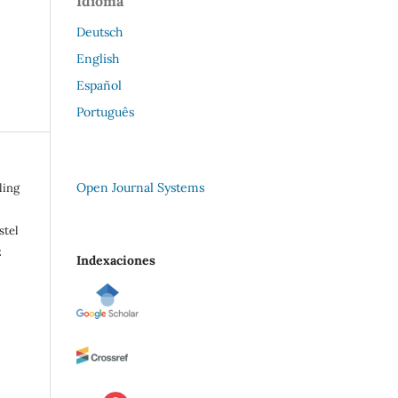
Idioma
Deutsch
English
Español
Português
Open Journal Systems
ling
stel
z
Indexaciones