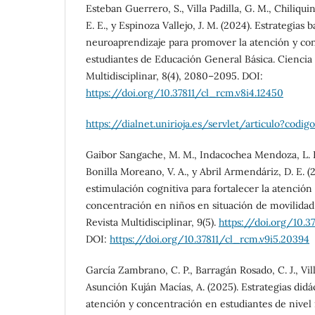
Esteban Guerrero, S., Villa Padilla, G. M., Chiliquing
E. E., y Espinoza Vallejo, J. M. (2024). Estrategias 
neuroaprendizaje para promover la atención y co
estudiantes de Educación General Básica. Ciencia 
Multidisciplinar, 8(4), 2080–2095. DOI:
https://doi.org/10.37811/cl_rcm.v8i4.12450
https://dialnet.unirioja.es/servlet/articulo?codig
Gaibor Sangache, M. M., Indacochea Mendoza, L. R.
Bonilla Moreano, V. A., y Abril Armendáriz, D. E. (
estimulación cognitiva para fortalecer la atención 
concentración en niños en situación de movilidad
Revista Multidisciplinar, 9(5).
https://doi.org/10.3
DOI:
https://doi.org/10.37811/cl_rcm.v9i5.20394
García Zambrano, C. P., Barragán Rosado, C. J., Vi
Asunción Kuján Macías, A. (2025). Estrategias didá
atención y concentración en estudiantes de nivel in