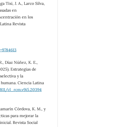
a Tixi, J. A., Larco Silva,
basadas en
ncentración en los
Latina Revista
o=9784613
, Díaz Núñez, K. E.,
2025). Estrategias de
selectiva y la
 humana. Ciencia Latina
7811/cl_rcm.v9i5.20394
llamarín Córdova, K. M., y
cticas para mejorar la
icial. Revista Social