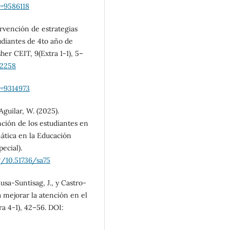
o=9586118
tervención de estrategias
diantes de 4to año de
her CEIT, 9(Extra 1-1), 5–
.2258
o=9314973
Aguilar, W. (2025).
nción de los estudiantes en
ática en la Educación
ecial).
g/10.51736/sa75
iusa-Suntisag, J., y Castro-
 mejorar la atención en el
ra 4-1), 42–56. DOI: