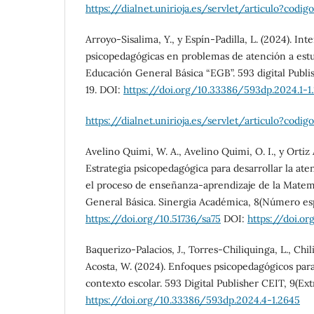
https://dialnet.unirioja.es/servlet/articulo?codig
Arroyo-Sisalima, Y., y Espín-Padilla, L. (2024). In
psicopedagógicas en problemas de atención a estu
Educación General Básica “EGB”. 593 digital Publis
19. DOI:
https://doi.org/10.33386/593dp.2024.1-1
https://dialnet.unirioja.es/servlet/articulo?codig
Avelino Quimi, W. A., Avelino Quimi, O. I., y Ortiz 
Estrategia psicopedagógica para desarrollar la ate
el proceso de enseñanza-aprendizaje de la Matem
General Básica. Sinergia Académica, 8(Número esp
https://doi.org/10.51736/sa75
DOI:
https://doi.or
Baquerizo-Palacios, J., Torres-Chiliquinga, L., Chil
Acosta, W. (2024). Enfoques psicopedagógicos para
contexto escolar. 593 Digital Publisher CEIT, 9(Ext
https://doi.org/10.33386/593dp.2024.4-1.2645