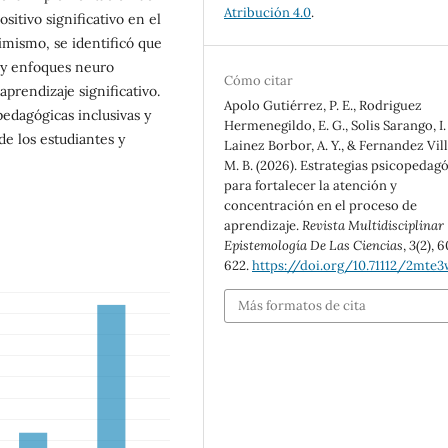
Atribución 4.0
.
itivo significativo en el
simismo, se identificó que
s y enfoques neuro
Cómo citar
aprendizaje significativo.
Apolo Gutiérrez, P. E., Rodriguez
pedagógicas inclusivas y
Hermenegildo, E. G., Solis Sarango, I. 
de los estudiantes y
Lainez Borbor, A. Y., & Fernandez Vil
M. B. (2026). Estrategias psicopedag
para fortalecer la atención y
concentración en el proceso de
aprendizaje.
Revista Multidisciplinar
Epistemología De Las Ciencias
,
3
(2), 
622.
https://doi.org/10.71112/2mte
Más formatos de cita