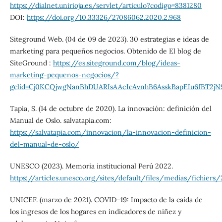
https://dialnet.unirioja.es/servlet/articulo?codigo=8381280
DOI:
https://doi.org/10.33326/27086062.2020.2.968
Siteground Web. (04 de 09 de 2023). 30 estrategias e ideas de
marketing para pequeños negocios. Obtenido de El blog de
SiteGround :
https://es.siteground.com/blog/ideas-
marketing-pequenos-negocios/?
gclid=Cj0KCQjwgNanBhDUARIsAAeIcAvnhB6AsskBapEIu6fBT2j
Tapia, S. (14 de octubre de 2020). La innovación: definición del
Manual de Oslo. salvatapia.com:
https://salvatapia.com/innovacion/la-innovacion-definicion-
del-manual-de-oslo/
UNESCO (2023). Memoria institucional Perú 2022.
https://articles.unesco.org/sites/default/files/medias/fic
UNICEF. (marzo de 2021). COVID–19: Impacto de la caída de
los ingresos de los hogares en indicadores de niñez y