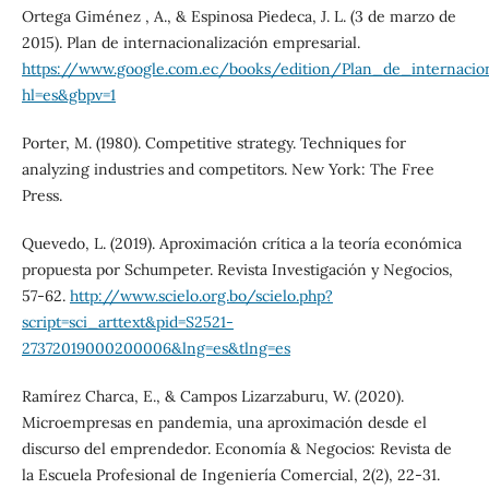
Ortega Giménez , A., & Espinosa Piedeca, J. L. (3 de marzo de
2015). Plan de internacionalización empresarial.
https://www.google.com.ec/books/edition/Plan_de_interna
hl=es&gbpv=1
Porter, M. (1980). Competitive strategy. Techniques for
analyzing industries and competitors. New York: The Free
Press.
Quevedo, L. (2019). Aproximación crítica a la teoría económica
propuesta por Schumpeter. Revista Investigación y Negocios,
57-62.
http://www.scielo.org.bo/scielo.php?
script=sci_arttext&pid=S2521-
27372019000200006&lng=es&tlng=es
Ramírez Charca, E., & Campos Lizarzaburu, W. (2020).
Microempresas en pandemia, una aproximación desde el
discurso del emprendedor. Economía & Negocios: Revista de
la Escuela Profesional de Ingeniería Comercial, 2(2), 22-31.