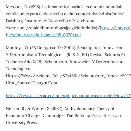
Messner, D. (1996). Latinoamérica hacia la economía mundial:
condiciones para el desarrollo de la “competitividad sistémica”.
Duisburg: Instituto de Desarrollo y Paz: chrome-
extension://efaidnbmnnnibpcajpcglclefindmkaj/
https://library.
files/bueros/vifa-latam/c98-03701.pdf
Montoya, O. (25 De Agosto De 2004). Schumpeter, Innovación
Y Determinismo Tecnológico -. (R. S. X, Ed.) Revista Scientia Et
Technica Año X(25). Schumpeter, Innovación Y Determinismo
Tecnológico:
Https://Www.Academia.Edu/8744661/Schumpeter_Innovaci%
Utm_Source=Chatgpt.Com
https://revistas.ucr.ac.cr/index.php/economicas/article/view/12
Nelson, R., & Winter, S. (1982). An Evolutionary Theory of
Economic Change. Cambridge: The Belknap Press of Harvard
University Press.