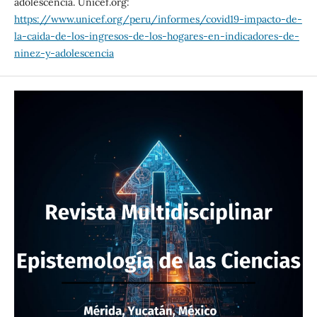
adolescencia. Unicef.org:
https://www.unicef.org/peru/informes/covid19-impacto-de-
la-caida-de-los-ingresos-de-los-hogares-en-indicadores-de-
ninez-y-adolescencia