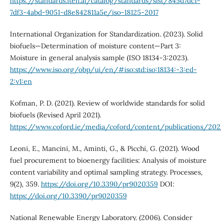
https://standards.iteh.ai/catalog/standards/sist/845d7dc1-
7df3-4abd-9051-d8e842811a5e/iso-18125-2017
International Organization for Standardization. (2023). Solid
biofuels—Determination of moisture content—Part 3:
Moisture in general analysis sample (ISO 18134-3:2023).
https://www.iso.org/obp/ui/en/#iso:std:iso:18134:-3:ed-
2:v1:en
Kofman, P. D. (2021). Review of worldwide standards for solid
biofuels (Revised April 2021).
https://www.coford.ie/media/coford/content/publications/202
Leoni, E., Mancini, M., Aminti, G., & Picchi, G. (2021). Wood
fuel procurement to bioenergy facilities: Analysis of moisture
content variability and optimal sampling strategy. Processes,
9(2), 359.
https://doi.org/10.3390/pr9020359
DOI:
https://doi.org/10.3390/pr9020359
National Renewable Energy Laboratory. (2006). Consider