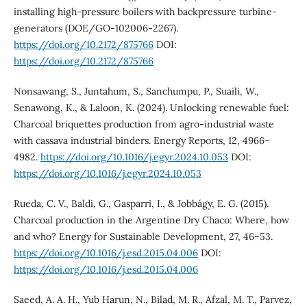
installing high-pressure boilers with backpressure turbine-
generators (DOE/GO-102006-2267).
https://doi.org/10.2172/875766
DOI:
https://doi.org/10.2172/875766
Nonsawang, S., Juntahum, S., Sanchumpu, P., Suaili, W.,
Senawong, K., & Laloon, K. (2024). Unlocking renewable fuel:
Charcoal briquettes production from agro-industrial waste
with cassava industrial binders. Energy Reports, 12, 4966–
4982.
https://doi.org/10.1016/j.egyr.2024.10.053
DOI:
https://doi.org/10.1016/j.egyr.2024.10.053
Rueda, C. V., Baldi, G., Gasparri, I., & Jobbágy, E. G. (2015).
Charcoal production in the Argentine Dry Chaco: Where, how
and who? Energy for Sustainable Development, 27, 46–53.
https://doi.org/10.1016/j.esd.2015.04.006
DOI:
https://doi.org/10.1016/j.esd.2015.04.006
Saeed, A. A. H., Yub Harun, N., Bilad, M. R., Afzal, M. T., Parvez,