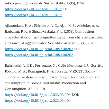
nitida pruning residuals. Sustainability, 15(15), 11762.
https://doi.org/10.3390/su151511762
DOI:
https://doi.org/10.3390/su151511762
Ajimotokan, H. A., Ehindero, A. O., Ajao, K. S., Adeleke, A. A.,
Ikubanni, P. P., & Shuaib-Babata, Y. L. (2019). Combustion
characteristics of fuel briquettes made from charcoal particles
and sawdust agglomerates. Scientific African, 6, e00202.
https://doi.org/10.1016/j.sciaf.2019.e00202
DOI:
https://doi.org/10.1016/j.sciaf.2019.e00202
Baltrocchi, A. P. D., Ferronato, N., Calle Mendoza, I. J., Gorritty
Portillo, M. A., Romagnoli, F., & Torretta, V. (2023). Socio-
economic analysis of waste-based briquettes production and
consumption in Bolivia. Sustainable Production and
Consumption, 37, 191–201.
https://doi.org/10.1016/j.spc.2023.03.004
DOI:
https://doi.org/10.1016/j.spc.2023.03.004