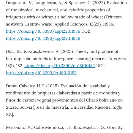
Dragusanu, V., Lunguleasa, A., & Spirchez, C. (2022). Evaluation
of the physical, mechanical, and calorific properties of
briquettes with or without a hollow made of wheat (Triticum
aestivum L.) straw waste. Applied Sciences, 12(23), 11936.
https://doi.org/10.3390/app122311936
DOI:
https://doi.org/10.3390/app122311936
Dula, M., & Kraszkiewicz, A. (2025). Theory and practice of
burning solid biofuels in low-power heating devices. Energies,
18(1), 182.
https://doi.org/10.3390/en18010182
DOI:
https://doi.org/10.3390/en18010182
Durán Calvetty, H. F. (2025). Evaluación de la calidad y
rendimiento de briquetas elaboradas a partir de menudos y
finos de carbón vegetal provenientes del Chaco boliviano en
Sucre, Bolivia [Tesis de maestría, Universidad Nacional Siglo
XX].
Ferronato, N., Calle Mendoza, I. J., Ruiz Mayta, J. G., Gorritty