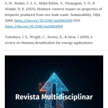
A. M., Roslan, F. A. S., Abdul Rahim, S., Vinayagam, V. D., &
Afolabi, H. K. (2021). Moisture content impact on properties of
briquette produced from rice husk waste. Sustainability, 13(6),
3069.
https://doi.org/10.3390/su13063069
DOI:
https://doi.org/10.3390/su13063069
Tumuluru, J. S., Wright, C., Kenny, K., & Hess, J. (2011). A
review on biomass densification for energy applications.