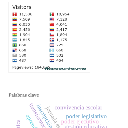
Palabras clave
transformación digital
inscripción.
convivencia escolar
poder legislativo
poder ejecutivo
gestión educativa