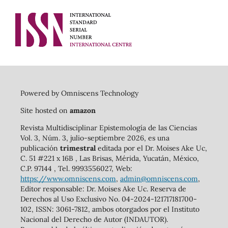
Powered by Omniscens Technology
Site hosted on
amazon
Revista Multidisciplinar Epistemología de las Ciencias
Vol. 3, Núm. 3, julio-septiembre 2026, es una
publicación
trimestral
editada por el Dr. Moises Ake Uc,
C. 51 #221 x 16B , Las Brisas, Mérida, Yucatán, México,
C.P. 97144 , Tel. 9993556027, Web:
https://www.omniscens.com
,
admin@omniscens.com
,
Editor responsable: Dr. Moises Ake Uc. Reserva de
Derechos al Uso Exclusivo No. 04-2024-121717181700-
102, ISSN: 3061-7812, ambos otorgados por el Instituto
Nacional del Derecho de Autor (INDAUTOR).