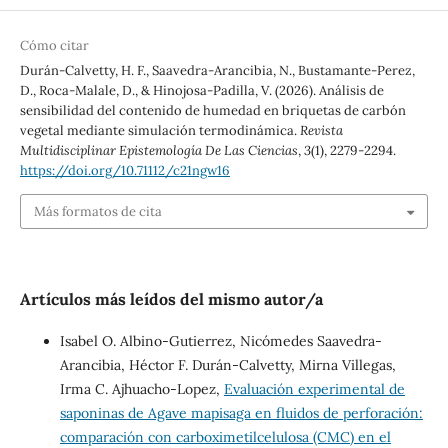
Cómo citar
Durán-Calvetty, H. F., Saavedra-Arancibia, N., Bustamante-Perez,
D., Roca-Malale, D., & Hinojosa-Padilla, V. (2026). Análisis de
sensibilidad del contenido de humedad en briquetas de carbón
vegetal mediante simulación termodinámica.
Revista
Multidisciplinar Epistemología De Las Ciencias
,
3
(1), 2279-2294.
https://doi.org/10.71112/c21ngw16
Más formatos de cita
Artículos más leídos del mismo autor/a
Isabel O. Albino-Gutierrez, Nicómedes Saavedra-
Arancibia, Héctor F. Durán-Calvetty, Mirna Villegas,
Irma C. Ajhuacho-Lopez,
Evaluación experimental de
saponinas de Agave mapisaga en fluidos de perforación:
comparación con carboximetilcelulosa (CMC) en el