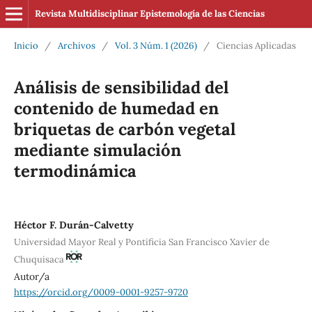
Revista Multidisciplinar Epistemología de las Ciencias
Inicio
/
Archivos
/
Vol. 3 Núm. 1 (2026)
/
Ciencias Aplicadas
Análisis de sensibilidad del
contenido de humedad en
briquetas de carbón vegetal
mediante simulación
termodinámica
Héctor F. Durán-Calvetty
Universidad Mayor Real y Pontificia San Francisco Xavier de
Chuquisaca
Autor/a
https://orcid.org/0009-0001-9257-9720