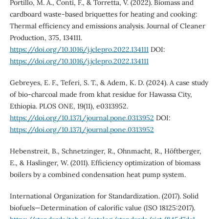
Portillo, M. A., Conti, F., & Torretta, V. (2022). Biomass and
cardboard waste-based briquettes for heating and cooking:
Thermal efficiency and emissions analysis. Journal of Cleaner
Production, 375, 134111.
https://doi.org/10.1016/j.jclepro.2022.134111
DOI:
https://doi.org/10.1016/j.jclepro.2022.134111
Gebreyes, E. F., Teferi, S. T., & Adem, K. D. (2024). A case study
of bio-charcoal made from khat residue for Hawassa City,
Ethiopia. PLOS ONE, 19(11), e0313952.
https://doi.org/10.1371/journal.pone.0313952
DOI:
https://doi.org/10.1371/journal.pone.0313952
Hebenstreit, B., Schnetzinger, R., Ohnmacht, R., Höftberger,
E., & Haslinger, W. (2011). Efficiency optimization of biomass
boilers by a combined condensation heat pump system.
International Organization for Standardization. (2017). Solid
biofuels—Determination of calorific value (ISO 18125:2017).