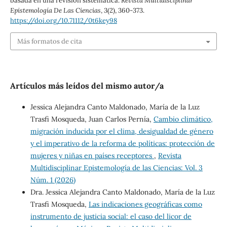
basada en una revisión sistemática.
Revista Multidisciplinar
Epistemología De Las Ciencias
,
3
(2), 360-373.
https://doi.org/10.71112/0t6key98
Más formatos de cita
Artículos más leídos del mismo autor/a
Jessica Alejandra Canto Maldonado, María de la Luz
Trasfi Mosqueda, Juan Carlos Pernía,
Cambio climático,
migración inducida por el clima, desigualdad de género
y el imperativo de la reforma de políticas: protección de
mujeres y niñas en países receptores
,
Revista
Multidisciplinar Epistemología de las Ciencias: Vol. 3
Núm. 1 (2026)
Dra. Jessica Alejandra Canto Maldonado, María de la Luz
Trasfi Mosqueda,
Las indicaciones geográficas como
instrumento de justicia social: el caso del licor de