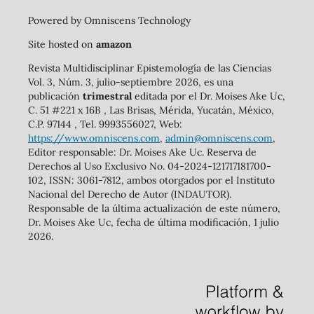
Powered by Omniscens Technology
Site hosted on
amazon
Revista Multidisciplinar Epistemología de las Ciencias
Vol. 3, Núm. 3, julio-septiembre 2026, es una
publicación
trimestral
editada por el Dr. Moises Ake Uc,
C. 51 #221 x 16B , Las Brisas, Mérida, Yucatán, México,
C.P. 97144 , Tel. 9993556027, Web:
https://www.omniscens.com
,
admin@omniscens.com
,
Editor responsable: Dr. Moises Ake Uc. Reserva de
Derechos al Uso Exclusivo No. 04-2024-121717181700-
102, ISSN: 3061-7812, ambos otorgados por el Instituto
Nacional del Derecho de Autor (INDAUTOR).
Responsable de la última actualización de este número,
Dr. Moises Ake Uc, fecha de última modificación, 1 julio
2026.