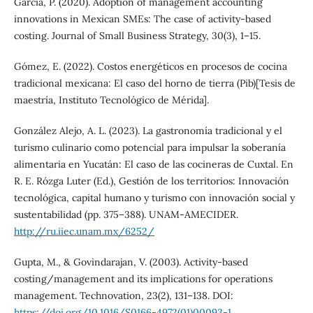
García, P. (2020). Adoption of management accounting
innovations in Mexican SMEs: The case of activity-based
costing. Journal of Small Business Strategy, 30(3), 1–15.
Gómez, E. (2022). Costos energéticos en procesos de cocina
tradicional mexicana: El caso del horno de tierra (Pib)[Tesis de
maestría, Instituto Tecnológico de Mérida].
González Alejo, A. L. (2023). La gastronomía tradicional y el
turismo culinario como potencial para impulsar la soberanía
alimentaria en Yucatán: El caso de las cocineras de Cuxtal. En
R. E. Rózga Luter (Ed.), Gestión de los territorios: Innovación
tecnológica, capital humano y turismo con innovación social y
sustentabilidad (pp. 375–388). UNAM-AMECIDER.
http://ru.iiec.unam.mx/6252/
Gupta, M., & Govindarajan, V. (2003). Activity-based
costing/management and its implications for operations
management. Technovation, 23(2), 131–138. DOI:
https://doi.org/10.1016/S0166-4972(01)00093-1