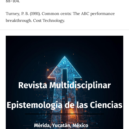
88–104.
Turney, P. B. (1991). Common cents: The ABC performance
breakthrough. Cost Technology.