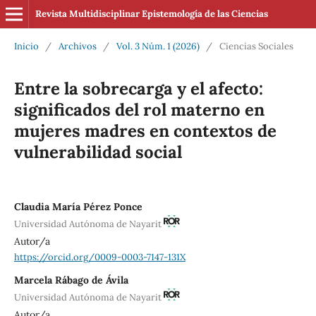
Revista Multidisciplinar Epistemología de las Ciencias
Inicio
/
Archivos
/
Vol. 3 Núm. 1 (2026)
/
Ciencias Sociales
Entre la sobrecarga y el afecto:
significados del rol materno en
mujeres madres en contextos de
vulnerabilidad social
Claudia María Pérez Ponce
Universidad Autónoma de Nayarit
Autor/a
https://orcid.org/0009-0003-7147-131X
Marcela Rábago de Ávila
Universidad Autónoma de Nayarit
Autor/a