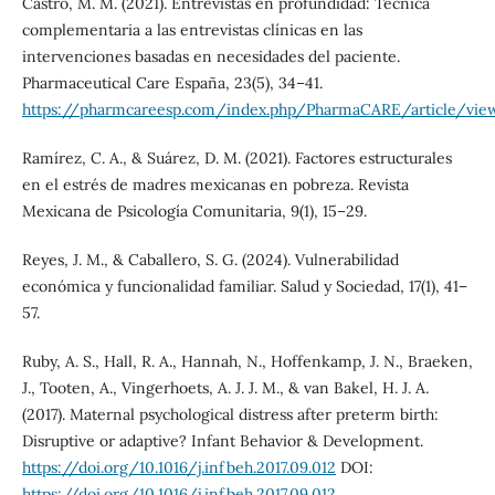
Castro, M. M. (2021). Entrevistas en profundidad: Técnica
complementaria a las entrevistas clínicas en las
intervenciones basadas en necesidades del paciente.
Pharmaceutical Care España, 23(5), 34–41.
https://pharmcareesp.com/index.php/PharmaCARE/article/vie
Ramírez, C. A., & Suárez, D. M. (2021). Factores estructurales
en el estrés de madres mexicanas en pobreza. Revista
Mexicana de Psicología Comunitaria, 9(1), 15–29.
Reyes, J. M., & Caballero, S. G. (2024). Vulnerabilidad
económica y funcionalidad familiar. Salud y Sociedad, 17(1), 41–
57.
Ruby, A. S., Hall, R. A., Hannah, N., Hoffenkamp, J. N., Braeken,
J., Tooten, A., Vingerhoets, A. J. J. M., & van Bakel, H. J. A.
(2017). Maternal psychological distress after preterm birth:
Disruptive or adaptive? Infant Behavior & Development.
https://doi.org/10.1016/j.infbeh.2017.09.012
DOI:
https://doi.org/10.1016/j.infbeh.2017.09.012