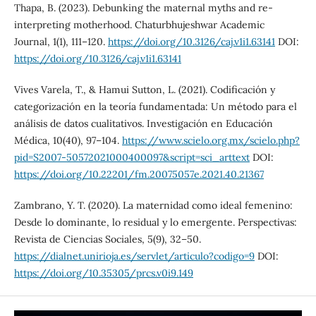
Thapa, B. (2023). Debunking the maternal myths and re-
interpreting motherhood. Chaturbhujeshwar Academic
Journal, 1(1), 111–120.
https://doi.org/10.3126/caj.v1i1.63141
DOI:
https://doi.org/10.3126/caj.v1i1.63141
Vives Varela, T., & Hamui Sutton, L. (2021). Codificación y
categorización en la teoría fundamentada: Un método para el
análisis de datos cualitativos. Investigación en Educación
Médica, 10(40), 97–104.
https://www.scielo.org.mx/scielo.php?
pid=S2007-50572021000400097&script=sci_arttext
DOI:
https://doi.org/10.22201/fm.20075057e.2021.40.21367
Zambrano, Y. T. (2020). La maternidad como ideal femenino:
Desde lo dominante, lo residual y lo emergente. Perspectivas:
Revista de Ciencias Sociales, 5(9), 32–50.
https://dialnet.unirioja.es/servlet/articulo?codigo=9
DOI:
https://doi.org/10.35305/prcs.v0i9.149