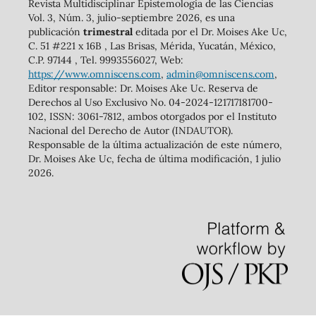
Revista Multidisciplinar Epistemología de las Ciencias
Vol. 3, Núm. 3, julio-septiembre 2026, es una
publicación
trimestral
editada por el Dr. Moises Ake Uc,
C. 51 #221 x 16B , Las Brisas, Mérida, Yucatán, México,
C.P. 97144 , Tel. 9993556027, Web:
https://www.omniscens.com
,
admin@omniscens.com
,
Editor responsable: Dr. Moises Ake Uc. Reserva de
Derechos al Uso Exclusivo No. 04-2024-121717181700-
102, ISSN: 3061-7812, ambos otorgados por el Instituto
Nacional del Derecho de Autor (INDAUTOR).
Responsable de la última actualización de este número,
Dr. Moises Ake Uc, fecha de última modificación, 1 julio
2026.