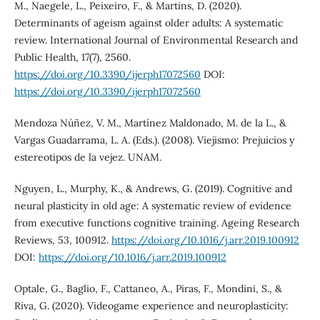
M., Naegele, L., Peixeiro, F., & Martins, D. (2020).
Determinants of ageism against older adults: A systematic
review. International Journal of Environmental Research and
Public Health, 17(7), 2560.
https://doi.org/10.3390/ijerph17072560
DOI:
https://doi.org/10.3390/ijerph17072560
Mendoza Núñez, V. M., Martínez Maldonado, M. de la L., &
Vargas Guadarrama, L. A. (Eds.). (2008). Viejismo: Prejuicios y
estereotipos de la vejez. UNAM.
Nguyen, L., Murphy, K., & Andrews, G. (2019). Cognitive and
neural plasticity in old age: A systematic review of evidence
from executive functions cognitive training. Ageing Research
Reviews, 53, 100912.
https://doi.org/10.1016/j.arr.2019.100912
DOI:
https://doi.org/10.1016/j.arr.2019.100912
Optale, G., Baglio, F., Cattaneo, A., Piras, F., Mondini, S., &
Riva, G. (2020). Videogame experience and neuroplasticity: