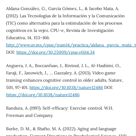
Aldana González, G., García Gómez, L., & Jacobo Mata, A.
(2012). Las Tecnologías de la Información y la Comunicación
(TIC) como alternativa para la estimulación de los procesos
cognitivos en la vejez. CPU-e, Revista de Investigación
Educativa, 14, 153–166.
http://www.uv.mx/cpue/num14/practica/aldana_garcia_mata_ti
DOI:
https://doi.org/10.25009/cpue.v0i14.34
Anguera, J. A., Boccanfuso, J., Rintoul, J. L., Al-Hashimi, O.,
Faraji, F., Janowich, J., … Gazzaley, A. (2013). Video game
training enhances cognitive control in older adults. Nature,
501, 97-101.
https://doi.org/10.1038/nature12486
DOI:
https://doi.org/10.1038/nature12486
Bandura, A. (1997). Self-efficacy: Exercise control. W.H.
Freeman and Company.
Burke, D. M., & Shafto, M. A. (2022). Aging and language