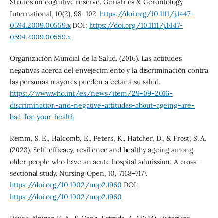
Studies on cognitive reserve. Geriatrics & Gerontology
International, 10(2), 98–102.
https://doi.org/10.1111/j.1447-
0594.2009.00559.x
DOI:
https://doi.org/10.1111/j.1447-
0594.2009.00559.x
Organización Mundial de la Salud. (2016). Las actitudes
negativas acerca del envejecimiento y la discriminación contra
las personas mayores pueden afectar a su salud.
https://www.who.int/es/news/item/29-09-2016-
discrimination-and-negative-attitudes-about-ageing-are-
bad-for-your-health
Remm, S. E., Halcomb, E., Peters, K., Hatcher, D., & Frost, S. A.
(2023). Self-efficacy, resilience and healthy ageing among
older people who have an acute hospital admission: A cross-
sectional study. Nursing Open, 10, 7168–7177.
https://doi.org/10.1002/nop2.1960
DOI:
https://doi.org/10.1002/nop2.1960