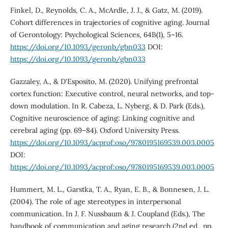
Finkel, D., Reynolds, C. A., McArdle, J. J., & Gatz, M. (2019).
Cohort differences in trajectories of cognitive aging. Journal
of Gerontology: Psychological Sciences, 64B(1), 5–16.
https://doi.org/10.1093/geronb/gbn033
DOI:
https://doi.org/10.1093/geronb/gbn033
Gazzaley, A., & D'Esposito, M. (2020). Unifying prefrontal
cortex function: Executive control, neural networks, and top-
down modulation. In R. Cabeza, L. Nyberg, & D. Park (Eds.),
Cognitive neuroscience of aging: Linking cognitive and
cerebral aging (pp. 69–84). Oxford University Press.
https://doi.org/10.1093/acprof:oso/9780195169539.003.0005
DOI:
https://doi.org/10.1093/acprof:oso/9780195169539.003.0005
Hummert, M. L., Garstka, T. A., Ryan, E. B., & Bonnesen, J. L.
(2004). The role of age stereotypes in interpersonal
communication. In J. F. Nussbaum & J. Coupland (Eds.), The
handbook of communication and aging research (2nd ed., pp.