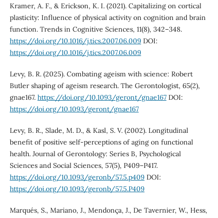
Kramer, A. F., & Erickson, K. I. (2021). Capitalizing on cortical
plasticity: Influence of physical activity on cognition and brain
function. Trends in Cognitive Sciences, 11(8), 342–348.
https://doi.org/10.1016/j.tics.2007.06.009
DOI:
https://doi.org/10.1016/j.tics.2007.06.009
Levy, B. R. (2025). Combating ageism with science: Robert
Butler shaping of ageism research. The Gerontologist, 65(2),
gnae167.
https://doi.org/10.1093/geront/gnae167
DOI:
https://doi.org/10.1093/geront/gnae167
Levy, B. R., Slade, M. D., & Kasl, S. V. (2002). Longitudinal
benefit of positive self-perceptions of aging on functional
health. Journal of Gerontology: Series B, Psychological
Sciences and Social Sciences, 57(5), P409–P417.
https://doi.org/10.1093/geronb/57.5.p409
DOI:
https://doi.org/10.1093/geronb/57.5.P409
Marqués, S., Mariano, J., Mendonça, J., De Tavernier, W., Hess,