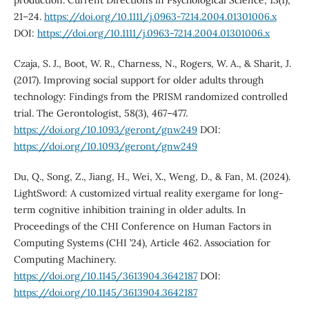
production. Current Directions in Psychological Science, 13(1),
21–24.
https://doi.org/10.1111/j.0963-7214.2004.01301006.x
DOI:
https://doi.org/10.1111/j.0963-7214.2004.01301006.x
Czaja, S. J., Boot, W. R., Charness, N., Rogers, W. A., & Sharit, J.
(2017). Improving social support for older adults through
technology: Findings from the PRISM randomized controlled
trial. The Gerontologist, 58(3), 467–477.
https://doi.org/10.1093/geront/gnw249
DOI:
https://doi.org/10.1093/geront/gnw249
Du, Q., Song, Z., Jiang, H., Wei, X., Weng, D., & Fan, M. (2024).
LightSword: A customized virtual reality exergame for long-
term cognitive inhibition training in older adults. In
Proceedings of the CHI Conference on Human Factors in
Computing Systems (CHI ’24), Article 462. Association for
Computing Machinery.
https://doi.org/10.1145/3613904.3642187
DOI:
https://doi.org/10.1145/3613904.3642187