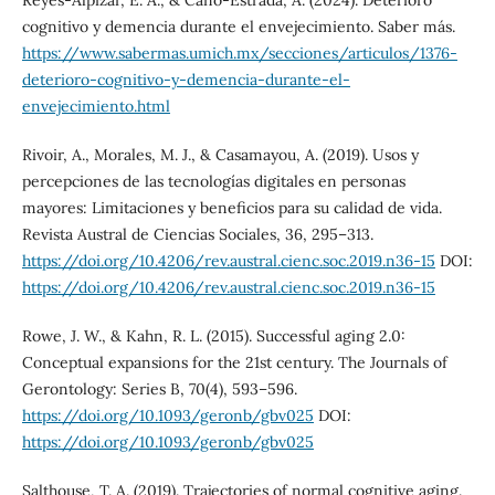
Reyes-Alpizar, E. A., & Cano-Estrada, A. (2024). Deterioro
cognitivo y demencia durante el envejecimiento. Saber más.
https://www.sabermas.umich.mx/secciones/articulos/1376-
deterioro-cognitivo-y-demencia-durante-el-
envejecimiento.html
Rivoir, A., Morales, M. J., & Casamayou, A. (2019). Usos y
percepciones de las tecnologías digitales en personas
mayores: Limitaciones y beneficios para su calidad de vida.
Revista Austral de Ciencias Sociales, 36, 295–313.
https://doi.org/10.4206/rev.austral.cienc.soc.2019.n36-15
DOI:
https://doi.org/10.4206/rev.austral.cienc.soc.2019.n36-15
Rowe, J. W., & Kahn, R. L. (2015). Successful aging 2.0:
Conceptual expansions for the 21st century. The Journals of
Gerontology: Series B, 70(4), 593–596.
https://doi.org/10.1093/geronb/gbv025
DOI:
https://doi.org/10.1093/geronb/gbv025
Salthouse, T. A. (2019). Trajectories of normal cognitive aging.