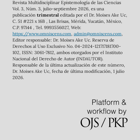
Revista Multidisciplinar Epistemología de las Ciencias
Vol. 3, Núm. 3, julio-septiembre 2026, es una
publicación
trimestral
editada por el Dr. Moises Ake Uc,
C. 51 #221 x 16B , Las Brisas, Mérida, Yucatán, México,
C.P. 97144 , Tel. 9993556027, Web:
https://www.omniscens.com
,
admin@omniscens.com
,
Editor responsable: Dr. Moises Ake Uc. Reserva de
Derechos al Uso Exclusivo No. 04-2024-121717181700-
102, ISSN: 3061-7812, ambos otorgados por el Instituto
Nacional del Derecho de Autor (INDAUTOR).
Responsable de la última actualización de este número,
Dr. Moises Ake Uc, fecha de última modificación, 1 julio
2026.