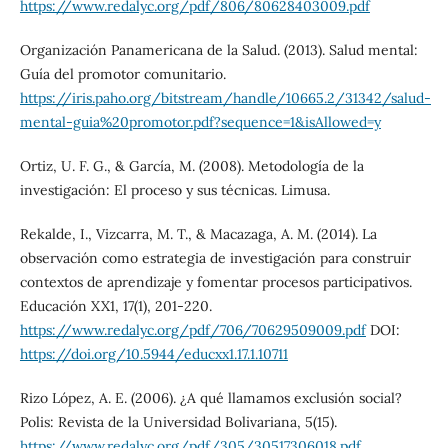
https://www.redalyc.org/pdf/806/80628403009.pdf
Organización Panamericana de la Salud. (2013). Salud mental:
Guía del promotor comunitario.
https://iris.paho.org/bitstream/handle/10665.2/31342/salud-
mental-guia%20promotor.pdf?sequence=1&isAllowed=y
Ortiz, U. F. G., & García, M. (2008). Metodología de la
investigación: El proceso y sus técnicas. Limusa.
Rekalde, I., Vizcarra, M. T., & Macazaga, A. M. (2014). La
observación como estrategia de investigación para construir
contextos de aprendizaje y fomentar procesos participativos.
Educación XX1, 17(1), 201-220.
https://www.redalyc.org/pdf/706/70629509009.pdf
DOI:
https://doi.org/10.5944/educxx1.17.1.10711
Rizo López, A. E. (2006). ¿A qué llamamos exclusión social?
Polis: Revista de la Universidad Bolivariana, 5(15).
https://www.redalyc.org/pdf/305/30517306018.pdf