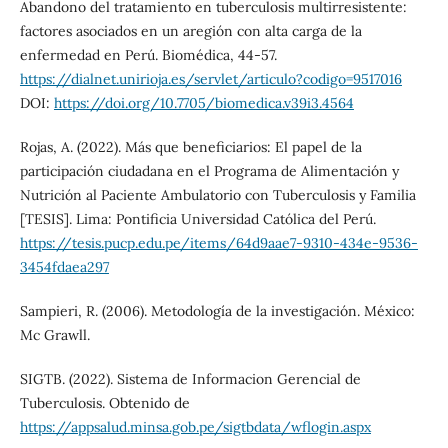
Abandono del tratamiento en tuberculosis multirresistente:
factores asociados en un aregión con alta carga de la
enfermedad en Perú. Biomédica, 44-57.
https://dialnet.unirioja.es/servlet/articulo?codigo=9517016
DOI:
https://doi.org/10.7705/biomedica.v39i3.4564
Rojas, A. (2022). Más que beneficiarios: El papel de la
participación ciudadana en el Programa de Alimentación y
Nutrición al Paciente Ambulatorio con Tuberculosis y Familia
[TESIS]. Lima: Pontificia Universidad Católica del Perú.
https://tesis.pucp.edu.pe/items/64d9aae7-9310-434e-9536-
3454fdaea297
Sampieri, R. (2006). Metodología de la investigación. México:
Mc Grawll.
SIGTB. (2022). Sistema de Informacion Gerencial de
Tuberculosis. Obtenido de
https://appsalud.minsa.gob.pe/sigtbdata/wflogin.aspx