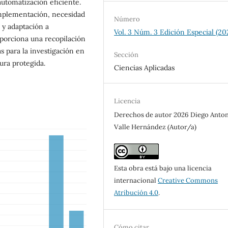
utomatización eficiente.
 implementación, necesidad
Número
 y adaptación a
Vol. 3 Núm. 3 Edición Especial (20
oporciona una recopilación
as para la investigación en
Sección
ura protegida.
Ciencias Aplicadas
Licencia
Derechos de autor 2026 Diego Anto
Valle Hernández (Autor/a)
Esta obra está bajo una licencia
internacional
Creative Commons
Atribución 4.0
.
Cómo citar