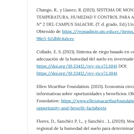
Chango, R., y Llanez, R. (2021). SISTEMA DE M
TEMPERATURA, HUMEDAD Y CONTROL PARA 
N° 2 DEL CAMPUS SALACHE. (T. d. grado, Ed.) Uni
Obtenido de
https://repoadmin.utc.edu.ec/item
98e5-b2dbfe4a1cec
Collado, E. S. (2021). Sistema de riego basado en c
adecuación de la humedad del suelo en invernader
https://doi.org/10.33412/rev-ric.v7.1.3041
DOI:
https://doi.org/10.33412/rev-ric.v7.1.3041
Ellen Mcarthur Foundation. (2021). Economía circu
informativas sobre oportunidades y beneficios. O
Foundation:
https://www.ellenmacarthurfoundati
opportunity-and-benefit-factsheets
Flores, D., Sanchéz P, L., y Sanchéz , L. (2020). M
regional de la humedad del suelo para determinar