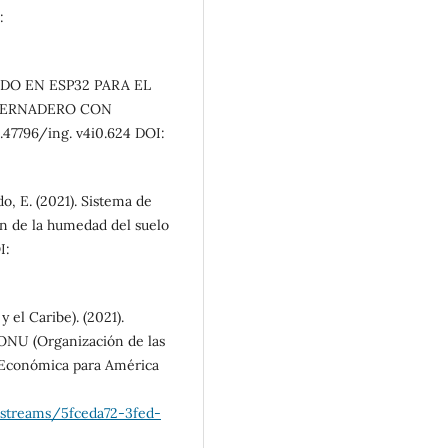
:
ASADO EN ESP32 PARA EL
VERNADERO CON
7796/ing. v4i0.624 DOI:
o, E. (2021). Sistema de
ón de la humedad del suelo
I:
el Caribe). (2021).
 ONU (Organización de las
 Económica para América
itstreams/5fceda72-3fed-