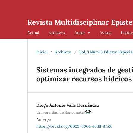
Revista Multidisciplinar Episte
Actual
Archivos
Autor
Avisos
Políti
Inicio
/
Archivos
/
Vol. 3 Núm. 3 Edición Especia
Sistemas integrados de ges
optimizar recursos hídricos
Diego Antonio Valle Hernández
Universidad de Sonsonate
Autor/a
https://orcid.org/0009-0004-4638-975X