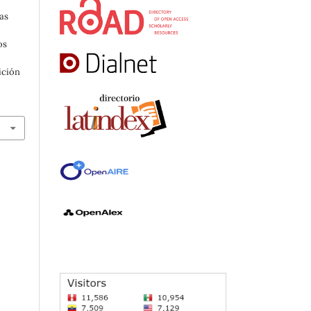
as
os
ición