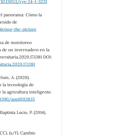
/10.13053/cys-24-1-3231
 el panorama: Cómo la
tenido de
leting-the-picture
tema de monitoreo
es de un invernadero en la
ersitaria.2020.17.1381 DOI:
taria.2020.17.1381
élum, A. (2020).
n la tecnología de
 la agricultura inteligente.
.3390/app10113835
ptista Lucio, P. (2014).
C). (s/f). Cambio