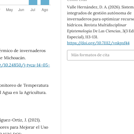
Valle Hernández, D. A. (2026). Sistem
integrados de gestión autónoma de
invernaderos para optimizar recurs
hídricos.
Revista Multidisciplinar
Epistemología De Las Ciencias
,
3
(3 Ed
Especial), 113-131.
https://doi.org/10.71112/vnkpxf44
is térmico de invernaderos
Más formatos de cita
 de Michoacán.
rg/10.24850/j-tyca-14-05-
 Monitoreo de Temperatura
 Agua en la Agricultura.
guez-Ortiz, J. (2021).
res para Mejorar el Uso