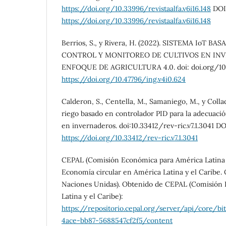
https://doi.org/10.33996/revistaalfa.v6i16.148
DOI
https://doi.org/10.33996/revistaalfa.v6i16.148
Berrios, S., y Rivera, H. (2022). SISTEMA IoT B
CONTROL Y MONITOREO DE CULTIVOS EN IN
ENFOQUE DE AGRICULTURA 4.0. doi: doi.org/10.4
https://doi.org/10.47796/ing.v4i0.624
Calderon, S., Centella, M., Samaniego, M., y Collad
riego basado en controlador PID para la adecuaci
en invernaderos. doi:10.33412/rev-ric.v7.1.3041 DO
https://doi.org/10.33412/rev-ric.v7.1.3041
CEPAL (Comisión Económica para América Latina y 
Economía circular en América Latina y el Caribe.
Naciones Unidas). Obtenido de CEPAL (Comisión
Latina y el Caribe):
https://repositorio.cepal.org/server/api/core/b
4ace-bb87-5688547cf2f5/content