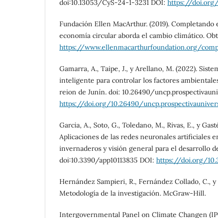
doi:10.13053/CyS-24-1-3231 DOI:
https://doi.org
Fundación Ellen MacArthur. (2019). Completando
economía circular aborda el cambio climático. Ob
https://www.ellenmacarthurfoundation.org/comp
Gamarra, A., Taipe, J., y Arellano, M. (2022). Sis
inteligente para controlar los factores ambiental
reion de Junín. doi: 10.26490/uncp.prospectivauniv
https://doi.org/10.26490/uncp.prospectivauniversi
Garcia, A., Soto, G., Toledano, M., Rivas, E., y Gast
Aplicaciones de las redes neuronales artificiales e
invernaderos y visión general para el desarrollo de
doi:10.3390/app10113835 DOI:
https://doi.org/10
Hernández Sampieri, R., Fernández Collado, C., y Ba
Metodología de la investigación. McGraw-Hill.
Intergovernmental Panel on Climate Changen (IPC