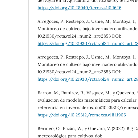
del Agua en la Agricultura. doi:10.28940/terra.v41
https://doi.org/10.28940/terra.v41i0.1626
Arregocés, P., Restrepo, J., Usme, M., Montoya, J., 
Monitoreo de cultivos bajo invernadero utilizando 
10.21930/rcta.vol24_num2_art:2853 DOI:
https://doi.org/10.21930/rcta.vol24_num2_art:2
Arregoces, P., Restrepo, J., Usme, M., Montoya, J., 
Monitoreo de cultivos bajo invernadero utilizando 
10.21930/rcta.vol24_num2_art:2853 DOI:
https://doi.org/10.21930/rcta.vol24_num2_art:2
Barron, M., Ramírez, R., Vásquez, M., y Quevedo, A
evaluación de modelos matemáticos para calcular
referencia en invernaderos. doi:10.29312/remexca.
https://doi.org/10.29312/remexca.v11i1.1906
Bermeo, O., Bazán, W., y Guevara, V. (2022). Big D
meteorológica para cultivos. doi: