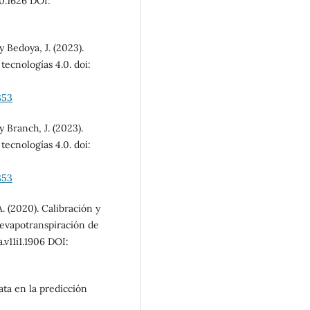
i0.1626 DOI:
y Bedoya, J. (2023).
tecnologías 4.0. doi:
853
y Branch, J. (2023).
tecnologías 4.0. doi:
853
. (2020). Calibración y
 evapotranspiración de
v11i1.1906 DOI:
ata en la predicción