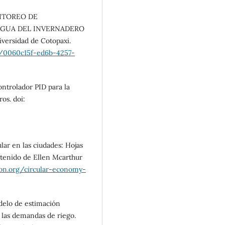
ONITOREO DE
AGUA DEL INVERNADERO
versidad de Cotopaxi.
s/0060c15f-ed6b-4257-
ontrolador PID para la
os. doi:
lar en las ciudades: Hojas
btenido de Ellen Mcarthur
on.org/circular-economy-
odelo de estimación
 las demandas de riego.