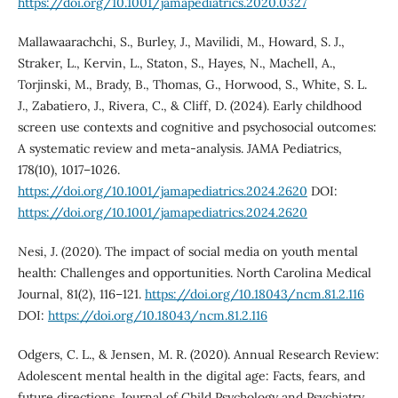
https://doi.org/10.1001/jamapediatrics.2020.0327
Mallawaarachchi, S., Burley, J., Mavilidi, M., Howard, S. J.,
Straker, L., Kervin, L., Staton, S., Hayes, N., Machell, A.,
Torjinski, M., Brady, B., Thomas, G., Horwood, S., White, S. L.
J., Zabatiero, J., Rivera, C., & Cliff, D. (2024). Early childhood
screen use contexts and cognitive and psychosocial outcomes:
A systematic review and meta-analysis. JAMA Pediatrics,
178(10), 1017–1026.
https://doi.org/10.1001/jamapediatrics.2024.2620
DOI:
https://doi.org/10.1001/jamapediatrics.2024.2620
Nesi, J. (2020). The impact of social media on youth mental
health: Challenges and opportunities. North Carolina Medical
Journal, 81(2), 116–121.
https://doi.org/10.18043/ncm.81.2.116
DOI:
https://doi.org/10.18043/ncm.81.2.116
Odgers, C. L., & Jensen, M. R. (2020). Annual Research Review:
Adolescent mental health in the digital age: Facts, fears, and
future directions. Journal of Child Psychology and Psychiatry,