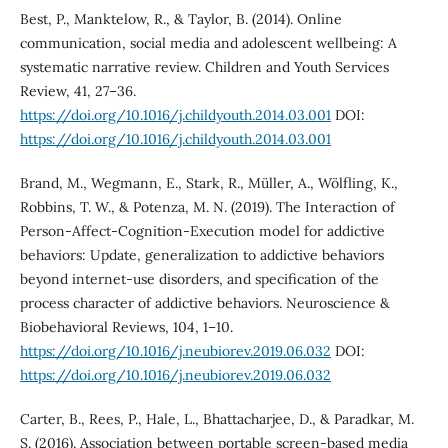
Best, P., Manktelow, R., & Taylor, B. (2014). Online
communication, social media and adolescent wellbeing: A
systematic narrative review. Children and Youth Services
Review, 41, 27–36.
https://doi.org/10.1016/j.childyouth.2014.03.001
DOI:
https://doi.org/10.1016/j.childyouth.2014.03.001
Brand, M., Wegmann, E., Stark, R., Müller, A., Wölfling, K.,
Robbins, T. W., & Potenza, M. N. (2019). The Interaction of
Person-Affect-Cognition-Execution model for addictive
behaviors: Update, generalization to addictive behaviors
beyond internet-use disorders, and specification of the
process character of addictive behaviors. Neuroscience &
Biobehavioral Reviews, 104, 1–10.
https://doi.org/10.1016/j.neubiorev.2019.06.032
DOI:
https://doi.org/10.1016/j.neubiorev.2019.06.032
Carter, B., Rees, P., Hale, L., Bhattacharjee, D., & Paradkar, M.
S. (2016). Association between portable screen-based media