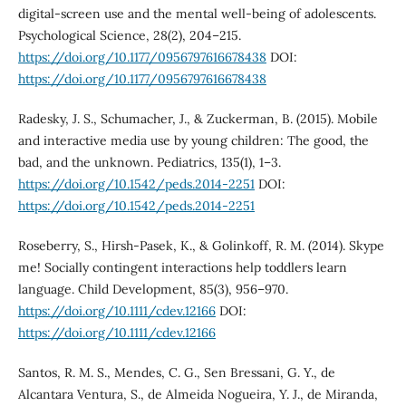
digital-screen use and the mental well-being of adolescents.
Psychological Science, 28(2), 204–215.
https://doi.org/10.1177/0956797616678438
DOI:
https://doi.org/10.1177/0956797616678438
Radesky, J. S., Schumacher, J., & Zuckerman, B. (2015). Mobile
and interactive media use by young children: The good, the
bad, and the unknown. Pediatrics, 135(1), 1–3.
https://doi.org/10.1542/peds.2014-2251
DOI:
https://doi.org/10.1542/peds.2014-2251
Roseberry, S., Hirsh-Pasek, K., & Golinkoff, R. M. (2014). Skype
me! Socially contingent interactions help toddlers learn
language. Child Development, 85(3), 956–970.
https://doi.org/10.1111/cdev.12166
DOI:
https://doi.org/10.1111/cdev.12166
Santos, R. M. S., Mendes, C. G., Sen Bressani, G. Y., de
Alcantara Ventura, S., de Almeida Nogueira, Y. J., de Miranda,