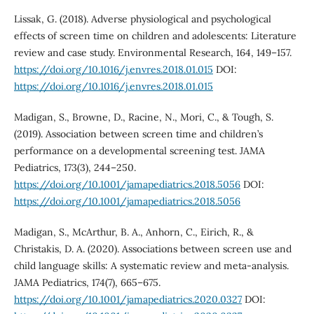
Lissak, G. (2018). Adverse physiological and psychological
effects of screen time on children and adolescents: Literature
review and case study. Environmental Research, 164, 149–157.
https://doi.org/10.1016/j.envres.2018.01.015
DOI:
https://doi.org/10.1016/j.envres.2018.01.015
Madigan, S., Browne, D., Racine, N., Mori, C., & Tough, S.
(2019). Association between screen time and children’s
performance on a developmental screening test. JAMA
Pediatrics, 173(3), 244–250.
https://doi.org/10.1001/jamapediatrics.2018.5056
DOI:
https://doi.org/10.1001/jamapediatrics.2018.5056
Madigan, S., McArthur, B. A., Anhorn, C., Eirich, R., &
Christakis, D. A. (2020). Associations between screen use and
child language skills: A systematic review and meta-analysis.
JAMA Pediatrics, 174(7), 665–675.
https://doi.org/10.1001/jamapediatrics.2020.0327
DOI: