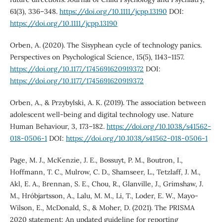
61(3), 336–348.
https://doi.org/10.1111/jcpp.13190
DOI:
https://doi.org/10.1111/jcpp.13190
Orben, A. (2020). The Sisyphean cycle of technology panics.
Perspectives on Psychological Science, 15(5), 1143–1157.
https://doi.org/10.1177/1745691620919372
DOI:
https://doi.org/10.1177/1745691620919372
Orben, A., & Przybylski, A. K. (2019). The association between
adolescent well-being and digital technology use. Nature
Human Behaviour, 3, 173–182.
https://doi.org/10.1038/s41562-
018-0506-1
DOI:
https://doi.org/10.1038/s41562-018-0506-1
Page, M. J., McKenzie, J. E., Bossuyt, P. M., Boutron, I.,
Hoffmann, T. C., Mulrow, C. D., Shamseer, L., Tetzlaff, J. M.,
Akl, E. A., Brennan, S. E., Chou, R., Glanville, J., Grimshaw, J.
M., Hróbjartsson, A., Lalu, M. M., Li, T., Loder, E. W., Mayo-
Wilson, E., McDonald, S., & Moher, D. (2021). The PRISMA
2020 statement: An updated guideline for reporting