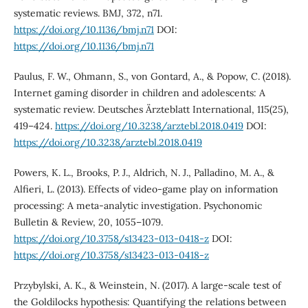
systematic reviews. BMJ, 372, n71.
https://doi.org/10.1136/bmj.n71
DOI:
https://doi.org/10.1136/bmj.n71
Paulus, F. W., Ohmann, S., von Gontard, A., & Popow, C. (2018).
Internet gaming disorder in children and adolescents: A
systematic review. Deutsches Ärzteblatt International, 115(25),
419–424.
https://doi.org/10.3238/arztebl.2018.0419
DOI:
https://doi.org/10.3238/arztebl.2018.0419
Powers, K. L., Brooks, P. J., Aldrich, N. J., Palladino, M. A., &
Alfieri, L. (2013). Effects of video-game play on information
processing: A meta-analytic investigation. Psychonomic
Bulletin & Review, 20, 1055–1079.
https://doi.org/10.3758/s13423-013-0418-z
DOI:
https://doi.org/10.3758/s13423-013-0418-z
Przybylski, A. K., & Weinstein, N. (2017). A large-scale test of
the Goldilocks hypothesis: Quantifying the relations between