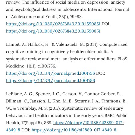
review: The influence of social media on depression, anxiety
and psychological distress in adolescents. International Journal
of Adolescence and Youth, 25(1), 79–93.
https://doi.org/10.1080/02673843.2019.1590851
DOI:
https://doi.org/10.1080/02673843.2019.1590851
Lampit, A., Hallock, H., & Valenzuela, M. (2014). Computerized
cognitive training in cognitively healthy older adults: A
systematic review and meta-analysis of effect modifiers. PLoS
Medicine, 11(11), e1001756.
https://doi.org/10.1371/journal.pmed.1001756
DOI:
https://doi.org/10.1371/journal.pmed.1001756
LeBlanc, A. G., Spence, J. C., Carson, V., Connor Gorber, S.,
Dillman, C., Janssen, I., Kho, M. E., Stearns, J. A., Timmons, B.
W., & Tremblay, M. S. (2017). Systematic review of sedentary
behaviour and health indicators in the early years. BMC Public
Health, 17(Suppl 5), 868.
https://doi.org/10.1186/s12889-017-
4849-8
DOI:
https://doi.org/10.1186/s12889-017-4849-8