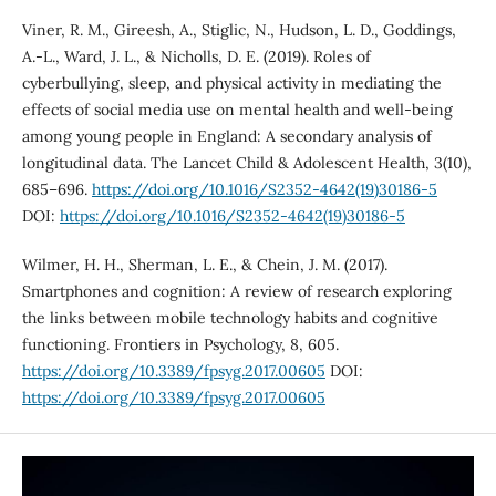
Viner, R. M., Gireesh, A., Stiglic, N., Hudson, L. D., Goddings,
A.-L., Ward, J. L., & Nicholls, D. E. (2019). Roles of
cyberbullying, sleep, and physical activity in mediating the
effects of social media use on mental health and well-being
among young people in England: A secondary analysis of
longitudinal data. The Lancet Child & Adolescent Health, 3(10),
685–696.
https://doi.org/10.1016/S2352-4642(19)30186-5
DOI:
https://doi.org/10.1016/S2352-4642(19)30186-5
Wilmer, H. H., Sherman, L. E., & Chein, J. M. (2017).
Smartphones and cognition: A review of research exploring
the links between mobile technology habits and cognitive
functioning. Frontiers in Psychology, 8, 605.
https://doi.org/10.3389/fpsyg.2017.00605
DOI:
https://doi.org/10.3389/fpsyg.2017.00605