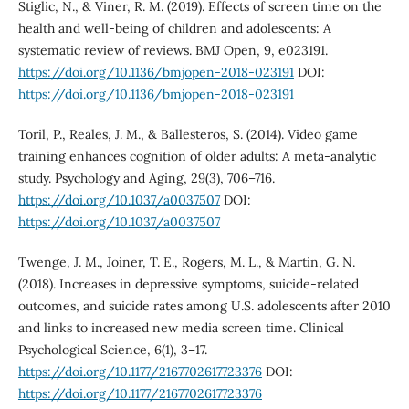
Stiglic, N., & Viner, R. M. (2019). Effects of screen time on the
health and well-being of children and adolescents: A
systematic review of reviews. BMJ Open, 9, e023191.
https://doi.org/10.1136/bmjopen-2018-023191
DOI:
https://doi.org/10.1136/bmjopen-2018-023191
Toril, P., Reales, J. M., & Ballesteros, S. (2014). Video game
training enhances cognition of older adults: A meta-analytic
study. Psychology and Aging, 29(3), 706–716.
https://doi.org/10.1037/a0037507
DOI:
https://doi.org/10.1037/a0037507
Twenge, J. M., Joiner, T. E., Rogers, M. L., & Martin, G. N.
(2018). Increases in depressive symptoms, suicide-related
outcomes, and suicide rates among U.S. adolescents after 2010
and links to increased new media screen time. Clinical
Psychological Science, 6(1), 3–17.
https://doi.org/10.1177/2167702617723376
DOI:
https://doi.org/10.1177/2167702617723376