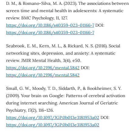
D. M., & Romano-Silva, M. A. (2023). The associations between
screen time and mental health in adolescents: A systematic
review. BMC Psychology, 11, 127.
https://doi.org/10.1186/s40359-023-01166-7
DOI:
https://doi.org/10.1186/s40359-023-01166-7
Seabrook, E. M., Kern, M. L., & Rickard, N. S. (2016). Social
networking sites, depression, and anxiety: A systematic
review. JMIR Mental Health, 3(4), e50.
https://doi.org/10.2196/mental.5842
DOI:
https://doi.org/10.2196/mental.5842
Small, G. W., Moody, T. D., Siddarth, P., & Bookheimer, S. Y.
(2009). Your brain on Google: Patterns of cerebral activation
during internet searching. American Journal of Geriatric
Psychiatry, 17(2), 116–126.
https://doi.org/10.1097/JGP.0b013e3181953a02
DOI:
https://doi.org/10.1097/JGP.0b013e3181953a02