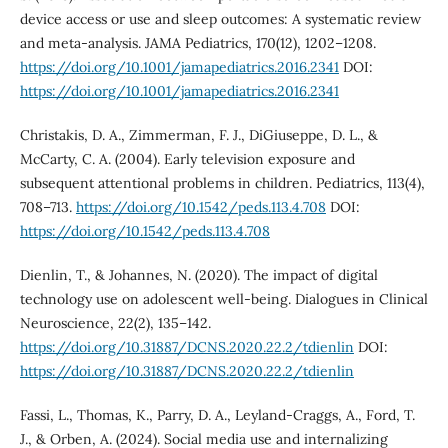
device access or use and sleep outcomes: A systematic review
and meta-analysis. JAMA Pediatrics, 170(12), 1202–1208.
https://doi.org/10.1001/jamapediatrics.2016.2341
DOI:
https://doi.org/10.1001/jamapediatrics.2016.2341
Christakis, D. A., Zimmerman, F. J., DiGiuseppe, D. L., &
McCarty, C. A. (2004). Early television exposure and
subsequent attentional problems in children. Pediatrics, 113(4),
708–713.
https://doi.org/10.1542/peds.113.4.708
DOI:
https://doi.org/10.1542/peds.113.4.708
Dienlin, T., & Johannes, N. (2020). The impact of digital
technology use on adolescent well-being. Dialogues in Clinical
Neuroscience, 22(2), 135–142.
https://doi.org/10.31887/DCNS.2020.22.2/tdienlin
DOI:
https://doi.org/10.31887/DCNS.2020.22.2/tdienlin
Fassi, L., Thomas, K., Parry, D. A., Leyland-Craggs, A., Ford, T.
J., & Orben, A. (2024). Social media use and internalizing