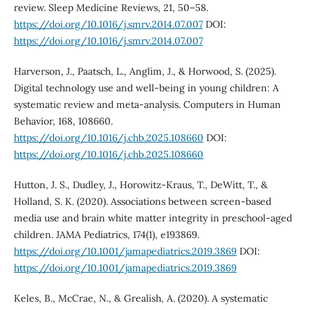
review. Sleep Medicine Reviews, 21, 50–58.
https://doi.org/10.1016/j.smrv.2014.07.007
DOI:
https://doi.org/10.1016/j.smrv.2014.07.007
Harverson, J., Paatsch, L., Anglim, J., & Horwood, S. (2025).
Digital technology use and well-being in young children: A
systematic review and meta-analysis. Computers in Human
Behavior, 168, 108660.
https://doi.org/10.1016/j.chb.2025.108660
DOI:
https://doi.org/10.1016/j.chb.2025.108660
Hutton, J. S., Dudley, J., Horowitz-Kraus, T., DeWitt, T., &
Holland, S. K. (2020). Associations between screen-based
media use and brain white matter integrity in preschool-aged
children. JAMA Pediatrics, 174(1), e193869.
https://doi.org/10.1001/jamapediatrics.2019.3869
DOI:
https://doi.org/10.1001/jamapediatrics.2019.3869
Keles, B., McCrae, N., & Grealish, A. (2020). A systematic