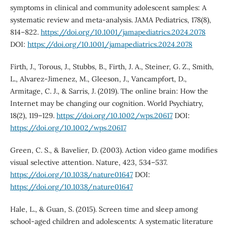
symptoms in clinical and community adolescent samples: A
systematic review and meta-analysis. JAMA Pediatrics, 178(8),
814–822.
https://doi.org/10.1001/jamapediatrics.2024.2078
DOI:
https://doi.org/10.1001/jamapediatrics.2024.2078
Firth, J., Torous, J., Stubbs, B., Firth, J. A., Steiner, G. Z., Smith,
L., Alvarez-Jimenez, M., Gleeson, J., Vancampfort, D.,
Armitage, C. J., & Sarris, J. (2019). The online brain: How the
Internet may be changing our cognition. World Psychiatry,
18(2), 119–129.
https://doi.org/10.1002/wps.20617
DOI:
https://doi.org/10.1002/wps.20617
Green, C. S., & Bavelier, D. (2003). Action video game modifies
visual selective attention. Nature, 423, 534–537.
https://doi.org/10.1038/nature01647
DOI:
https://doi.org/10.1038/nature01647
Hale, L., & Guan, S. (2015). Screen time and sleep among
school-aged children and adolescents: A systematic literature