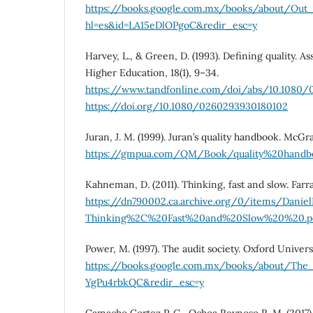
https://books.google.com.mx/books/about/Out_
hl=es&id=LA15eDlOPgoC&redir_esc=y
Harvey, L., & Green, D. (1993). Defining quality. 
Higher Education, 18(1), 9–34.
https://www.tandfonline.com/doi/abs/10.1080
https://doi.org/10.1080/0260293930180102
Juran, J. M. (1999). Juran’s quality handbook. McGr
https://gmpua.com/QM/Book/quality%20handbo
Kahneman, D. (2011). Thinking, fast and slow. Farra
https://dn790002.ca.archive.org/0/items/Dan
Thinking%2C%20Fast%20and%20Slow%20%20.p
Power, M. (1997). The audit society. Oxford Univers
https://books.google.com.mx/books/about/The_
YgPu4rbkQC&redir_esc=y
Camacho Cortez P. G., Ochoa Reynoso R. M. (2017),