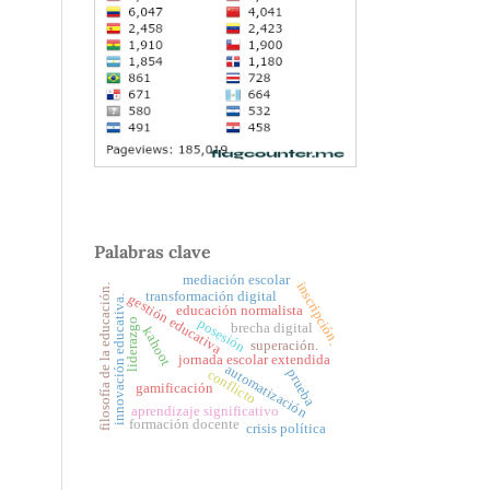
Palabras clave
mediación escolar
inscripción.
filosofía de la educación.
transformación digital
gestión educativa
innovación educativa.
educación normalista
posesión
liderazgo
brecha digital
kahoot
superación.
jornada escolar extendida
automatización
prueba
conflicto
gamificación
aprendizaje significativo
formación docente
crisis política