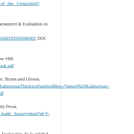
of_the_Crisis.html?
Assessment & Evaluation in
/0260293930180102
DOI:
aw-Hill.
ok.pdf
r, Straus and Giroux.
ielKahnemanThinkingFastAndSlow/Daniel%20Kahneman-
df
ity Press.
Audit_Society.html?id=Y-
 Evaluación de la calidad