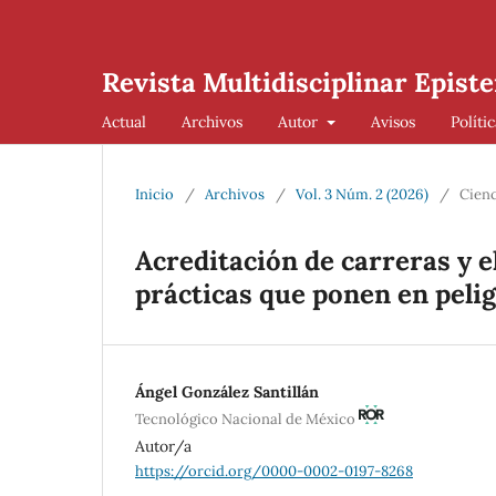
Revista Multidisciplinar Episte
Actual
Archivos
Autor
Avisos
Políti
Inicio
/
Archivos
/
Vol. 3 Núm. 2 (2026)
/
Cienc
Acreditación de carreras y e
prácticas que ponen en pelig
Ángel González Santillán
Tecnológico Nacional de México
Autor/a
https://orcid.org/0000-0002-0197-8268