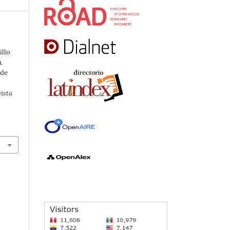
illo
.
 de
ista
s