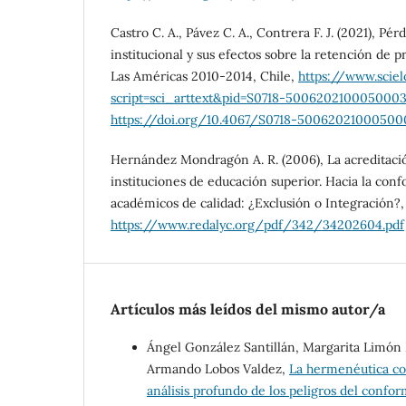
Castro C. A., Pávez C. A., Contrera F. J. (2021), Pér
institucional y sus efectos sobre la retención de 
Las Américas 2010-2014, Chile,
https://www.scielo
script=sci_arttext&pid=S0718-500620210005000
https://doi.org/10.4067/S0718-50062021000500
Hernández Mondragón A. R. (2006), La acreditación
instituciones de educación superior. Hacia la conf
académicos de calidad: ¿Exclusión o Integración?,
https://www.redalyc.org/pdf/342/34202604.pdf
Artículos más leídos del mismo autor/a
Ángel González Santillán, Margarita Limón M
Armando Lobos Valdez,
La hermenéutica com
análisis profundo de los peligros del conf