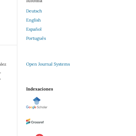
Idioma
Deutsch
English
Español
Português
Open Journal Systems
ález
,
o
Indexaciones