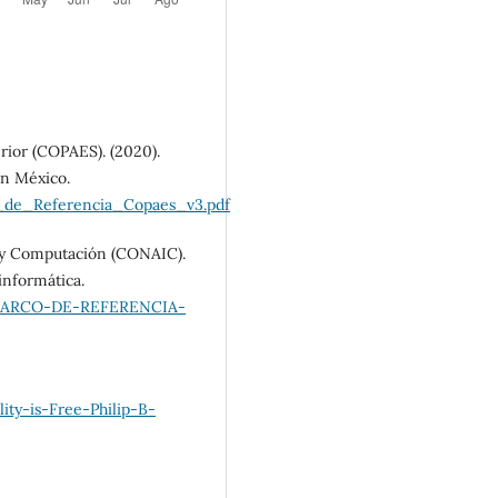
rior (COPAES). (2020).
en México.
_de_Referencia_Copaes_v3.pdf
a y Computación (CONAIC).
informática.
4-MARCO-DE-REFERENCIA-
ty-is-Free-Philip-B-