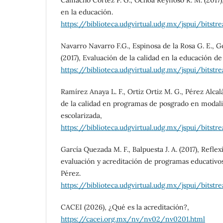
en la educación.
https://biblioteca.udgvirtual.udg.mx/jspui/bit
Navarro Navarro F.G., Espinosa de la Rosa G. E.,
(2017), Evaluación de la calidad en la educación de
https://biblioteca.udgvirtual.udg.mx/jspui/bit
Ramírez Anaya L. F., Ortiz Ortiz M. G., Pérez Alcalá
de la calidad en programas de posgrado en modali
escolarizada,
https://biblioteca.udgvirtual.udg.mx/jspui/bit
García Quezada M. F., Balpuesta J. A. (2017), Reflex
evaluación y acreditación de programas educativos
Pérez.
https://biblioteca.udgvirtual.udg.mx/jspui/bit
CACEI (2026), ¿Qué es la acreditación?,
https://cacei.org.mx/nv/nv02/nv0201.html