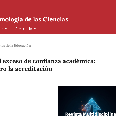
mología de las Ciencias
cas
Acerca de
ias de la Educación
l exceso de confianza académica:
ro la acreditación