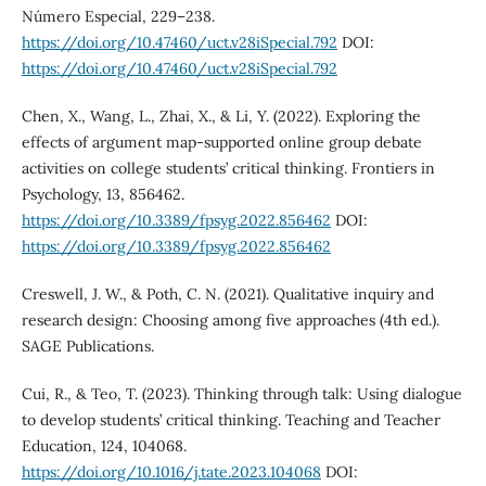
Número Especial, 229–238.
https://doi.org/10.47460/uct.v28iSpecial.792
DOI:
https://doi.org/10.47460/uct.v28iSpecial.792
Chen, X., Wang, L., Zhai, X., & Li, Y. (2022). Exploring the
effects of argument map-supported online group debate
activities on college students’ critical thinking. Frontiers in
Psychology, 13, 856462.
https://doi.org/10.3389/fpsyg.2022.856462
DOI:
https://doi.org/10.3389/fpsyg.2022.856462
Creswell, J. W., & Poth, C. N. (2021). Qualitative inquiry and
research design: Choosing among five approaches (4th ed.).
SAGE Publications.
Cui, R., & Teo, T. (2023). Thinking through talk: Using dialogue
to develop students’ critical thinking. Teaching and Teacher
Education, 124, 104068.
https://doi.org/10.1016/j.tate.2023.104068
DOI: