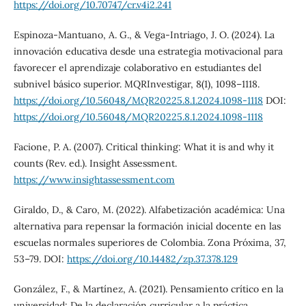
https://doi.org/10.70747/cr.v4i2.241
Espinoza-Mantuano, A. G., & Vega-Intriago, J. O. (2024). La
innovación educativa desde una estrategia motivacional para
favorecer el aprendizaje colaborativo en estudiantes del
subnivel básico superior. MQRInvestigar, 8(1), 1098–1118.
https://doi.org/10.56048/MQR20225.8.1.2024.1098-1118
DOI:
https://doi.org/10.56048/MQR20225.8.1.2024.1098-1118
Facione, P. A. (2007). Critical thinking: What it is and why it
counts (Rev. ed.). Insight Assessment.
https://www.insightassessment.com
Giraldo, D., & Caro, M. (2022). Alfabetización académica: Una
alternativa para repensar la formación inicial docente en las
escuelas normales superiores de Colombia. Zona Próxima, 37,
53–79. DOI:
https://doi.org/10.14482/zp.37.378.129
González, F., & Martínez, A. (2021). Pensamiento crítico en la
universidad: De la declaración curricular a la práctica