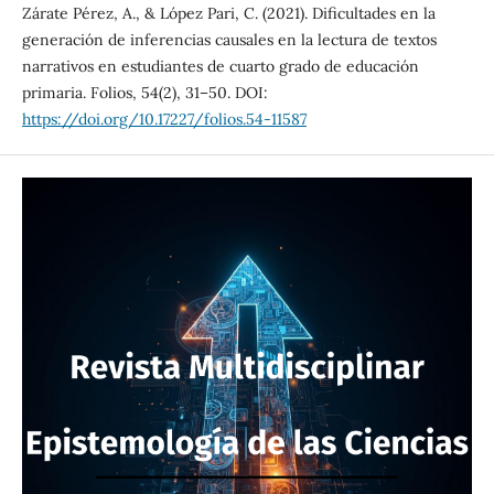
Zárate Pérez, A., & López Pari, C. (2021). Dificultades en la
generación de inferencias causales en la lectura de textos
narrativos en estudiantes de cuarto grado de educación
primaria. Folios, 54(2), 31–50. DOI:
https://doi.org/10.17227/folios.54-11587