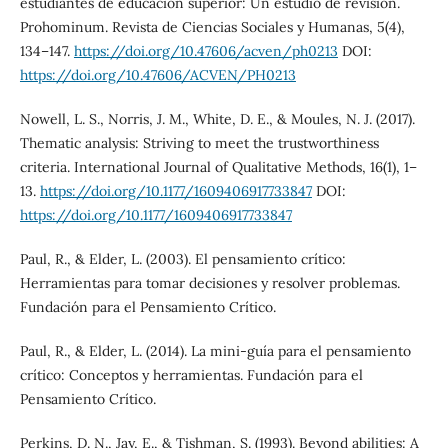
estudiantes de educación superior: Un estudio de revisión.
Prohominum. Revista de Ciencias Sociales y Humanas, 5(4),
134–147.
https://doi.org/10.47606/acven/ph0213
DOI:
https://doi.org/10.47606/ACVEN/PH0213
Nowell, L. S., Norris, J. M., White, D. E., & Moules, N. J. (2017).
Thematic analysis: Striving to meet the trustworthiness
criteria. International Journal of Qualitative Methods, 16(1), 1–
13.
https://doi.org/10.1177/1609406917733847
DOI:
https://doi.org/10.1177/1609406917733847
Paul, R., & Elder, L. (2003). El pensamiento crítico:
Herramientas para tomar decisiones y resolver problemas.
Fundación para el Pensamiento Crítico.
Paul, R., & Elder, L. (2014). La mini-guía para el pensamiento
crítico: Conceptos y herramientas. Fundación para el
Pensamiento Crítico.
Perkins, D. N., Jay, E., & Tishman, S. (1993). Beyond abilities: A