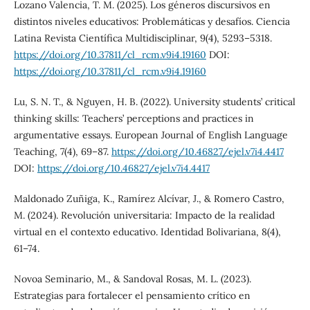
Lozano Valencia, T. M. (2025). Los géneros discursivos en
distintos niveles educativos: Problemáticas y desafíos. Ciencia
Latina Revista Científica Multidisciplinar, 9(4), 5293–5318.
https://doi.org/10.37811/cl_rcm.v9i4.19160
DOI:
https://doi.org/10.37811/cl_rcm.v9i4.19160
Lu, S. N. T., & Nguyen, H. B. (2022). University students’ critical
thinking skills: Teachers’ perceptions and practices in
argumentative essays. European Journal of English Language
Teaching, 7(4), 69–87.
https://doi.org/10.46827/ejel.v7i4.4417
DOI:
https://doi.org/10.46827/ejel.v7i4.4417
Maldonado Zuñiga, K., Ramírez Alcívar, J., & Romero Castro,
M. (2024). Revolución universitaria: Impacto de la realidad
virtual en el contexto educativo. Identidad Bolivariana, 8(4),
61–74.
Novoa Seminario, M., & Sandoval Rosas, M. L. (2023).
Estrategias para fortalecer el pensamiento crítico en