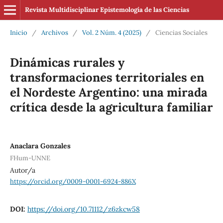
Revista Multidisciplinar Epistemología de las Ciencias
Inicio
/
Archivos
/
Vol. 2 Núm. 4 (2025)
/
Ciencias Sociales
Dinámicas rurales y
transformaciones territoriales en
el Nordeste Argentino: una mirada
crítica desde la agricultura familiar
Anaclara Gonzales
FHum-UNNE
Autor/a
https://orcid.org/0009-0001-6924-886X
DOI:
https://doi.org/10.71112/z6zkcw58