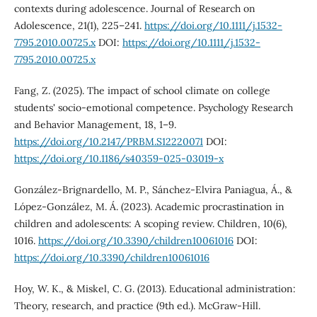
contexts during adolescence. Journal of Research on
Adolescence, 21(1), 225–241.
https://doi.org/10.1111/j.1532-
7795.2010.00725.x
DOI:
https://doi.org/10.1111/j.1532-
7795.2010.00725.x
Fang, Z. (2025). The impact of school climate on college
students' socio-emotional competence. Psychology Research
and Behavior Management, 18, 1–9.
https://doi.org/10.2147/PRBM.S12220071
DOI:
https://doi.org/10.1186/s40359-025-03019-x
González-Brignardello, M. P., Sánchez-Elvira Paniagua, Á., &
López-González, M. Á. (2023). Academic procrastination in
children and adolescents: A scoping review. Children, 10(6),
1016.
https://doi.org/10.3390/children10061016
DOI:
https://doi.org/10.3390/children10061016
Hoy, W. K., & Miskel, C. G. (2013). Educational administration:
Theory, research, and practice (9th ed.). McGraw-Hill.