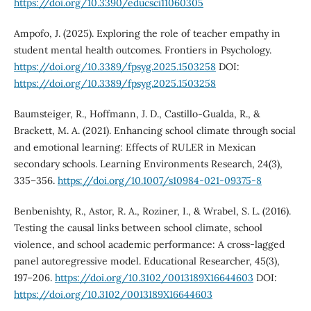
https://doi.org/10.3390/educsci11060305
Ampofo, J. (2025). Exploring the role of teacher empathy in
student mental health outcomes. Frontiers in Psychology.
https://doi.org/10.3389/fpsyg.2025.1503258
DOI:
https://doi.org/10.3389/fpsyg.2025.1503258
Baumsteiger, R., Hoffmann, J. D., Castillo-Gualda, R., &
Brackett, M. A. (2021). Enhancing school climate through social
and emotional learning: Effects of RULER in Mexican
secondary schools. Learning Environments Research, 24(3),
335–356.
https://doi.org/10.1007/s10984-021-09375-8
Benbenishty, R., Astor, R. A., Roziner, I., & Wrabel, S. L. (2016).
Testing the causal links between school climate, school
violence, and school academic performance: A cross-lagged
panel autoregressive model. Educational Researcher, 45(3),
197–206.
https://doi.org/10.3102/0013189X16644603
DOI:
https://doi.org/10.3102/0013189X16644603