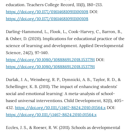
education. Teachers College Record, 111(1), 180–213.
https://doi.org/10.1177/016146810911100108
DOI:
https://doi.org/10.1177/016146810911100108
Darling-Hammond, L., Flook, L., Cook-Harvey, C., Barron, B.,
& Osher, D. (2020). Implications for educational practice of the
science of learning and development. Applied Developmental
Science, 24(2), 97–140.
https://doi.org/10.1080/10888691.2018.1537791
DOI:
https://doi.org/10.1080/10888691.2018.1537791
Durlak, J. A., Weissberg, R. P., Dymnicki, A. B., Taylor, R. D., &
Schellinger, K. B. (2011). The impact of enhancing students'
social and emotional learning: A meta-analysis of school-
based universal interventions. Child Development, 82(1), 405–
432.
https://doi.org/10.1111/j.1467-8624.2010.01564.x
DOI:
https://doi.org/10.1111/j.1467-8624.2010.01564.x
Eccles, J. S., & Roeser, R. W. (2011). Schools as developmental