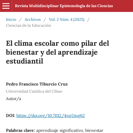
Revista Multidisciplinar Epistemología de las Ciencias
Inicio
/
Archivos
/
Vol. 2 Núm. 4 (2025)
/
Ciencias de la Educación
El clima escolar como pilar del
bienestar y del aprendizaje
estudiantil
Pedro Francisco Tiburcio Cruz
Universidad Católica del Cibao
Autor/a
DOI:
https://doi.org/10.71112/4ng2mg62
Palabras clave:
aprendizaje significativo, bienestar