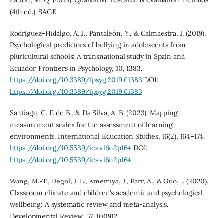
Patton, M. Q. (2015). Qualitative research & evaluation methods
(4th ed.). SAGE.
Rodríguez-Hidalgo, A. J., Pantaleón, Y., & Calmaestra, J. (2019).
Psychological predictors of bullying in adolescents from
pluricultural schools: A transnational study in Spain and
Ecuador. Frontiers in Psychology, 10, 1383.
https://doi.org/10.3389/fpsyg.2019.01383
DOI:
https://doi.org/10.3389/fpsyg.2019.01383
Santiago, C. F. de B., & Da Silva, A. B. (2023). Mapping
measurement scales for the assessment of learning
environments. International Education Studies, 16(2), 164–174.
https://doi.org/10.5539/ies.v16n2p164
DOI:
https://doi.org/10.5539/ies.v16n2p164
Wang, M.-T., Degol, J. L., Amemiya, J., Parr, A., & Guo, J. (2020).
Classroom climate and children’s academic and psychological
wellbeing: A systematic review and meta-analysis.
Developmental Review, 57, 100912.