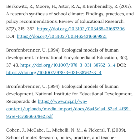
Berkowitz, R., Moore, H., Astor, R. A., & Benbenishty, R. (2017).
A research synthesis of school climate: Findings, practices, and
policy recommendations. Review of Educational Research,
87(2), 315–352.
https://doi.org/10.3102/003465431667206
DOI:
https://doi.org/10.3102/0034654316669821
Bronfenbrenner, U. (1994). Ecological models of human
development. International Encyclopedia of Education, 3(2),
37–43.
https://doi.org/10.1007/978-3-031-38762-3_4
DOI:
https://doi.org/10.1007/978-3-031-38762-3_4
Bronfenbrenner, U. (1994). Ecological models of human
development. National Institute for Educational Development.
Recuperado de
https://www.ncj.nl/wp-
content/uploads/media-import/docs/6a45c1a4-82ad-4f69-
957e-1c76966678e2.pdf
Cohen, J., McCabe, L., Michelli, N. M., & Pickeral, T. (2009).
School climate: Research, policy, practice, and teacher