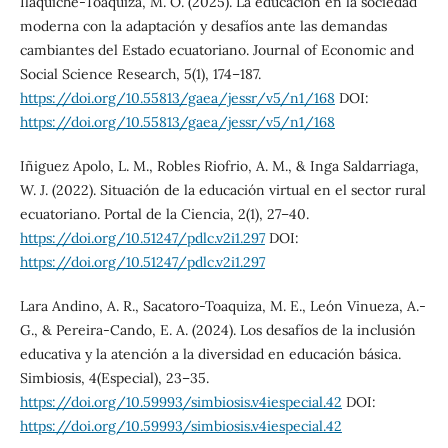
Ilaquiche-Toaquiza, M. O. (2025). La educación en la sociedad
moderna con la adaptación y desafíos ante las demandas
cambiantes del Estado ecuatoriano. Journal of Economic and
Social Science Research, 5(1), 174–187.
https://doi.org/10.55813/gaea/jessr/v5/n1/168
DOI:
https://doi.org/10.55813/gaea/jessr/v5/n1/168
Iñiguez Apolo, L. M., Robles Riofrio, A. M., & Inga Saldarriaga,
W. J. (2022). Situación de la educación virtual en el sector rural
ecuatoriano. Portal de la Ciencia, 2(1), 27–40.
https://doi.org/10.51247/pdlc.v2i1.297
DOI:
https://doi.org/10.51247/pdlc.v2i1.297
Lara Andino, A. R., Sacatoro-Toaquiza, M. E., León Vinueza, A.-
G., & Pereira-Cando, E. A. (2024). Los desafíos de la inclusión
educativa y la atención a la diversidad en educación básica.
Simbiosis, 4(Especial), 23–35.
https://doi.org/10.59993/simbiosis.v4iespecial.42
DOI:
https://doi.org/10.59993/simbiosis.v4iespecial.42