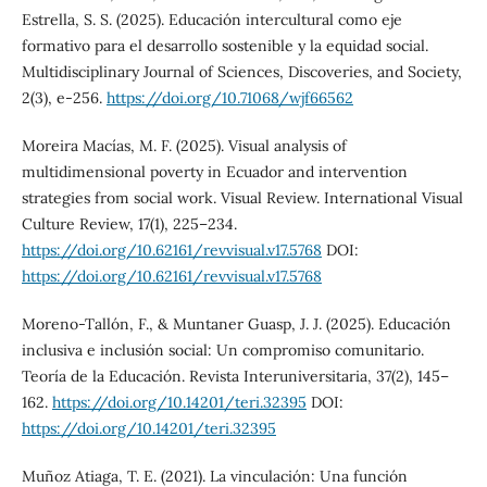
Estrella, S. S. (2025). Educación intercultural como eje
formativo para el desarrollo sostenible y la equidad social.
Multidisciplinary Journal of Sciences, Discoveries, and Society,
2(3), e-256.
https://doi.org/10.71068/wjf66562
Moreira Macías, M. F. (2025). Visual analysis of
multidimensional poverty in Ecuador and intervention
strategies from social work. Visual Review. International Visual
Culture Review, 17(1), 225–234.
https://doi.org/10.62161/revvisual.v17.5768
DOI:
https://doi.org/10.62161/revvisual.v17.5768
Moreno-Tallón, F., & Muntaner Guasp, J. J. (2025). Educación
inclusiva e inclusión social: Un compromiso comunitario.
Teoría de la Educación. Revista Interuniversitaria, 37(2), 145–
162.
https://doi.org/10.14201/teri.32395
DOI:
https://doi.org/10.14201/teri.32395
Muñoz Atiaga, T. E. (2021). La vinculación: Una función