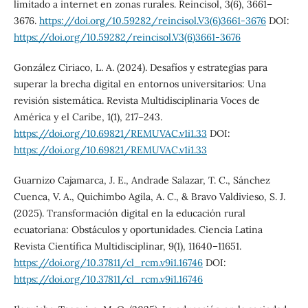
limitado a internet en zonas rurales. Reincisol, 3(6), 3661–
3676.
https://doi.org/10.59282/reincisol.V3(6)3661-3676
DOI:
https://doi.org/10.59282/reincisol.V3(6)3661-3676
González Ciriaco, L. A. (2024). Desafíos y estrategias para
superar la brecha digital en entornos universitarios: Una
revisión sistemática. Revista Multidisciplinaria Voces de
América y el Caribe, 1(1), 217–243.
https://doi.org/10.69821/REMUVAC.v1i1.33
DOI:
https://doi.org/10.69821/REMUVAC.v1i1.33
Guarnizo Cajamarca, J. E., Andrade Salazar, T. C., Sánchez
Cuenca, V. A., Quichimbo Agila, A. C., & Bravo Valdivieso, S. J.
(2025). Transformación digital en la educación rural
ecuatoriana: Obstáculos y oportunidades. Ciencia Latina
Revista Científica Multidisciplinar, 9(1), 11640–11651.
https://doi.org/10.37811/cl_rcm.v9i1.16746
DOI:
https://doi.org/10.37811/cl_rcm.v9i1.16746