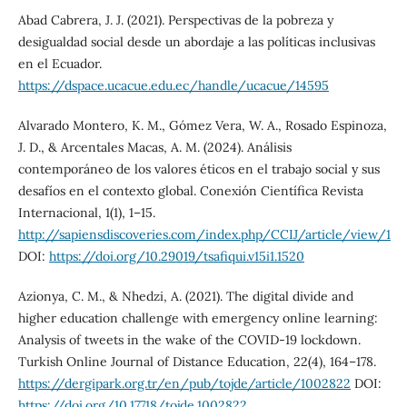
Abad Cabrera, J. J. (2021). Perspectivas de la pobreza y
desigualdad social desde un abordaje a las políticas inclusivas
en el Ecuador.
https://dspace.ucacue.edu.ec/handle/ucacue/14595
Alvarado Montero, K. M., Gómez Vera, W. A., Rosado Espinoza,
J. D., & Arcentales Macas, A. M. (2024). Análisis
contemporáneo de los valores éticos en el trabajo social y sus
desafíos en el contexto global. Conexión Científica Revista
Internacional, 1(1), 1–15.
http://sapiensdiscoveries.com/index.php/CCIJ/article/view/1
DOI:
https://doi.org/10.29019/tsafiqui.v15i1.1520
Azionya, C. M., & Nhedzi, A. (2021). The digital divide and
higher education challenge with emergency online learning:
Analysis of tweets in the wake of the COVID-19 lockdown.
Turkish Online Journal of Distance Education, 22(4), 164–178.
https://dergipark.org.tr/en/pub/tojde/article/1002822
DOI:
https://doi.org/10.17718/tojde.1002822