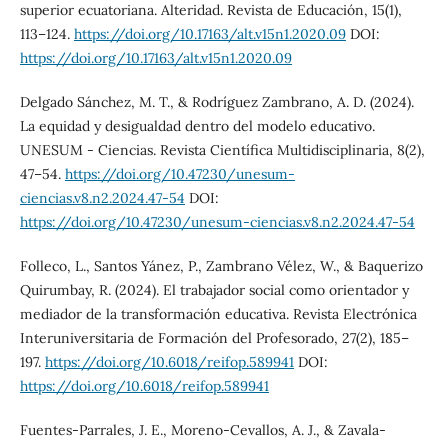
superior ecuatoriana. Alteridad. Revista de Educación, 15(1),
113–124.
https://doi.org/10.17163/alt.v15n1.2020.09
DOI:
https://doi.org/10.17163/alt.v15n1.2020.09
Delgado Sánchez, M. T., & Rodríguez Zambrano, A. D. (2024).
La equidad y desigualdad dentro del modelo educativo.
UNESUM - Ciencias. Revista Científica Multidisciplinaria, 8(2),
47–54.
https://doi.org/10.47230/unesum-
ciencias.v8.n2.2024.47-54
DOI:
https://doi.org/10.47230/unesum-ciencias.v8.n2.2024.47-54
Folleco, L., Santos Yánez, P., Zambrano Vélez, W., & Baquerizo
Quirumbay, R. (2024). El trabajador social como orientador y
mediador de la transformación educativa. Revista Electrónica
Interuniversitaria de Formación del Profesorado, 27(2), 185–
197.
https://doi.org/10.6018/reifop.589941
DOI:
https://doi.org/10.6018/reifop.589941
Fuentes-Parrales, J. E., Moreno-Cevallos, A. J., & Zavala-