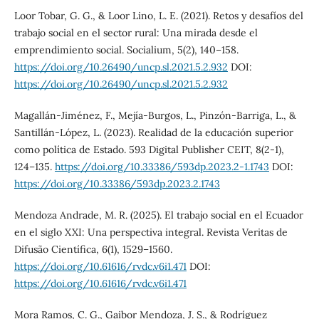
Loor Tobar, G. G., & Loor Lino, L. E. (2021). Retos y desafíos del
trabajo social en el sector rural: Una mirada desde el
emprendimiento social. Socialium, 5(2), 140–158.
https://doi.org/10.26490/uncp.sl.2021.5.2.932
DOI:
https://doi.org/10.26490/uncp.sl.2021.5.2.932
Magallán-Jiménez, F., Mejía-Burgos, L., Pinzón-Barriga, L., &
Santillán-López, L. (2023). Realidad de la educación superior
como política de Estado. 593 Digital Publisher CEIT, 8(2-1),
124–135.
https://doi.org/10.33386/593dp.2023.2-1.1743
DOI:
https://doi.org/10.33386/593dp.2023.2.1743
Mendoza Andrade, M. R. (2025). El trabajo social en el Ecuador
en el siglo XXI: Una perspectiva integral. Revista Veritas de
Difusão Científica, 6(1), 1529–1560.
https://doi.org/10.61616/rvdc.v6i1.471
DOI:
https://doi.org/10.61616/rvdc.v6i1.471
Mora Ramos, C. G., Gaibor Mendoza, J. S., & Rodríguez