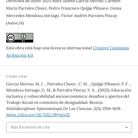
Derechos de autor 2025 Mary Janeth Garcia Merino, Carmen
María Parrales Choez, Pedro Francisco Quijije Pihuave, Gema
Mercedes Mendoza Intriago, Víctor Andrés Parrales Pincay
(Autor/a)
Esta obra está bajo una licencia internacional
Creative Commons
Atribución 4.0
.
Cómo citar
Garcia Merino, M. J. ., Parrales Choez , C. M. ., Quijije Pihuave, P. F. .,
Mendoza Intriago, G. M., & Parrales Pincay, V. A. . (2025). Educación
inclusiva y vulnerabilidad socioeconómica: desafíos y aportes del
Trabajo Social en contextos de desigualdad.
Revista
Multidisciplinar Epistemología De Las Ciencias
,
2
(3), 1594-1619.
https://doi.org/10.71112/f0yh1x35
Más formatos de cita