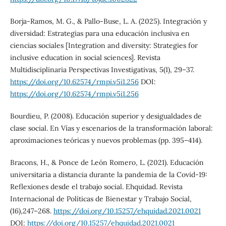
Borja-Ramos, M. G., & Pallo-Buse, L. A. (2025). Integración y
diversidad: Estrategias para una educación inclusiva en
ciencias sociales [Integration and diversity: Strategies for
inclusive education in social sciences]. Revista
Multidisciplinaria Perspectivas Investigativas, 5(1), 29–37.
https://doi.org/10.62574/rmpi.v5i1.256
DOI:
https://doi.org/10.62574/rmpi.v5i1.256
Bourdieu, P. (2008). Educación superior y desigualdades de
clase social. En Vías y escenarios de la transformación laboral:
aproximaciones teóricas y nuevos problemas (pp. 395–414).
Bracons, H., & Ponce de León Romero, L. (2021). Educación
universitaria a distancia durante la pandemia de la Covid-19:
Reflexiones desde el trabajo social. Ehquidad. Revista
Internacional de Políticas de Bienestar y Trabajo Social,
(16),247–268.
https://doi.org/10.15257/ehquidad.2021.0021
DOI:
https://doi.org/10.15257/ehquidad.2021.0021