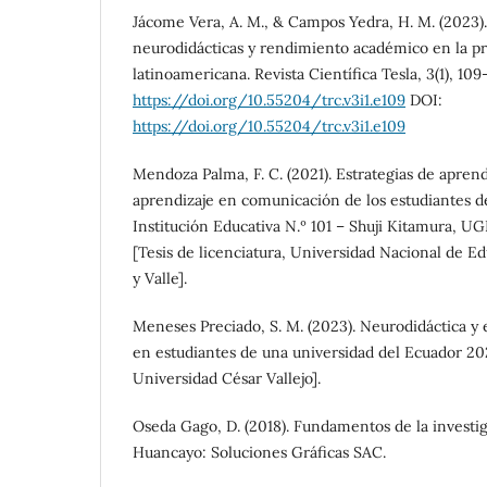
Jácome Vera, A. M., & Campos Yedra, H. M. (2023).
neurodidácticas y rendimiento académico en la pr
latinoamericana. Revista Científica Tesla, 3(1), 109–
https://doi.org/10.55204/trc.v3i1.e109
DOI:
https://doi.org/10.55204/trc.v3i1.e109
Mendoza Palma, F. C. (2021). Estrategias de aprend
aprendizaje en comunicación de los estudiantes d
Institución Educativa N.º 101 – Shuji Kitamura, UG
[Tesis de licenciatura, Universidad Nacional de
y Valle].
Meneses Preciado, S. M. (2023). Neurodidáctica y e
en estudiantes de una universidad del Ecuador 20
Universidad César Vallejo].
Oseda Gago, D. (2018). Fundamentos de la investigac
Huancayo: Soluciones Gráficas SAC.