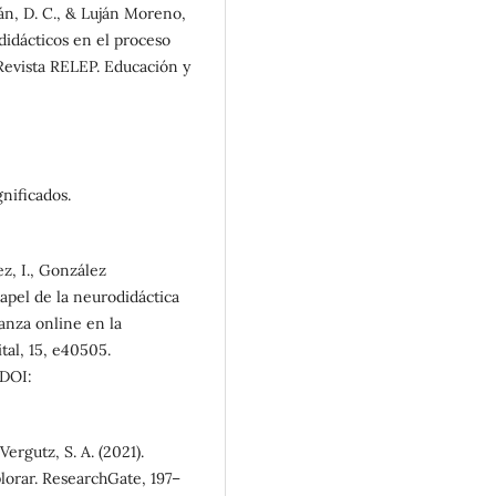
án, D. C., & Luján Moreno,
didácticos en el proceso
Revista RELEP. Educación y
nificados.
z, I., González
papel de la neurodidáctica
anza online en la
tal, 15, e40505.
DOI:
Vergutz, S. A. (2021).
lorar. ResearchGate, 197–