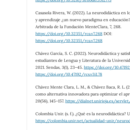
https://doi.org/10.5281/zenodo.5512773
Casasola Rivera, W. (2022). La neurodidáctica en 
y aprendizaje ¿un nuevo paradigma en educación? 
Arbitrada de la Fundación MenteClara, 7, 268.
https://doi.org/10.32351/rca.v7.268
DOI:
https://doi.org/10.32351/rca.v7.268
Chávez García, S. C. (2022). Neurodidáctica y satis
estudiantes de Lengua y Literatura de la Universid
2021. Sendas, 3(1), 23–45.
https://doi.org/10.47192
https://doi.org/10.47192/rcs.v3i1.78
Chávez Mente Clara, L. M., & Chávez Baca, R. L. (
como alternativa innovadora para optimizar el apre
20(56), 145–157.
https://dialnet.unirioja.es/servl
Colombia Unir. (s. f.). ¿Qué es la neurodidáctica? 
https://colombia.unir.net/actualidad-unir/neurod