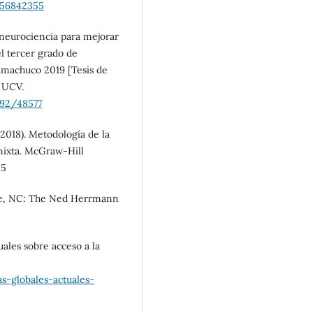
356842355
 neurociencia para mejorar
l tercer grado de
amachuco 2019 [Tesis de
o UCV.
692/48577
2018). Metodología de la
y mixta. McGraw-Hill
-5
ure, NC: The Ned Herrmann
uales sobre acceso a la
s-globales-actuales-