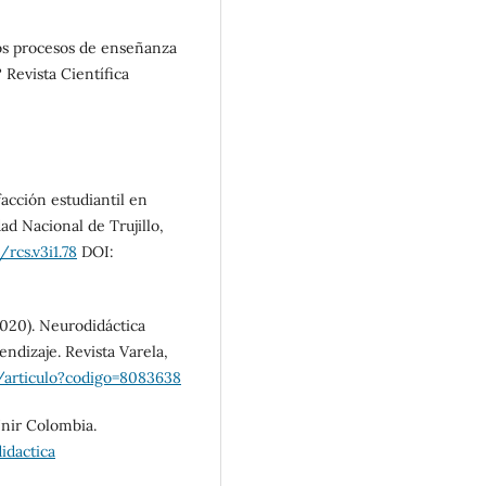
los procesos de enseñanza
Revista Científica
facción estudiantil en
ad Nacional de Trujillo,
/rcs.v3i1.78
DOI:
2020). Neurodidáctica
ndizaje. Revista Varela,
et/articulo?codigo=8083638
Unir Colombia.
idactica