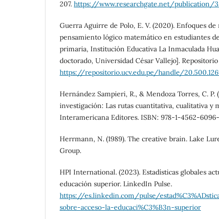
207.
https://www.researchgate.net/publication/
Guerra Aguirre de Polo, E. V. (2020). Enfoques de
pensamiento lógico matemático en estudiantes de
primaria, Institución Educativa La Inmaculada Hu
doctorado, Universidad César Vallejo]. Repositori
https://repositorio.ucv.edu.pe/handle/20.500.12
Hernández Sampieri, R., & Mendoza Torres, C. P. (
investigación: Las rutas cuantitativa, cualitativa 
Interamericana Editores. ISBN: 978-1-4562-6096
Herrmann, N. (1989). The creative brain. Lake L
Group.
HPI International. (2023). Estadísticas globales act
educación superior. LinkedIn Pulse.
https://es.linkedin.com/pulse/estad%C3%ADstica
sobre-acceso-la-educaci%C3%B3n-superior