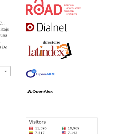
. .
izaje
 una
.
a De