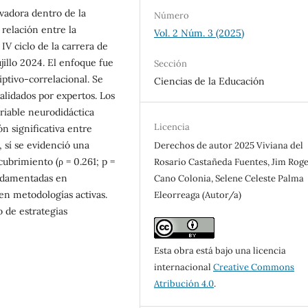
vadora dentro de la
Número
a relación entre la
Vol. 2 Núm. 3 (2025)
IV ciclo de la carrera de
illo 2024. El enfoque fue
Sección
iptivo-correlacional. Se
Ciencias de la Educación
alidados por expertos. Los
ariable neurodidáctica
Licencia
n significativa entre
, sí se evidenció una
Derechos de autor 2025 Viviana del
cubrimiento (ρ = 0.261; p =
Rosario Castañeda Fuentes, Jim Roge
undamentadas en
Cano Colonia, Selene Celeste Palma
en metodologías activas.
Eleorreaga (Autor/a)
o de estrategias
Esta obra está bajo una licencia
internacional
Creative Commons
Atribución 4.0
.