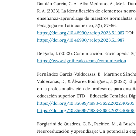
Damián García, C. A., Alba Medrano, A., Mejía Dur
R. A. (2023). La identificación de elementos neuro
enseñanza-aprendizaje de maestros normalistas. 
Pedagogía en Latinoamérica, 5(1), 57–66.
https://doi.org/10.46990/relep.2023.5.1.987
DOI:
https://doi.org/10.46990/relep.2023.5.1.987
Delgado, I. (2023). Comunicación. Enciclopedia Sig
https://www.significados.com/comunicacion
Fernández García-Valdecasas, B., Martínez Sánche
Valdecañas, D., & Álvarez Rodríguez, J. (2022). El 
en la profesionalización de profesores para enseñ
educación superior. ETD – Educação Temática Digi
https://doi.org/10.35699/1983-3652.2022.40505
https://doi.org/10.35699/1983-3652.2022.40505
Forgiarini de Quadros, G. B., Pacifico, M., & Busch 
Neuroeducación y aprendizaje: Un potencial a exp