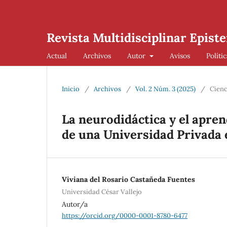
Revista Multidisciplinar Episte
Actual
Archivos
Autor
Avisos
Políti
Inicio
/
Archivos
/
Vol. 2 Núm. 3 (2025)
/
Cienc
La neurodidáctica y el apre
de una Universidad Privada 
Viviana del Rosario Castañeda Fuentes
Universidad César Vallejo
Autor/a
https://orcid.org/0000-0001-8780-6477