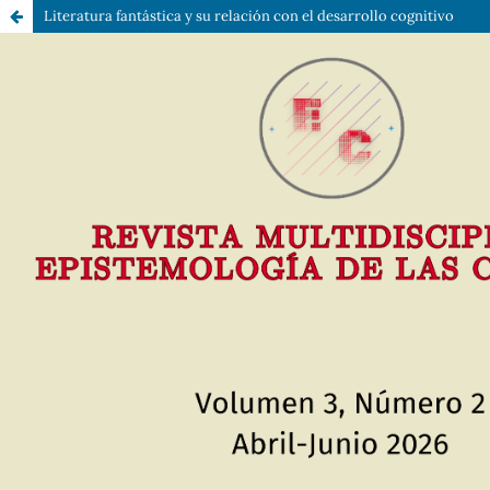
Literatura fantástica y su relación con el desarrollo cognitivo