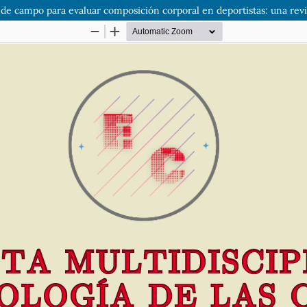
s de campo para evaluar composición corporal en deportistas: una revi