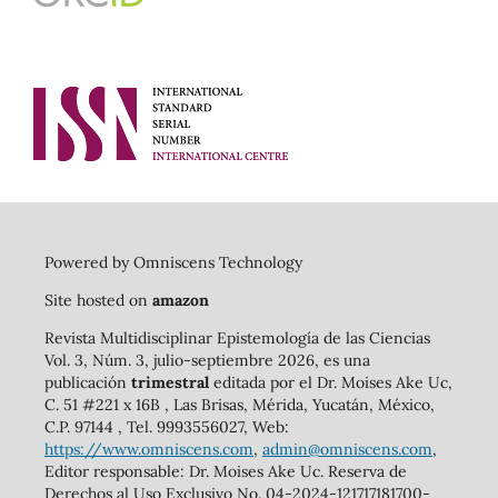
Powered by Omniscens Technology
Site hosted on
amazon
Revista Multidisciplinar Epistemología de las Ciencias
Vol. 3, Núm. 3, julio-septiembre 2026, es una
publicación
trimestral
editada por el Dr. Moises Ake Uc,
C. 51 #221 x 16B , Las Brisas, Mérida, Yucatán, México,
C.P. 97144 , Tel. 9993556027, Web:
https://www.omniscens.com
,
admin@omniscens.com
,
Editor responsable: Dr. Moises Ake Uc. Reserva de
Derechos al Uso Exclusivo No. 04-2024-121717181700-