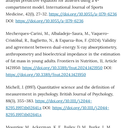
analysis predictive equation for athletes using a 4-
compartment model. International Journal of Sports
Medicine, 42(1), 27–32.
https://doi.org/10.1055/a-1179-6236
DOI:
https://doi.org/10.1055/a-1179-6236
Mecherques-Carini, M., Albaladejo-Saura, M., Vaquero-
Cristóbal, R., Baglietto, N., & Esparza-Ros, F. (2024). Validity
and agreement between dual-energy X-ray absorptiometry,
anthropometry and bioelectrical impedance in the estimation
of fat mass in young adults. Frontiers in Nutrition, 11, Article
1421950.
https://doi.org/10.3389/fnut.2024.1421950
DOI:
https://doi.org/10.3389/fnut.2024.1421950
Michell, J. (1997). Quantitative science and the definition of
measurement in psychology. British Journal of Psychology,
88(3), 355–383.
https://doi.org/10.1111/j.2044-
8295.1997.tb02641.x
DOI:
https://doi.org/10.1111/j.2044-
8295.1997.tb02641.x
Mountjoy, M., Ackerman, K. E., Bailey, D. M., Burke, L. M.,