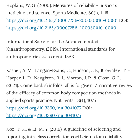
Hopkins, W. G. (2000). Measures of reliability in sports
medicine and science. Sports Medicine, 30(1), 1–15.
https://doi.org/10.2165/00007256-200030010-00001
DOI:
https://doi.org/10.2165/00007256-200030010-00001
International Society for the Advancement of
Kinanthropometry. (2019). International standards for
anthropometric assessment. ISAK.
Kasper, A. M., Langan-Evans, C., Hudson, J. F., Brownlee, T. E.,
Harper, L. D., Naughton, R. J., Morton, J. P., & Close, G. L.
(2021). Come back skinfolds, all is forgiven: A narrative review
of the efficacy of common body composition methods in
applied sports practice. Nutrients, 13(4), 1075.
https://doi.org/10.3390/nu13041075
DOI:
https://doi.org/10.3390/nu13041075
Koo, T. K., & Li, M. Y. (2016). A guideline of selecting and
reporting intraclass correlation coefficients for reliability