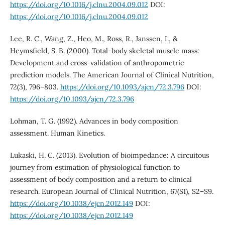
https://doi.org/10.1016/j.clnu.2004.09.012
DOI:
https://doi.org/10.1016/j.clnu.2004.09.012
Lee, R. C., Wang, Z., Heo, M., Ross, R., Janssen, I., &
Heymsfield, S. B. (2000). Total-body skeletal muscle mass:
Development and cross-validation of anthropometric
prediction models. The American Journal of Clinical Nutrition,
72(3), 796–803.
https://doi.org/10.1093/ajcn/72.3.796
DOI:
https://doi.org/10.1093/ajcn/72.3.796
Lohman, T. G. (1992). Advances in body composition
assessment. Human Kinetics.
Lukaski, H. C. (2013). Evolution of bioimpedance: A circuitous
journey from estimation of physiological function to
assessment of body composition and a return to clinical
research. European Journal of Clinical Nutrition, 67(S1), S2–S9.
https://doi.org/10.1038/ejcn.2012.149
DOI:
https://doi.org/10.1038/ejcn.2012.149