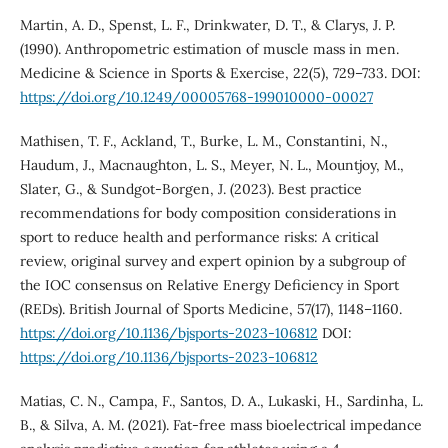
Martin, A. D., Spenst, L. F., Drinkwater, D. T., & Clarys, J. P.
(1990). Anthropometric estimation of muscle mass in men.
Medicine & Science in Sports & Exercise, 22(5), 729–733. DOI:
https://doi.org/10.1249/00005768-199010000-00027
Mathisen, T. F., Ackland, T., Burke, L. M., Constantini, N.,
Haudum, J., Macnaughton, L. S., Meyer, N. L., Mountjoy, M.,
Slater, G., & Sundgot-Borgen, J. (2023). Best practice
recommendations for body composition considerations in
sport to reduce health and performance risks: A critical
review, original survey and expert opinion by a subgroup of
the IOC consensus on Relative Energy Deficiency in Sport
(REDs). British Journal of Sports Medicine, 57(17), 1148–1160.
https://doi.org/10.1136/bjsports-2023-106812
DOI:
https://doi.org/10.1136/bjsports-2023-106812
Matias, C. N., Campa, F., Santos, D. A., Lukaski, H., Sardinha, L.
B., & Silva, A. M. (2021). Fat-free mass bioelectrical impedance