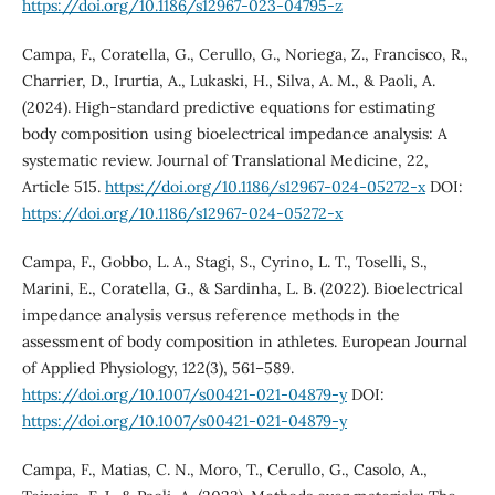
https://doi.org/10.1186/s12967-023-04795-z
Campa, F., Coratella, G., Cerullo, G., Noriega, Z., Francisco, R.,
Charrier, D., Irurtia, A., Lukaski, H., Silva, A. M., & Paoli, A.
(2024). High-standard predictive equations for estimating
body composition using bioelectrical impedance analysis: A
systematic review. Journal of Translational Medicine, 22,
Article 515.
https://doi.org/10.1186/s12967-024-05272-x
DOI:
https://doi.org/10.1186/s12967-024-05272-x
Campa, F., Gobbo, L. A., Stagi, S., Cyrino, L. T., Toselli, S.,
Marini, E., Coratella, G., & Sardinha, L. B. (2022). Bioelectrical
impedance analysis versus reference methods in the
assessment of body composition in athletes. European Journal
of Applied Physiology, 122(3), 561–589.
https://doi.org/10.1007/s00421-021-04879-y
DOI:
https://doi.org/10.1007/s00421-021-04879-y
Campa, F., Matias, C. N., Moro, T., Cerullo, G., Casolo, A.,