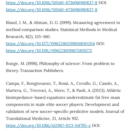
https://doi.org/10.1016/S0140-6736(86)90837-8
DOI:
https://doi.org/10.1016/S0140-6736(86)90837-8
Bland, J. M., & Altman, D. G. (1999). Measuring agreement in
method comparison studies. Statistical Methods in Medical
Research, 8(2), 135–160.
https://doi.org/10.1177/096228029900800204
DOI:
https://doi.org/10.1191/096228099673819272
Bunge, M. (1998). Philosophy of science: From problem to
theory. Transaction Publishers.
Campa, F., Bongiovanni, T., Rossi, A., Cerullo, G., Casolo, A.,
Martera, G., Trecroci, A., Moro, T., & Paoli, A. (2023). Athletic
bioimpedance-based equations underestimate fat free mass
components in male elite soccer players: Development and
validation of new soccer-specific predictive models. Journal of
Translational Medicine, 21, Article 912.
https://doi.org/10.1186/s12967-023-04795-z
DOI: