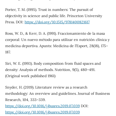
Porter, T. M. (1995). Trust in numbers: The pursuit of
objectivity in science and public life. Princeton University
Press. DOI:
https://doi.org/10.1515/9781400821617
Ross, W. D., & Kerr, D. A. (1991). Fraccionamiento de la masa
corporal: Un nuevo método para utilizar en nutrición clínica y
medicina deportiva. Apunts: Medicina de l’Esport, 28(18), 175–
187.
Siri, W. E. (1993). Body composition from fluid spaces and
density: Analysis of methods. Nutrition, 9(5), 480–491.
(Original work published 1961)
Snyder, H. (2019). Literature review as a research
methodology: An overview and guidelines. Journal of Business
Research, 104, 333–339.
https://doi.org/10.1016/j.jbusres.2019.07.039
DOI:
https://doi.org/10.1016/j.jbusres.2019.07.039