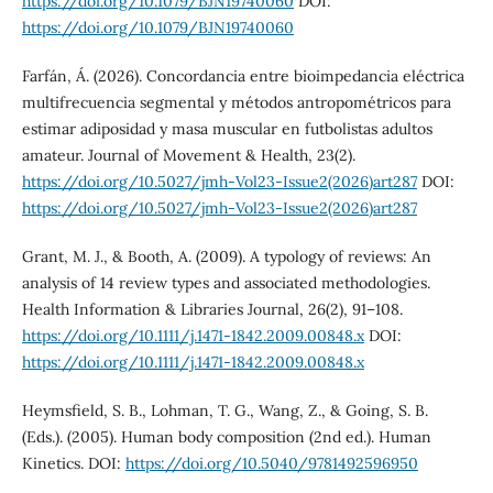
https://doi.org/10.1079/BJN19740060
DOI:
https://doi.org/10.1079/BJN19740060
Farfán, Á. (2026). Concordancia entre bioimpedancia eléctrica
multifrecuencia segmental y métodos antropométricos para
estimar adiposidad y masa muscular en futbolistas adultos
amateur. Journal of Movement & Health, 23(2).
https://doi.org/10.5027/jmh-Vol23-Issue2(2026)art287
DOI:
https://doi.org/10.5027/jmh-Vol23-Issue2(2026)art287
Grant, M. J., & Booth, A. (2009). A typology of reviews: An
analysis of 14 review types and associated methodologies.
Health Information & Libraries Journal, 26(2), 91–108.
https://doi.org/10.1111/j.1471-1842.2009.00848.x
DOI:
https://doi.org/10.1111/j.1471-1842.2009.00848.x
Heymsfield, S. B., Lohman, T. G., Wang, Z., & Going, S. B.
(Eds.). (2005). Human body composition (2nd ed.). Human
Kinetics. DOI:
https://doi.org/10.5040/9781492596950