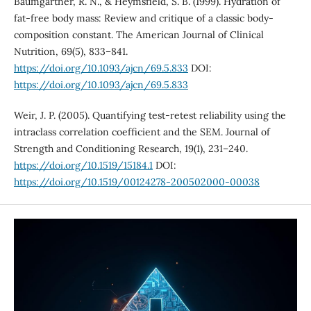
Baumgartner, R. N., & Heymsfield, S. B. (1999). Hydration of
fat-free body mass: Review and critique of a classic body-
composition constant. The American Journal of Clinical
Nutrition, 69(5), 833–841.
https://doi.org/10.1093/ajcn/69.5.833
DOI:
https://doi.org/10.1093/ajcn/69.5.833
Weir, J. P. (2005). Quantifying test-retest reliability using the
intraclass correlation coefficient and the SEM. Journal of
Strength and Conditioning Research, 19(1), 231–240.
https://doi.org/10.1519/15184.1
DOI:
https://doi.org/10.1519/00124278-200502000-00038