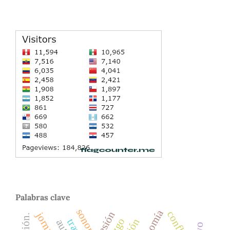
Palabras clave
sonora.
conflicto
posesión