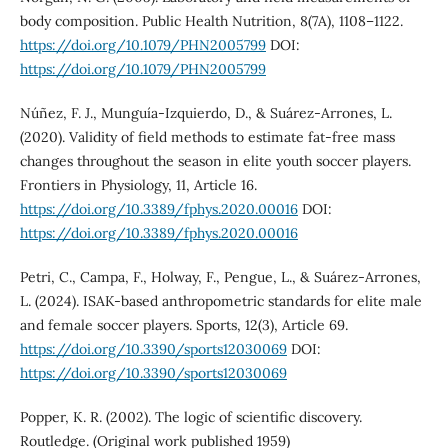
body composition. Public Health Nutrition, 8(7A), 1108–1122.
https://doi.org/10.1079/PHN2005799
DOI:
https://doi.org/10.1079/PHN2005799
Núñez, F. J., Munguía-Izquierdo, D., & Suárez-Arrones, L.
(2020). Validity of field methods to estimate fat-free mass
changes throughout the season in elite youth soccer players.
Frontiers in Physiology, 11, Article 16.
https://doi.org/10.3389/fphys.2020.00016
DOI:
https://doi.org/10.3389/fphys.2020.00016
Petri, C., Campa, F., Holway, F., Pengue, L., & Suárez-Arrones,
L. (2024). ISAK-based anthropometric standards for elite male
and female soccer players. Sports, 12(3), Article 69.
https://doi.org/10.3390/sports12030069
DOI:
https://doi.org/10.3390/sports12030069
Popper, K. R. (2002). The logic of scientific discovery.
Routledge. (Original work published 1959)