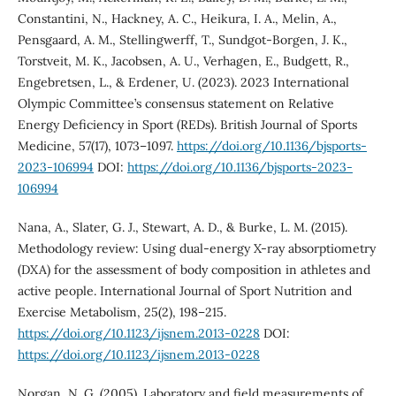
Constantini, N., Hackney, A. C., Heikura, I. A., Melin, A.,
Pensgaard, A. M., Stellingwerff, T., Sundgot-Borgen, J. K.,
Torstveit, M. K., Jacobsen, A. U., Verhagen, E., Budgett, R.,
Engebretsen, L., & Erdener, U. (2023). 2023 International
Olympic Committee’s consensus statement on Relative
Energy Deficiency in Sport (REDs). British Journal of Sports
Medicine, 57(17), 1073–1097.
https://doi.org/10.1136/bjsports-
2023-106994
DOI:
https://doi.org/10.1136/bjsports-2023-
106994
Nana, A., Slater, G. J., Stewart, A. D., & Burke, L. M. (2015).
Methodology review: Using dual-energy X-ray absorptiometry
(DXA) for the assessment of body composition in athletes and
active people. International Journal of Sport Nutrition and
Exercise Metabolism, 25(2), 198–215.
https://doi.org/10.1123/ijsnem.2013-0228
DOI:
https://doi.org/10.1123/ijsnem.2013-0228
Norgan, N. G. (2005). Laboratory and field measurements of