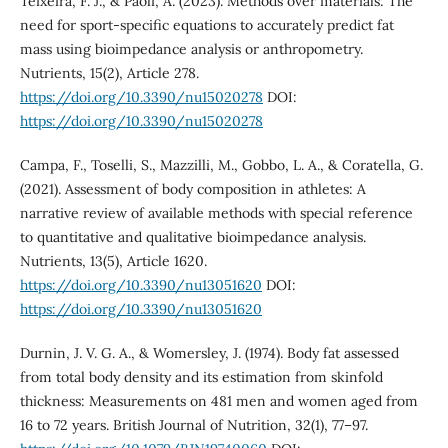
Teixeira, F. J., & Paoli, A. (2023). Methods over materials: The
need for sport-specific equations to accurately predict fat
mass using bioimpedance analysis or anthropometry.
Nutrients, 15(2), Article 278.
https://doi.org/10.3390/nu15020278
DOI:
https://doi.org/10.3390/nu15020278
Campa, F., Toselli, S., Mazzilli, M., Gobbo, L. A., & Coratella, G.
(2021). Assessment of body composition in athletes: A
narrative review of available methods with special reference
to quantitative and qualitative bioimpedance analysis.
Nutrients, 13(5), Article 1620.
https://doi.org/10.3390/nu13051620
DOI:
https://doi.org/10.3390/nu13051620
Durnin, J. V. G. A., & Womersley, J. (1974). Body fat assessed
from total body density and its estimation from skinfold
thickness: Measurements on 481 men and women aged from
16 to 72 years. British Journal of Nutrition, 32(1), 77–97.