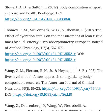
Stewart, A. D., & Sutton, L. (2012). Body composition in sport,
exercise and health. Routledge. DOI:
https://doi.org/10.4324/9780203133040
Toomey, C. M., McCormack, W. G., & Jakeman, P. (2017). The
effect of hydration status on the measurement of lean tissue
mass by dual-energy X-ray absorptiometry. European Journal
of Applied Physiology, 117(3), 567–572.
https://doi.org/10.1007/s00421-017-3552-x
DOI:
https://doi.org/10.1007/s00421-017-3552-x
Wang, Z. M., Pierson, R. N., Jr., & Heymsfield, S. B. (1992). The
five-level model: A new approach to organizing body-
composition research. The American Journal of Clinical
Nutrition, 56(1), 19–28.
https://doi.org/10.1093/ajcn/56.1.19
DOI:
https://doi.org/10.1093/ajcn/56.1.19
Wang, Z., Deurenberg, P., Wang, W., Pietrobelli, A.,