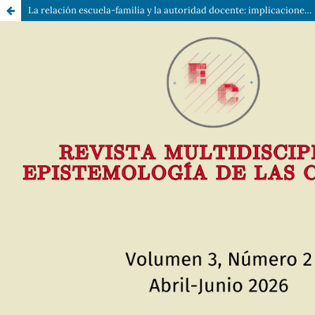
La relación escuela-familia y la autoridad docente: implicaciones en el desarrollo académico en el nivel medio superior