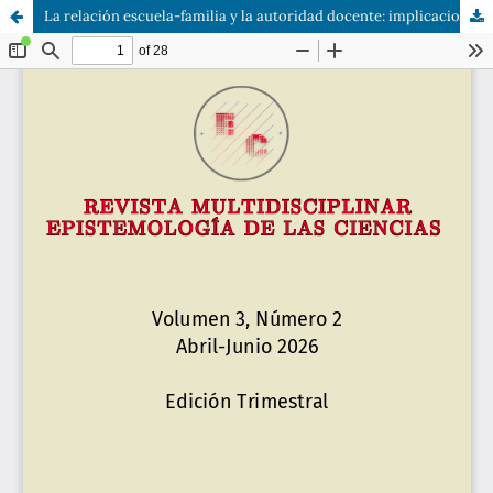
La relación escuela-familia y la autoridad docente: implicaciones en el desarrollo académico en el nivel medio superior