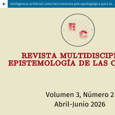
Inteligencia artificial como herramienta psicopedagógica para la atención a estudiantes con necesidades educativas especiales.