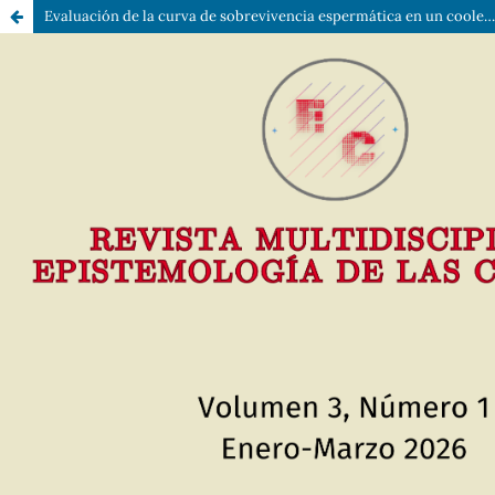
Evaluación de la curva de sobrevivencia espermática en un cooler en diferentes intervalos de tiempo