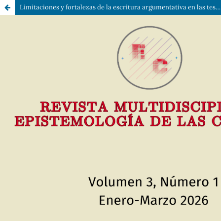
Limitaciones y fortalezas de la escritura argumentativa en las tesis doctorales de educación