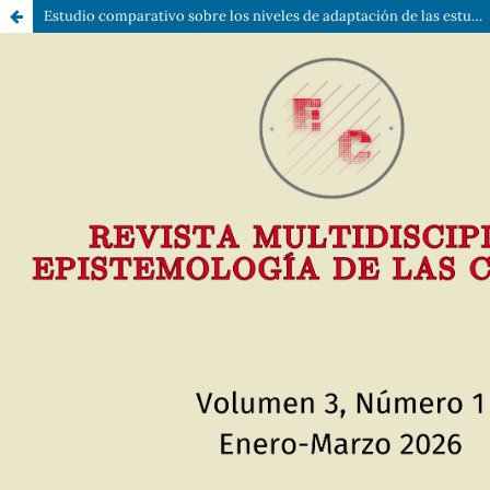
Estudio comparativo sobre los niveles de adaptación de las estudiantes de 12-16 años del internado Hogar Escuela Rosa Duarte y su rendimiento académico, período mayo –agosto 2022, Distrito Nacional, República Dominicana