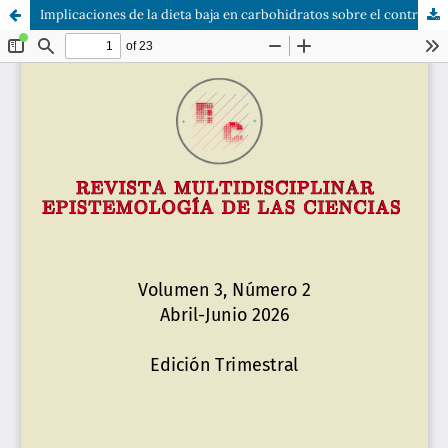
Implicaciones de la dieta baja en carbohidratos sobre el control metabólico y perfil lipídico en diabéticos tipo 2